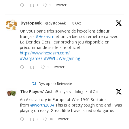
1
1
Twitter
Dystopeek
@dystopeek
·
8 Oct
On vous parle très souvent de l'excellent éditeur
français
#Hexasim
et on va bientôt remettre ça avec
La Der des Ders, leur prochain jeu disponible en
précommande sur le site officiel.
https://www.hexasim.com/
#Wargames
#WWI
#Wargaming
1
Twitter
Dystopeek Retweeté
The Players’ Aid
@playersaidblog
·
6 Oct
An Axis victory in Europe at War 1940 Solitaire
from
@worth2004
This is a pretty tough one and I was
playing on easy. Great little travel sized solo game.
2
38
Twitter