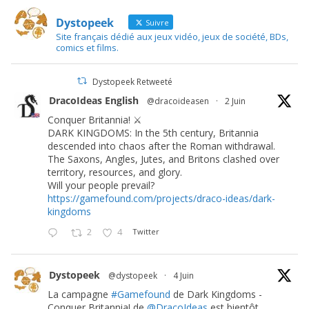
Dystopeek
Suivre
Site français dédié aux jeux vidéo, jeux de société, BDs,
comics et films.
Dystopeek Retweeté
DracoIdeas English
@dracoideasen
·
2 Juin
Conquer Britannia! ⚔️
DARK KINGDOMS: In the 5th century, Britannia
descended into chaos after the Roman withdrawal.
The Saxons, Angles, Jutes, and Britons clashed over
territory, resources, and glory.
Will your people prevail?
https://gamefound.com/projects/draco-ideas/dark-
kingdoms
2
4
Twitter
Dystopeek
@dystopeek
·
4 Juin
La campagne
#Gamefound
de Dark Kingdoms -
Conquer Britannia! de
@DracoIdeas
est bientôt