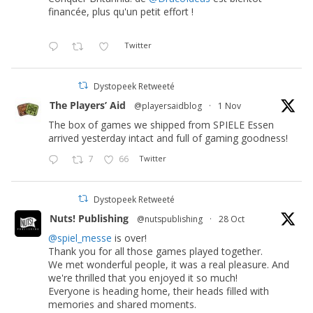
financée, plus qu'un petit effort !
Twitter
Dystopeek Retweeté
The Players’ Aid
@playersaidblog
·
1 Nov
The box of games we shipped from SPIELE Essen
arrived yesterday intact and full of gaming goodness!
7
66
Twitter
Dystopeek Retweeté
Nuts! Publishing
@nutspublishing
·
28 Oct
@spiel_messe
is over!
Thank you for all those games played together.
We met wonderful people, it was a real pleasure. And
we're thrilled that you enjoyed it so much!
Everyone is heading home, their heads filled with
memories and shared moments.