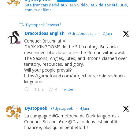
Site français dédié aux jeux vidéo, jeux de société, BDs,
comics et films.
Dystopeek Retweeté
DracoIdeas English
@dracoideasen
·
2 Juin
Conquer Britannia! ⚔️
DARK KINGDOMS: In the 5th century, Britannia
descended into chaos after the Roman withdrawal.
The Saxons, Angles, Jutes, and Britons clashed over
territory, resources, and glory.
Will your people prevail?
https://gamefound.com/projects/draco-ideas/dark-
kingdoms
2
4
Twitter
Dystopeek
@dystopeek
·
4 Juin
La campagne #Gamefound de Dark Kingdoms -
Conquer Britannia! de @DracoIdeas est bientôt
financée, plus qu'un petit effort !