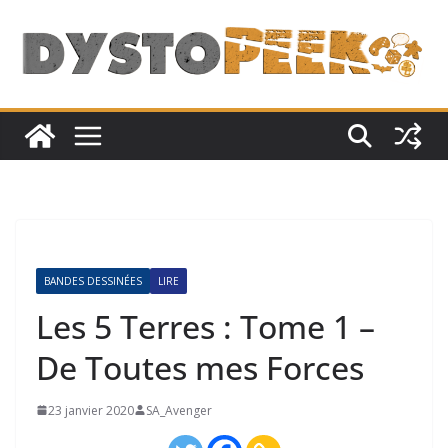
Passer
au
contenu
BANDES DESSINÉES
LIRE
Les 5 Terres : Tome 1 –
De Toutes mes Forces
23 janvier 2020
SA_Avenger