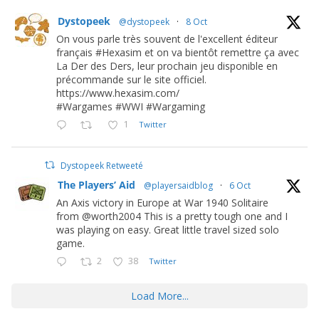
Dystopeek
@dystopeek
·
8 Oct
On vous parle très souvent de l'excellent éditeur
français #Hexasim et on va bientôt remettre ça avec
La Der des Ders, leur prochain jeu disponible en
précommande sur le site officiel.
https://www.hexasim.com/
#Wargames #WWI #Wargaming
1
Twitter
Dystopeek Retweeté
The Players’ Aid
@playersaidblog
·
6 Oct
An Axis victory in Europe at War 1940 Solitaire
from @worth2004 This is a pretty tough one and I
was playing on easy. Great little travel sized solo
game.
2
38
Twitter
Load More...