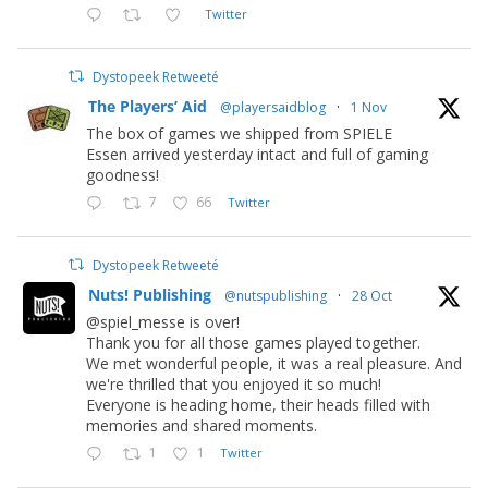
Twitter
Dystopeek Retweeté
The Players’ Aid
@playersaidblog
·
1 Nov
The box of games we shipped from SPIELE
Essen arrived yesterday intact and full of gaming
goodness!
7
66
Twitter
Dystopeek Retweeté
Nuts! Publishing
@nutspublishing
·
28 Oct
@spiel_messe is over!
Thank you for all those games played together.
We met wonderful people, it was a real pleasure. And
we're thrilled that you enjoyed it so much!
Everyone is heading home, their heads filled with
memories and shared moments.
1
1
Twitter