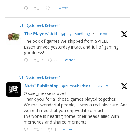
Twitter
Dystopeek Retweeté
The Players’ Aid
@playersaidblog
·
1 Nov
The box of games we shipped from SPIELE
Essen arrived yesterday intact and full of gaming
goodness!
7
66
Twitter
Dystopeek Retweeté
Nuts! Publishing
@nutspublishing
·
28 Oct
@spiel_messe is over!
Thank you for all those games played together.
We met wonderful people, it was a real pleasure. And
we're thrilled that you enjoyed it so much!
Everyone is heading home, their heads filled with
memories and shared moments.
1
1
Twitter