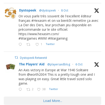
Dystopeek
@dystopeek
·
8 Oct
On vous parle très souvent de l'excellent éditeur
français #Hexasim et on va bientôt remettre ça avec
La Der des Ders, leur prochain jeu disponible en
précommande sur le site officiel.
https://www.hexasim.com/
#Wargames #WWI #Wargaming
1
Twitter
Dystopeek Retweeté
The Players’ Aid
@playersaidblog
·
6 Oct
An Axis victory in Europe at War 1940 Solitaire
from @worth2004 This is a pretty tough one and I
was playing on easy. Great little travel sized solo
game.
2
38
Twitter
Load More...