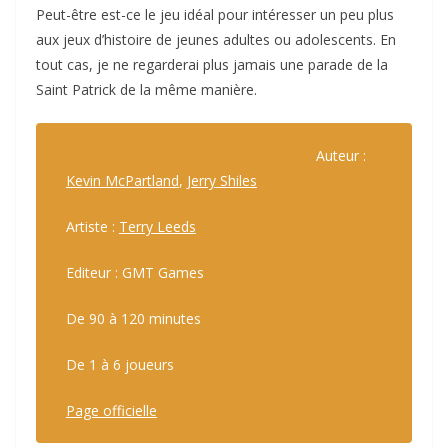
Peut-être est-ce le jeu idéal pour intéresser un peu plus
aux jeux d’histoire de jeunes adultes ou adolescents. En
tout cas, je ne regarderai plus jamais une parade de la
Saint Patrick de la même manière.
Auteur :
Kevin McPartland
,
Jerry Shiles
Artiste :
Terry Leeds
Editeur : GMT Games
De 90 à 120 minutes
De 1 à 6 joueurs
Page officielle