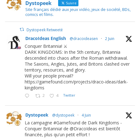
Dystopeek
Suivre
Site français dédié aux jeux vidéo, jeux de société, BDs,
comics et films.
Dystopeek Retweeté
DracoIdeas English
@dracoideasen
·
2 Juin
Conquer Britannia! ⚔️
DARK KINGDOMS: In the 5th century, Britannia
descended into chaos after the Roman withdrawal.
The Saxons, Angles, Jutes, and Britons clashed over
territory, resources, and glory.
Will your people prevail?
https://gamefound.com/projects/draco-ideas/dark-
kingdoms
2
4
Twitter
Dystopeek
@dystopeek
·
4 Juin
La campagne #Gamefound de Dark Kingdoms -
Conquer Britannia! de @DracoIdeas est bientôt
financée, plus qu'un petit effort !