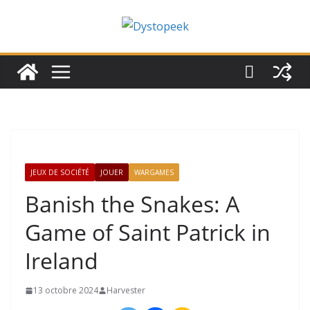
Passer
au
contenu
JEUX DE SOCIÉTÉ
JOUER
WARGAMES
Banish the Snakes: A
Game of Saint Patrick in
Ireland
13 octobre 2024
Harvester