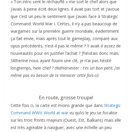
« Ton intro sent le réchauffé » me sort le chef alors que
j’avais à peine écrit deux lignes. Il avait pas tort et j’avoue
que c’est un peu le sentiment que j’avais face à Strategic
Command: World War I. Certes, il n’y a pas beaucoup de
wargames sur la première guerre mondiale, évidemment
ça fait envie, mais après tout le gameplay, comparé aux
opus précédents, n’est-il pas le même ? Y avait-il assez de
nouveautés pour en justifier l’achat ? J’hésitais donc mais
Slitherine nous ayant fourni une clé, je n’ai pas hésité
longtemps, hein chef ?
(NdHarvester : t’es un bon petit, j’ai
même pas eu besoin de te menacer cette fois-ci)
En route, grosse troupe!
Cette fois ci, la carte est moins grande que dans
Strategic
Command WWII: World at war
vu qu’ici le jeu se focalise
sur les trois fronts majeurs (Ouest, Est, Balkans) mais elle
est très agréable à naviguer, avec une échelle un peu