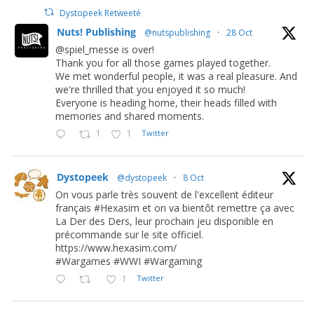
Dystopeek Retweeté
Nuts! Publishing
@nutspublishing
·
28 Oct
@spiel_messe is over!
Thank you for all those games played together.
We met wonderful people, it was a real pleasure. And
we're thrilled that you enjoyed it so much!
Everyone is heading home, their heads filled with
memories and shared moments.
1
1
Twitter
Dystopeek
@dystopeek
·
8 Oct
On vous parle très souvent de l'excellent éditeur
français #Hexasim et on va bientôt remettre ça avec
La Der des Ders, leur prochain jeu disponible en
précommande sur le site officiel.
https://www.hexasim.com/
#Wargames #WWI #Wargaming
1
Twitter