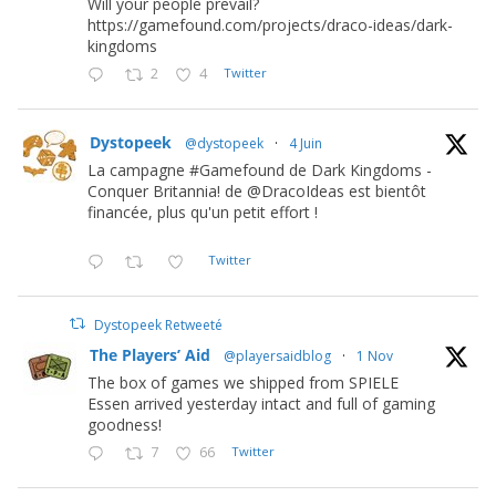
Will your people prevail?
https://gamefound.com/projects/draco-ideas/dark-
kingdoms
2
4
Twitter
Dystopeek
@dystopeek
·
4 Juin
La campagne #Gamefound de Dark Kingdoms -
Conquer Britannia! de @DracoIdeas est bientôt
financée, plus qu'un petit effort !
Twitter
Dystopeek Retweeté
The Players’ Aid
@playersaidblog
·
1 Nov
The box of games we shipped from SPIELE
Essen arrived yesterday intact and full of gaming
goodness!
7
66
Twitter