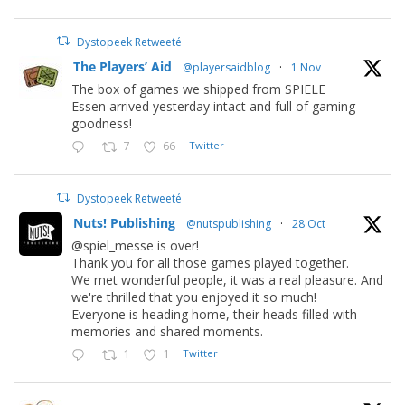
Dystopeek Retweeté
The Players’ Aid
@playersaidblog
·
1 Nov
The box of games we shipped from SPIELE
Essen arrived yesterday intact and full of gaming
goodness!
7
66
Twitter
Dystopeek Retweeté
Nuts! Publishing
@nutspublishing
·
28 Oct
@spiel_messe is over!
Thank you for all those games played together.
We met wonderful people, it was a real pleasure. And
we're thrilled that you enjoyed it so much!
Everyone is heading home, their heads filled with
memories and shared moments.
1
1
Twitter