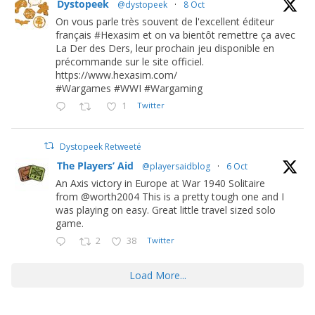
Dystopeek
@dystopeek
·
8 Oct
On vous parle très souvent de l'excellent éditeur
français #Hexasim et on va bientôt remettre ça avec
La Der des Ders, leur prochain jeu disponible en
précommande sur le site officiel.
https://www.hexasim.com/
#Wargames #WWI #Wargaming
1
Twitter
Dystopeek Retweeté
The Players’ Aid
@playersaidblog
·
6 Oct
An Axis victory in Europe at War 1940 Solitaire
from @worth2004 This is a pretty tough one and I
was playing on easy. Great little travel sized solo
game.
2
38
Twitter
Load More...