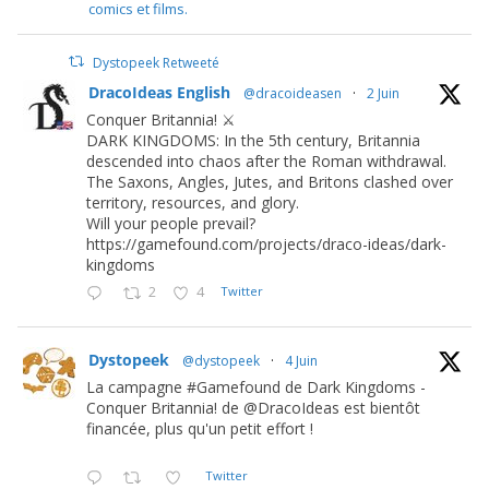
comics et films.
Dystopeek Retweeté
DracoIdeas English
@dracoideasen
·
2 Juin
Conquer Britannia! ⚔️
DARK KINGDOMS: In the 5th century, Britannia
descended into chaos after the Roman withdrawal.
The Saxons, Angles, Jutes, and Britons clashed over
territory, resources, and glory.
Will your people prevail?
https://gamefound.com/projects/draco-ideas/dark-
kingdoms
2
4
Twitter
Dystopeek
@dystopeek
·
4 Juin
La campagne #Gamefound de Dark Kingdoms -
Conquer Britannia! de @DracoIdeas est bientôt
financée, plus qu'un petit effort !
Twitter