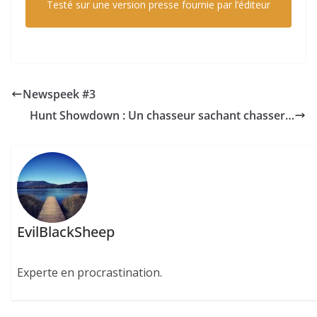
Testé sur une version presse fournie par l’éditeur
Newspeek #3
Hunt Showdown : Un chasseur sachant chasser…
EvilBlackSheep
Experte en procrastination.