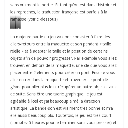
sans vraiment le porter. Et tant qu’on est dans l’histoire et
i
i
e
e
les reproches, la traduction française est parfois à la
u
u
ramasse (voir ci-dessous).
r
r
L
U
a
n
La majeure partie du jeu va donc consister à faire des
V
e
allers-retours entre la maquette et son pendant « taille
O
r
réelle » et à adapter la taille et la position de certains
p
e
objets afin de pouvoir progresser. Par exemple vous allez
a
n
trouver, en dehors de la maquette, une clé que vous allez
r
c
placer entre 2 éléments pour créer un pont. Ensuite vous
l
o
aller entrer dans la maquette et traverser ce pont-clé
a
n
géant pour aller plus loin, récupérer un autre objet et ainsi
i
t
de suite. Sans être une tuerie graphique, le jeu est
t
r
agréable à l’œil et j’ai beaucoup aimé la direction
d
e
artistique. La bande-son est vraiment très bonne et m’a
e
h
«
o
elle aussi beaucoup plu. Toutefois, le jeu est très court
m
(comptez 5 heures pour le terminer sans vous presser) et
f
m