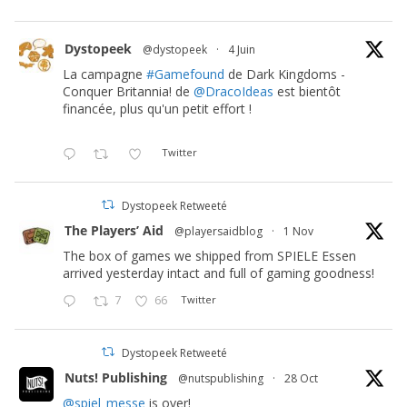
Dystopeek
@dystopeek
·
4 Juin
La campagne
#Gamefound
de Dark Kingdoms -
Conquer Britannia! de
@DracoIdeas
est bientôt
financée, plus qu'un petit effort !
Twitter
Dystopeek Retweeté
The Players’ Aid
@playersaidblog
·
1 Nov
The box of games we shipped from SPIELE Essen
arrived yesterday intact and full of gaming goodness!
7
66
Twitter
Dystopeek Retweeté
Nuts! Publishing
@nutspublishing
·
28 Oct
@spiel_messe
is over!