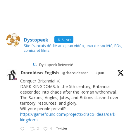
Dystopeek
Suivre
Site français dédié aux jeux vidéo, jeux de société, BDs,
comics et films.
Dystopeek Retweeté
DracoIdeas English
@dracoideasen
·
2 Juin
Conquer Britannia! ⚔️
DARK KINGDOMS: In the 5th century, Britannia
descended into chaos after the Roman withdrawal.
The Saxons, Angles, Jutes, and Britons clashed over
territory, resources, and glory.
Will your people prevail?
https://gamefound.com/projects/draco-ideas/dark-
kingdoms
2
4
Twitter