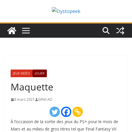
Passer
au
contenu
JEUX VIDÉO
JOUER
Maquette
8 mars 2021
Eiffel-AD
À l’occasion de la sortie des jeux du PS+ pour le mois de
Mars et au milieu de gros titres tel que Final Fantasy VII