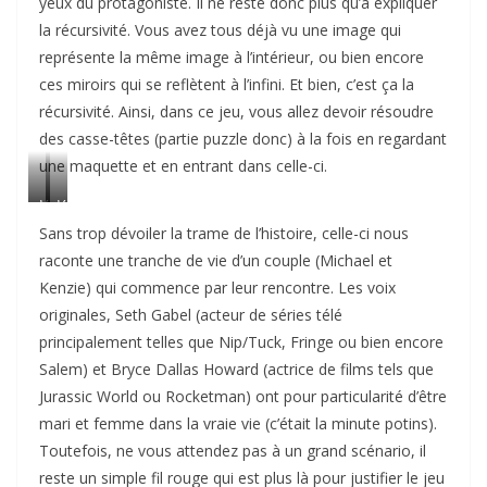
yeux du protagoniste. Il ne reste donc plus qu’à expliquer
la récursivité. Vous avez tous déjà vu une image qui
représente la même image à l’intérieur, ou bien encore
ces miroirs qui se reflètent à l’infini. Et bien, c’est ça la
récursivité. Ainsi, dans ce jeu, vous allez devoir résoudre
des casse-têtes (partie puzzle donc) à la fois en regardant
une maquette et en entrant dans celle-ci.
V
V
u
u
Sans trop dévoiler la trame de l’histoire, celle-ci nous
e
e
raconte une tranche de vie d’un couple (Michael et
d
d
Kenzie) qui commence par leur rencontre. Les voix
e
e
originales, Seth Gabel (acteur de séries télé
l
l
principalement telles que Nip/Tuck, Fringe ou bien encore
’
’
Salem) et Bryce Dallas Howard (actrice de films tels que
e
i
Jurassic World ou Rocketman) ont pour particularité d’être
x
n
mari et femme dans la vraie vie (c’était la minute potins).
t
t
Toutefois, ne vous attendez pas à un grand scénario, il
é
é
reste un simple fil rouge qui est plus là pour justifier le jeu
r
r