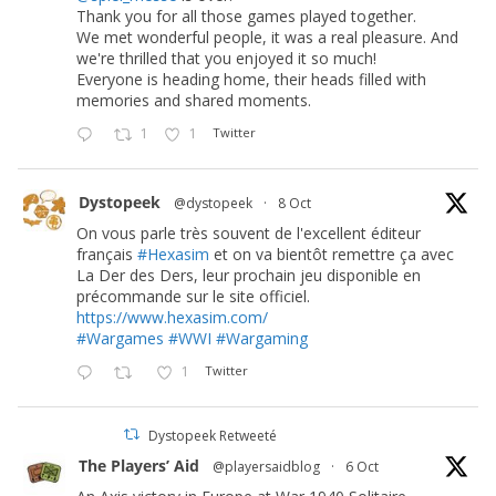
Thank you for all those games played together.
We met wonderful people, it was a real pleasure. And
we're thrilled that you enjoyed it so much!
Everyone is heading home, their heads filled with
memories and shared moments.
1
1
Twitter
Dystopeek
@dystopeek
·
8 Oct
On vous parle très souvent de l'excellent éditeur
français
#Hexasim
et on va bientôt remettre ça avec
La Der des Ders, leur prochain jeu disponible en
précommande sur le site officiel.
https://www.hexasim.com/
#Wargames
#WWI
#Wargaming
1
Twitter
Dystopeek Retweeté
The Players’ Aid
@playersaidblog
·
6 Oct