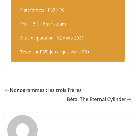
s
i
Plateformes : PS5 / PC
q
»
u
Prix : 15.11 € sur steam
e
s
Date de parution : 02 mars 2021
Testé sur PS5, jeu acquis via le PS+
Nonogrammes : les trois frères
Bêta: The Eternal Cylinder