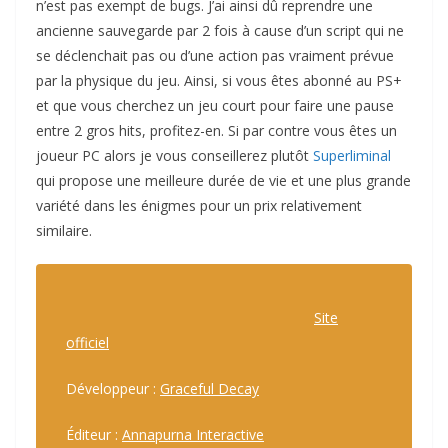
n’est pas exempt de bugs. J’ai ainsi dû reprendre une
a
e
ancienne sauvegarde par 2 fois à cause d’un script qui ne
i
-
se déclenchait pas ou d’une action pas vraiment prévue
r
f
par la physique du jeu. Ainsi, si vous êtes abonné au PS+
e
e
et que vous cherchez un jeu court pour faire une pause
a
m
entre 2 gros hits, profitez-en. Si par contre vous êtes un
v
m
joueur PC alors je vous conseillerez plutôt
Superliminal
a
e
qui propose une meilleure durée de vie et une plus grande
n
d
variété dans les énigmes pour un prix relativement
c
e
e
s
similaire.
r
p
l
l
e
u
Site
s
s
officiel
c
c
h
l
Développeur :
Graceful Decay
o
a
s
s
Éditeur :
Annapurna Interactive
e
s