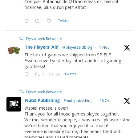
Conquer Britannia! de @DracoIdeas est bientôt
financée, plus qu'un petit effort !
Twitter
Dystopeek Retweeté
The Players’ Aid
@playersaidblog
·
1 Nov
The box of games we shipped from SPIELE
Essen arrived yesterday intact and full of gaming
goodness!
7
66
Twitter
Dystopeek Retweeté
Nuts! Publishing
@nutspublishing
·
28 Oct
@spiel_messe is over!
Thank you for all those games played together.
We met wonderful people, it was a real pleasure. And
we're thrilled that you enjoyed it so much!
Everyone is heading home, their heads filled with
memories and shared moments.