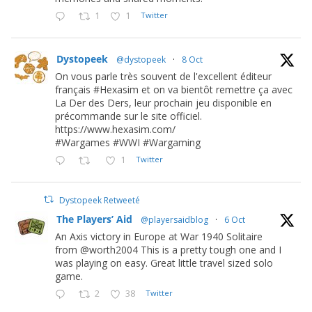
1
1
Twitter
Dystopeek
@dystopeek
·
8 Oct
On vous parle très souvent de l'excellent éditeur
français #Hexasim et on va bientôt remettre ça avec
La Der des Ders, leur prochain jeu disponible en
précommande sur le site officiel.
https://www.hexasim.com/
#Wargames #WWI #Wargaming
1
Twitter
Dystopeek Retweeté
The Players’ Aid
@playersaidblog
·
6 Oct
An Axis victory in Europe at War 1940 Solitaire
from @worth2004 This is a pretty tough one and I
was playing on easy. Great little travel sized solo
game.
2
38
Twitter