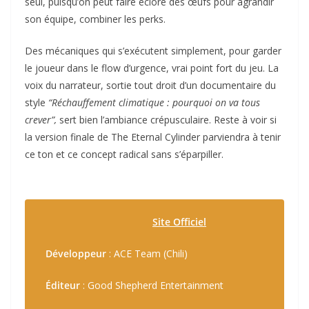
seul, puisqu’on peut faire éclore des œufs pour agrandir
son équipe, combiner les perks.
Des mécaniques qui s’exécutent simplement, pour garder
le joueur dans le flow d’urgence, vrai point fort du jeu. La
voix du narrateur, sortie tout droit d’un documentaire du
style
“Réchauffement climatique : pourquoi on va tous
crever”,
sert bien l’ambiance crépusculaire. Reste à voir si
la version finale de The Eternal Cylinder parviendra à tenir
ce ton et ce concept radical sans s’éparpiller.
Site Officiel
Développeur
: ACE Team (Chili)
Éditeur
: Good Shepherd Entertainment