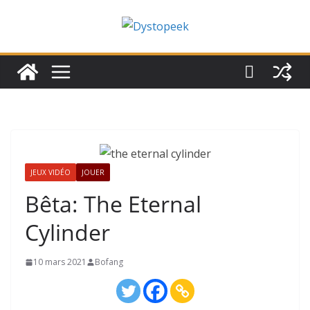
Passer
au
contenu
JEUX VIDÉO
JOUER
Bêta: The Eternal
Cylinder
10 mars 2021
Bofang