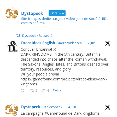
Dystopeek
Suivre
Site français dédié aux jeux vidéo, jeux de société, BDs,
comics et films.
Dystopeek Retweeté
DracoIdeas English
@dracoideasen
·
2 Juin
Conquer Britannia! ⚔️
DARK KINGDOMS: In the 5th century, Britannia
descended into chaos after the Roman withdrawal.
The Saxons, Angles, Jutes, and Britons clashed over
territory, resources, and glory.
Will your people prevail?
https://gamefound.com/projects/draco-ideas/dark-
kingdoms
2
4
Twitter
Dystopeek
@dystopeek
·
4 Juin
La campagne #Gamefound de Dark Kingdoms -