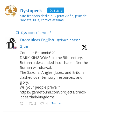
Dystopeek
Suivre
Site français dédié aux jeux vidéo, jeux de
société, BDs, comics et films.
Dystopeek Retweeté
DracoIdeas English
@dracoideasen
·
2 Juin
Conquer Britannia! ⚔️
DARK KINGDOMS: In the 5th century,
Britannia descended into chaos after the
Roman withdrawal.
The Saxons, Angles, Jutes, and Britons
clashed over territory, resources, and
glory.
Will your people prevail?
https://gamefound.com/projects/draco-
ideas/dark-kingdoms
2
4
Twitter