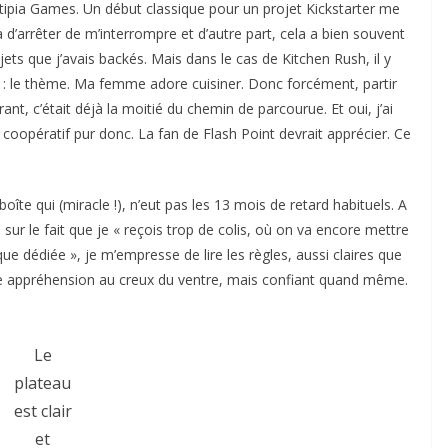
 Artipia Games. Un début classique pour un projet Kickstarter me
 d’arrêter de m’interrompre et d’autre part, cela a bien souvent
ts que j’avais backés. Mais dans le cas de Kitchen Rush, il y
e : le thème. Ma femme adore cuisiner. Donc forcément, partir
ant, c’était déjà la moitié du chemin de parcourue. Et oui, j’ai
u coopératif pur donc. La fan de Flash Point devrait apprécier. Ce
 boîte qui (miracle !), n’eut pas les 13 mois de retard habituels. A
ur le fait que je « reçois trop de colis, où on va encore mettre
èque dédiée », je m’empresse de lire les règles, aussi claires que
re appréhension au creux du ventre, mais confiant quand même.
Le
plateau
est clair
et