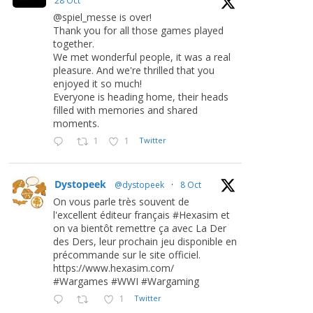
28 Oct
@spiel_messe is over!
Thank you for all those games played
together.
We met wonderful people, it was a real
pleasure. And we're thrilled that you
enjoyed it so much!
Everyone is heading home, their heads
filled with memories and shared
moments.
1
1
Twitter
Dystopeek
@dystopeek
·
8 Oct
On vous parle très souvent de
l'excellent éditeur français #Hexasim et
on va bientôt remettre ça avec La Der
des Ders, leur prochain jeu disponible en
précommande sur le site officiel.
https://www.hexasim.com/
#Wargames #WWI #Wargaming
1
Twitter