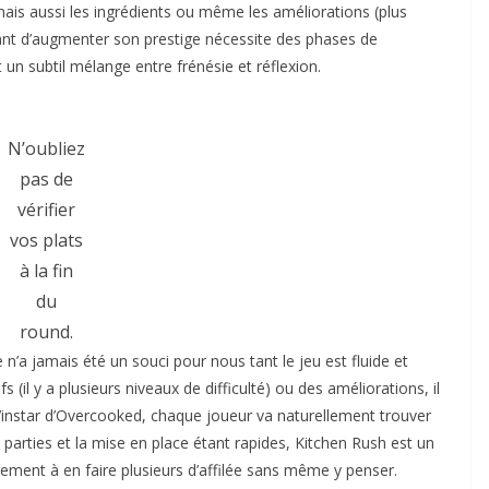
ais aussi les ingrédients ou même les améliorations (plus
yant d’augmenter son prestige nécessite des phases de
 un subtil mélange entre frénésie et réflexion.
N’oubliez
pas de
vérifier
vos plats
à la fin
du
round.
n’a jamais été un souci pour nous tant le jeu est fluide et
s (il y a plusieurs niveaux de difficulté) ou des améliorations, il
 l’instar d’Overcooked, chaque joueur va naturellement trouver
es parties et la mise en place étant rapides, Kitchen Rush est un
èrement à en faire plusieurs d’affilée sans même y penser.