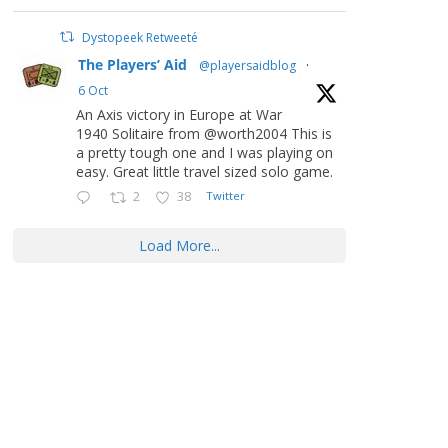
Dystopeek Retweeté
The Players’ Aid
@playersaidblog
·
6 Oct
An Axis victory in Europe at War
1940 Solitaire from @worth2004 This is
a pretty tough one and I was playing on
easy. Great little travel sized solo game.
2
38
Twitter
Load More...