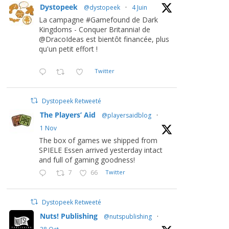
Dystopeek
@dystopeek
·
4 Juin
La campagne #Gamefound de Dark
Kingdoms - Conquer Britannia! de
@DracoIdeas est bientôt financée, plus
qu'un petit effort !
Twitter
Dystopeek Retweeté
The Players’ Aid
@playersaidblog
·
1 Nov
The box of games we shipped from
SPIELE Essen arrived yesterday intact
and full of gaming goodness!
7
66
Twitter
Dystopeek Retweeté
Nuts! Publishing
@nutspublishing
·