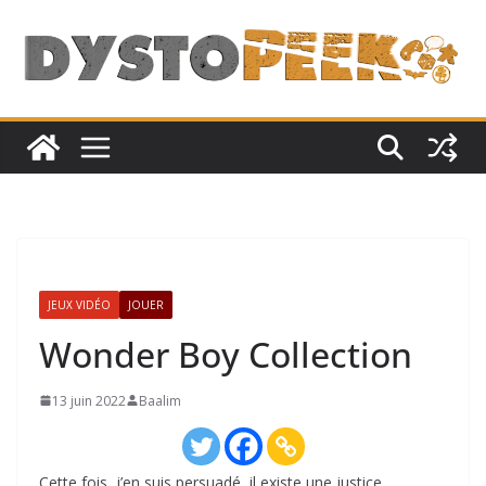
Passer
au
contenu
JEUX VIDÉO
JOUER
Wonder Boy Collection
13 juin 2022
Baalim
Cette fois, j’en suis persuadé, il existe une justice