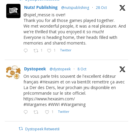
Nuts! Publishing
@nutspublishing
·
28 Oct
@spiel_messe is over!
Thank you for all those games played together.
We met wonderful people, it was a real pleasure. And
we're thrilled that you enjoyed it so much!
Everyone is heading home, their heads filled with
memories and shared moments.
1
1
Twitter
Dystopeek
@dystopeek
·
8 Oct
On vous parle très souvent de l'excellent éditeur
français #Hexasim et on va bientôt remettre ça avec
La Der des Ders, leur prochain jeu disponible en
précommande sur le site officiel.
https://www.hexasim.com/
#Wargames #WWI #Wargaming
1
Twitter
Dystopeek Retweeté