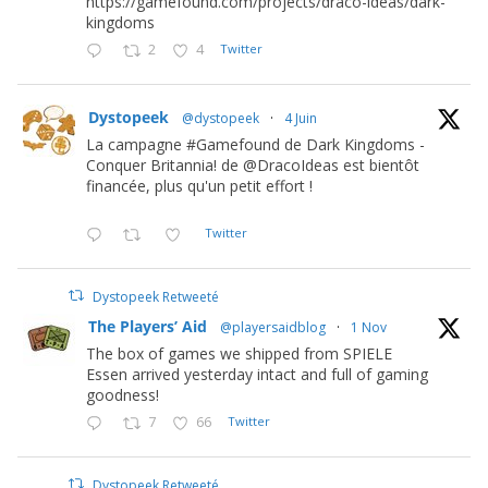
https://gamefound.com/projects/draco-ideas/dark-
kingdoms
2
4
Twitter
Dystopeek
@dystopeek
·
4 Juin
La campagne #Gamefound de Dark Kingdoms -
Conquer Britannia! de @DracoIdeas est bientôt
financée, plus qu'un petit effort !
Twitter
Dystopeek Retweeté
The Players’ Aid
@playersaidblog
·
1 Nov
The box of games we shipped from SPIELE
Essen arrived yesterday intact and full of gaming
goodness!
7
66
Twitter
Dystopeek Retweeté