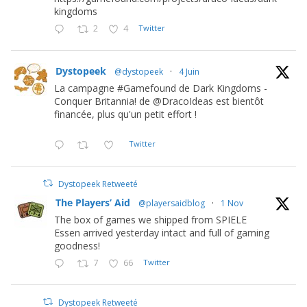
kingdoms
2
4
Twitter
Dystopeek
@dystopeek
·
4 Juin
La campagne #Gamefound de Dark Kingdoms -
Conquer Britannia! de @DracoIdeas est bientôt
financée, plus qu'un petit effort !
Twitter
Dystopeek Retweeté
The Players’ Aid
@playersaidblog
·
1 Nov
The box of games we shipped from SPIELE
Essen arrived yesterday intact and full of gaming
goodness!
7
66
Twitter
Dystopeek Retweeté