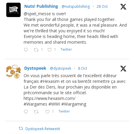
Nuts! Publishing
@nutspublishing
·
28 Oct
@spiel_messe is over!
Thank you for all those games played together.
We met wonderful people, it was a real pleasure. And
we're thrilled that you enjoyed it so much!
Everyone is heading home, their heads filled with
memories and shared moments.
1
1
Twitter
Dystopeek
@dystopeek
·
8 Oct
On vous parle très souvent de l'excellent éditeur
français #Hexasim et on va bientôt remettre ça avec
La Der des Ders, leur prochain jeu disponible en
précommande sur le site officiel.
https://www.hexasim.com/
#Wargames #WWI #Wargaming
1
Twitter
Dystopeek Retweeté