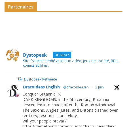
Partenaires
Dystopeek
Suivre
Site français dédié aux jeux vidéo, jeux de société, BDs,
comics et films.
Dystopeek Retweeté
DracoIdeas English
@dracoideasen
·
2 Juin
Conquer Britannia! ⚔️
DARK KINGDOMS: In the 5th century, Britannia
descended into chaos after the Roman withdrawal.
The Saxons, Angles, Jutes, and Britons clashed over
territory, resources, and glory.
Will your people prevail?
https://gamefound.com/projects/draco-ideas/dark-