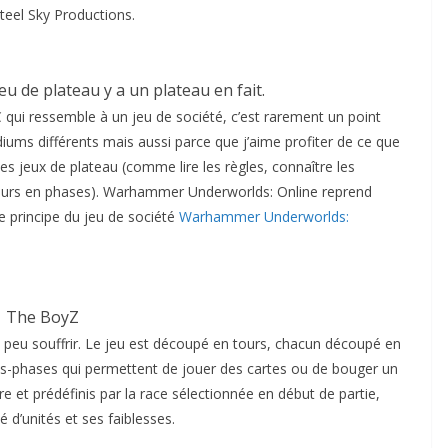
eel Sky Productions.
u de plateau y a un plateau en fait.
qui ressemble à un jeu de société, c’est rarement un point
iums différents mais aussi parce que j’aime profiter de ce que
des jeux de plateau (comme lire les règles, connaître les
tours en phases). Warhammer Underworlds: Online reprend
le principe du jeu de société
Warhammer Underworlds:
The BoyZ
 un peu souffrir. Le jeu est découpé en tours, chacun découpé en
us-phases qui permettent de jouer des cartes ou de bouger un
 et prédéfinis par la race sélectionnée en début de partie,
 d’unités et ses faiblesses.