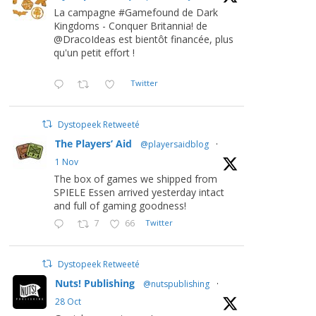
La campagne #Gamefound de Dark
Kingdoms - Conquer Britannia! de
@DracoIdeas est bientôt financée, plus
qu'un petit effort !
Twitter
Dystopeek Retweeté
The Players’ Aid
@playersaidblog
·
1 Nov
The box of games we shipped from
SPIELE Essen arrived yesterday intact
and full of gaming goodness!
7
66
Twitter
Dystopeek Retweeté
Nuts! Publishing
@nutspublishing
·
28 Oct