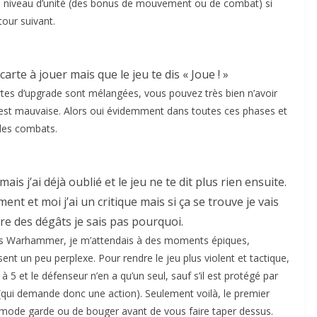
 à niveau d’unité (des bonus de mouvement ou de combat) si
our suivant.
arte à jouer mais que le jeu te dis « Joue ! »
tes d’upgrade sont mélangées, vous pouvez très bien n’avoir
n est mauvaise. Alors oui évidemment dans toutes ces phases et
 des combats.
mais j’ai déjà oublié et le jeu ne te dit plus rien ensuite.
nt et moi j’ai un critique mais si ça se trouve je vais
 des dégâts je sais pas pourquoi.
ns Warhammer, je m’attendais à des moments épiques,
ent un peu perplexe. Pour rendre le jeu plus violent et tactique,
 5 et le défenseur n’en a qu’un seul, sauf s’il est protégé par
 (qui demande donc une action). Seulement voilà, le premier
 mode garde ou de bouger avant de vous faire taper dessus.