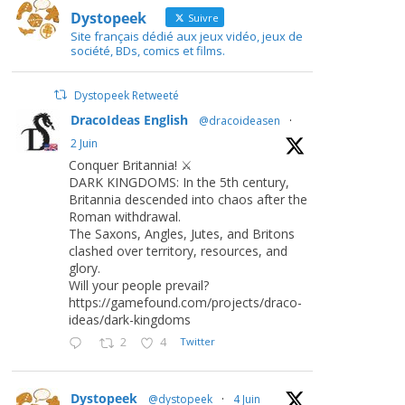
Dystopeek
Suivre
Site français dédié aux jeux vidéo, jeux de
société, BDs, comics et films.
Dystopeek Retweeté
DracoIdeas English
@dracoideasen
·
2 Juin
Conquer Britannia! ⚔️
DARK KINGDOMS: In the 5th century,
Britannia descended into chaos after the
Roman withdrawal.
The Saxons, Angles, Jutes, and Britons
clashed over territory, resources, and
glory.
Will your people prevail?
https://gamefound.com/projects/draco-
ideas/dark-kingdoms
2
4
Twitter
Dystopeek
@dystopeek
·
4 Juin