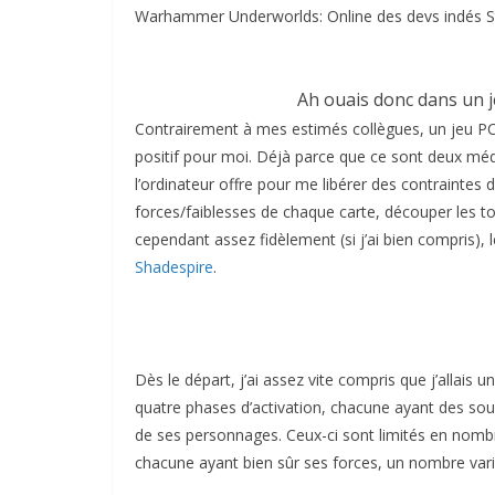
Warhammer Underworlds: Online des devs indés St
Ah ouais donc dans un je
Contrairement à mes estimés collègues, un jeu PC 
positif pour moi. Déjà parce que ce sont deux méd
l’ordinateur offre pour me libérer des contraintes 
forces/faiblesses de chaque carte, découper les 
cependant assez fidèlement (si j’ai bien compris), 
Shadespire
.
Dès le départ, j’ai assez vite compris que j’allais
quatre phases d’activation, chacune ayant des so
de ses personnages. Ceux-ci sont limités en nombre
chacune ayant bien sûr ses forces, un nombre varié