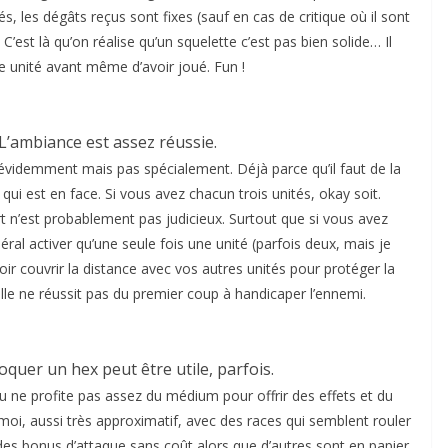
és, les dégâts reçus sont fixes (sauf en cas de critique où il sont
 C’est là qu’on réalise qu’un squelette c’est pas bien solide… Il
e unité avant même d’avoir joué. Fun !
. L’ambiance est assez réussie.
i évidemment mais pas spécialement. Déjà parce qu’il faut de la
ui est en face. Si vous avez chacun trois unités, okay soit.
rt n’est probablement pas judicieux. Surtout que si vous avez
ral activer qu’une seule fois une unité (parfois deux, mais je
r couvrir la distance avec vos autres unités pour protéger la
 elle ne réussit pas du premier coup à handicaper l’ennemi.
oquer un hex peut être utile, parfois.
 ne profite pas assez du médium pour offrir des effets et du
 moi, aussi très approximatif, avec des races qui semblent rouler
des bonus d’attaque sans coût alors que d’autres sont en papier