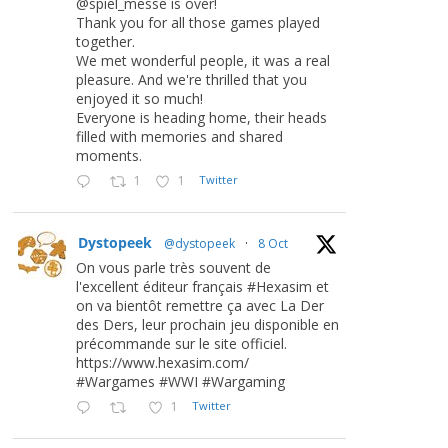
@spiel_messe is over!
Thank you for all those games played
together.
We met wonderful people, it was a real
pleasure. And we're thrilled that you
enjoyed it so much!
Everyone is heading home, their heads
filled with memories and shared
moments.
1
1
Twitter
Dystopeek
@dystopeek
·
8 Oct
On vous parle très souvent de
l'excellent éditeur français #Hexasim et
on va bientôt remettre ça avec La Der
des Ders, leur prochain jeu disponible en
précommande sur le site officiel.
https://www.hexasim.com/
#Wargames #WWI #Wargaming
1
Twitter