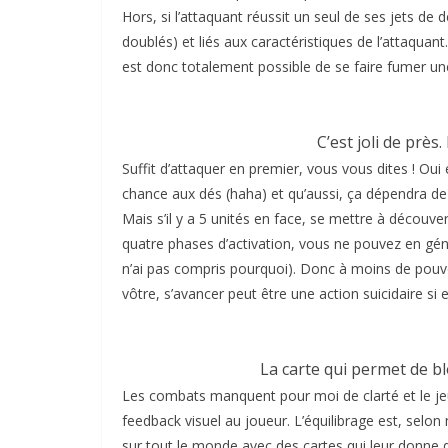
Hors, si l’attaquant réussit un seul de ses jets de d
doublés) et liés aux caractéristiques de l’attaquant.
est donc totalement possible de se faire fumer un
C’est joli de près
Suffit d’attaquer en premier, vous vous dites ! Ou
chance aux dés (haha) et qu’aussi, ça dépendra de q
Mais s’il y a 5 unités en face, se mettre à découve
quatre phases d’activation, vous ne pouvez en géné
n’ai pas compris pourquoi). Donc à moins de pouvoi
vôtre, s’avancer peut être une action suicidaire si
La carte qui permet de bl
Les combats manquent pour moi de clarté et le jeu
feedback visuel au joueur. L’équilibrage est, selon
sur tout le monde avec des cartes qui leur donne 