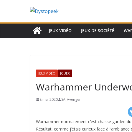
Passer
au
contenu
JEUX VIDÉO
JEUX DE SOCIÉTÉ
WA
JEUX VIDÉO
JOUER
Warhammer Underwor
8 mai 2020
SA_Avenger
Warhammer normalement c’est chasse gardée du chef
Résultat, comme j’étais curieux face à l’ambiance du