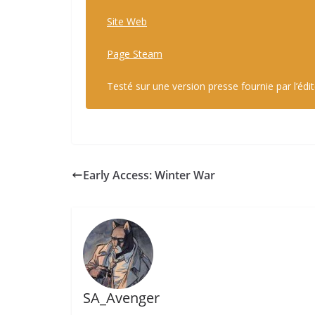
Site Web
Page Steam
Testé sur une version presse fournie par l’édi
Early Access: Winter War
SA_Avenger