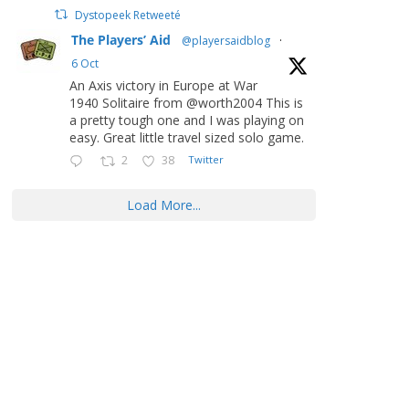
Dystopeek Retweeté
The Players’ Aid
@playersaidblog
·
6 Oct
An Axis victory in Europe at War
1940 Solitaire from @worth2004 This is
a pretty tough one and I was playing on
easy. Great little travel sized solo game.
2
38
Twitter
Load More...