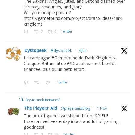
The Saxons, Angles, Jutes, and Britons clashed over
territory, resources, and glory.
Will your people prevail?
https://gamefound.com/projects/draco-ideas/dark-
kingdoms
2
4
Twitter
Dystopeek
@dystopeek
·
4 Juin
La campagne #Gamefound de Dark Kingdoms -
Conquer Britannia! de @DracoIdeas est bientôt
financée, plus qu'un petit effort !
Twitter
Dystopeek Retweeté
The Players’ Aid
@playersaidblog
·
1 Nov
The box of games we shipped from SPIELE
Essen arrived yesterday intact and full of gaming
goodness!
7
66
Twitter