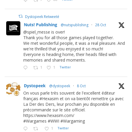
Dystopeek Retweeté
Nuts! Publishing
@nutspublishing
·
28 Oct
@spiel_messe is over!
Thank you for all those games played together.
We met wonderful people, it was a real pleasure. And
we're thrilled that you enjoyed it so much!
Everyone is heading home, their heads filled with
memories and shared moments.
1
1
Twitter
Dystopeek
@dystopeek
·
8 Oct
On vous parle très souvent de l'excellent éditeur
français #Hexasim et on va bientôt remettre ça avec
La Der des Ders, leur prochain jeu disponible en
précommande sur le site officiel.
https://www.hexasim.com/
#Wargames #WWI #Wargaming
1
Twitter