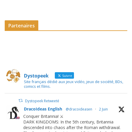
Partenaires
Dystopeek
Suivre
Site français dédié aux jeux vidéo, jeux de société, BDs,
comics et films.
Dystopeek Retweeté
DracoIdeas English
@dracoideasen
·
2 Juin
Conquer Britannia! ⚔️
DARK KINGDOMS: In the 5th century, Britannia
descended into chaos after the Roman withdrawal.