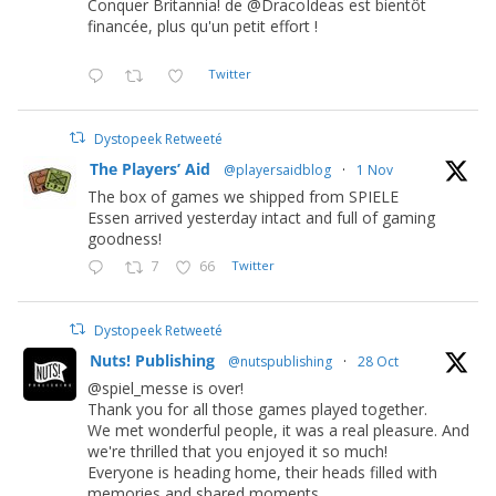
Conquer Britannia! de @DracoIdeas est bientôt
financée, plus qu'un petit effort !
Twitter
Dystopeek Retweeté
The Players’ Aid
@playersaidblog
·
1 Nov
The box of games we shipped from SPIELE
Essen arrived yesterday intact and full of gaming
goodness!
7
66
Twitter
Dystopeek Retweeté
Nuts! Publishing
@nutspublishing
·
28 Oct
@spiel_messe is over!
Thank you for all those games played together.
We met wonderful people, it was a real pleasure. And
we're thrilled that you enjoyed it so much!
Everyone is heading home, their heads filled with
memories and shared moments.