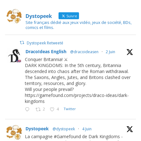
Dystopeek
Suivre
Site français dédié aux jeux vidéo, jeux de société, BDs,
comics et films.
Dystopeek Retweeté
DracoIdeas English
@dracoideasen
·
2 Juin
Conquer Britannia! ⚔️
DARK KINGDOMS: In the 5th century, Britannia
descended into chaos after the Roman withdrawal.
The Saxons, Angles, Jutes, and Britons clashed over
territory, resources, and glory.
Will your people prevail?
https://gamefound.com/projects/draco-ideas/dark-
kingdoms
2
4
Twitter
Dystopeek
@dystopeek
·
4 Juin
La campagne #Gamefound de Dark Kingdoms -