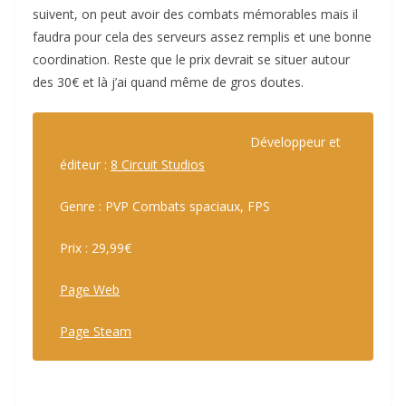
suivent, on peut avoir des combats mémorables mais il
faudra pour cela des serveurs assez remplis et une bonne
coordination. Reste que le prix devrait se situer autour
des 30€ et là j’ai quand même de gros doutes.
Développeur et
éditeur :
8 Circuit Studios
Genre : PVP Combats spaciaux, FPS
Prix : 29,99€
Page Web
Page Steam