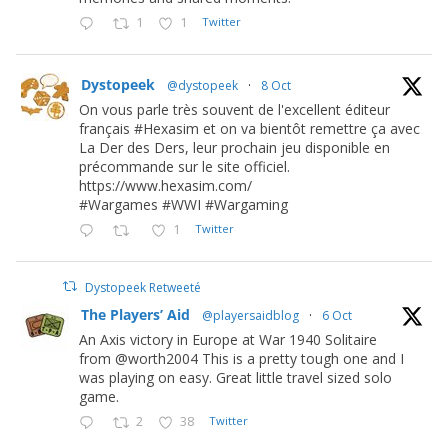
1
1
Twitter
Dystopeek
@dystopeek
·
8 Oct
On vous parle très souvent de l'excellent éditeur
français #Hexasim et on va bientôt remettre ça avec
La Der des Ders, leur prochain jeu disponible en
précommande sur le site officiel.
https://www.hexasim.com/
#Wargames #WWI #Wargaming
1
Twitter
Dystopeek Retweeté
The Players’ Aid
@playersaidblog
·
6 Oct
An Axis victory in Europe at War 1940 Solitaire
from @worth2004 This is a pretty tough one and I
was playing on easy. Great little travel sized solo
game.
2
38
Twitter