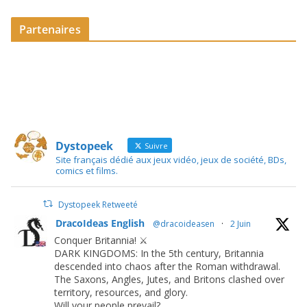
Partenaires
Dystopeek
Suivre
Site français dédié aux jeux vidéo, jeux de société, BDs,
comics et films.
Dystopeek Retweeté
DracoIdeas English
@dracoideasen
·
2 Juin
Conquer Britannia! ⚔️
DARK KINGDOMS: In the 5th century, Britannia
descended into chaos after the Roman withdrawal.
The Saxons, Angles, Jutes, and Britons clashed over
territory, resources, and glory.
Will your people prevail?