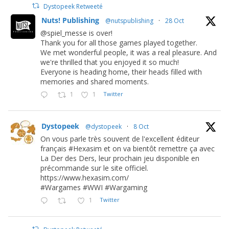
Dystopeek Retweeté
Nuts! Publishing
@nutspublishing
·
28 Oct
@spiel_messe is over!
Thank you for all those games played together.
We met wonderful people, it was a real pleasure. And
we're thrilled that you enjoyed it so much!
Everyone is heading home, their heads filled with
memories and shared moments.
1
1
Twitter
Dystopeek
@dystopeek
·
8 Oct
On vous parle très souvent de l'excellent éditeur
français #Hexasim et on va bientôt remettre ça avec
La Der des Ders, leur prochain jeu disponible en
précommande sur le site officiel.
https://www.hexasim.com/
#Wargames #WWI #Wargaming
1
Twitter