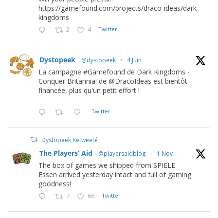
https://gamefound.com/projects/draco-ideas/dark-
kingdoms
2
4
Twitter
Dystopeek
@dystopeek
·
4 Juin
La campagne #Gamefound de Dark Kingdoms -
Conquer Britannia! de @DracoIdeas est bientôt
financée, plus qu'un petit effort !
Twitter
Dystopeek Retweeté
The Players’ Aid
@playersaidblog
·
1 Nov
The box of games we shipped from SPIELE
Essen arrived yesterday intact and full of gaming
goodness!
7
66
Twitter