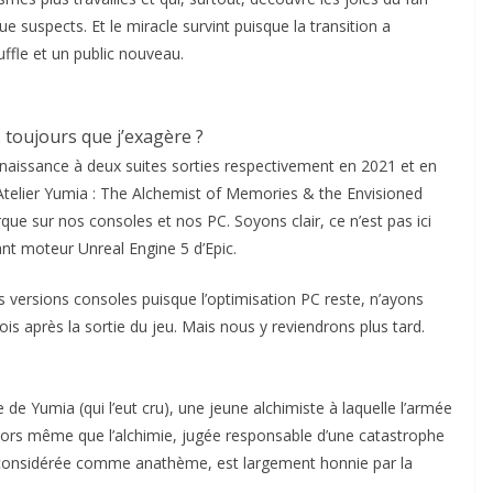
e suspects. Et le miracle survint puisque la transition a
ffle et un public nouveau.
 toujours que j’exagère ?
r naissance à deux suites sorties respectivement en 2021 et en
e, Atelier Yumia : The Alchemist of Memories & the Envisioned
rque sur nos consoles et nos PC. Soyons clair, ce n’est pas ici
lant moteur Unreal Engine 5 d’Epic.
es versions consoles puisque l’optimisation PC reste, n’ayons
s après la sortie du jeu. Mais nous y reviendrons plus tard.
e de Yumia (qui l’eut cru), une jeune alchimiste à laquelle l’armée
lors même que l’alchimie, jugée responsable d’une catastrophe
 considérée comme anathème, est largement honnie par la