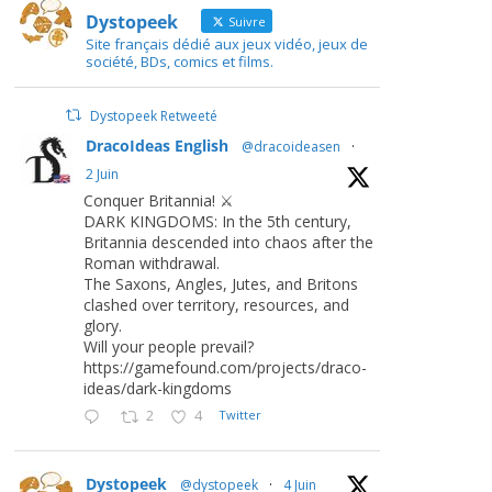
Dystopeek
Suivre
Site français dédié aux jeux vidéo, jeux de
société, BDs, comics et films.
Dystopeek Retweeté
DracoIdeas English
@dracoideasen
·
2 Juin
Conquer Britannia! ⚔️
DARK KINGDOMS: In the 5th century,
Britannia descended into chaos after the
Roman withdrawal.
The Saxons, Angles, Jutes, and Britons
clashed over territory, resources, and
glory.
Will your people prevail?
https://gamefound.com/projects/draco-
ideas/dark-kingdoms
2
4
Twitter
Dystopeek
@dystopeek
·
4 Juin