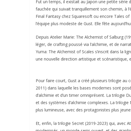
Fut un temps, il existait au Japon une petite série
fauchée qui suivait tranquillement son chemin, à 
Final Fantasy chez Squaresoft ou encore Tales of ch
l’équipe plus modeste de Gust. Elle fête aujourd’hu
Depuis Atelier Marie: The Alchemist of Salburg (19
léger, de crafting poussé via l’alchimie, et de narr
Yuma: The Alchemist of Scales s’inscrit dans la lign
une nouvelle direction artistique et scénaristique, e
Pour faire court, Gust a créé plusieurs trilogie au 
2011) dans laquelle les bases modernes sont posé
d’alchimie et d’un timer omniprésent. La trilogie
et des systèmes d’alchimie complexes. La trilogi
plus lumineuse, avec des protagonistes plus jeune
Et, enfin, la trilogie Secret (2019-2023) qui, ave
modernisés, un monde semi-ouvert, et des graphisme