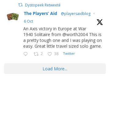
Dystopeek Retweeté
The Players’ Aid
@playersaidblog
·
6 Oct
An Axis victory in Europe at War
1940 Solitaire from @worth2004 This is
a pretty tough one and I was playing on
easy. Great little travel sized solo game.
2
38
Twitter
Load More...