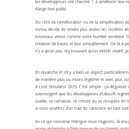
les développeurs ont cherché 1. à améliorer leur re
élargir leur public.
Du côté de l’amélioration ou de la simplification d
Yumia décide de rendre plus aisées les recettes alch
nouveaux venus comme votre humble serviteur. Du 
création de bases et leur ameublement. De là à pens
n’y a qu’un pas. N’y trouvant qu’un intérêt relatif, 
En revanche et s’il y a bien un aspect particulièrem
de manière plus ou moins légitime et avec plus ou 
à Loot Simulator 2025. C’est simple : ça dégueule de
submergent que les développeurs d’Ubisoft regrett
cueille, se ramasse, se creuse ou se récupère en t
si vous souffrez d’un trait de caractère en tant soi
En ce qui concerne l’intrigue nous nageons, là enc
jeune alchimiste à faire preuve de ses talents malg