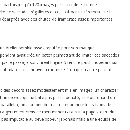
sse parfois jusqu’à 170 images par seconde et tourne
re de saccades régulières et ce, tout particulièrement sur les
 épargnés avec des chutes de framerate assez importantes
érie Atelier semble assez réputée pour son manque
dépendant avait créé un patch permettant de limiter ces saccades
t que le passage sur Unreal Engine 5 rend le patch inopérant sur
ment adapté à ce nouveau moteur 3D ou qu’un autre palliatif
avec des décors assez modestement mis en images, un character
et un monde qui ne brille pas par sa beauté, (surtout quand on
parallèle), on a un peu du mal à comprendre les raisons de ce
MO a gentiment omis de mentionner Gust sur la page steam du
st pas imputable au développeur japonais mais à une équipe de