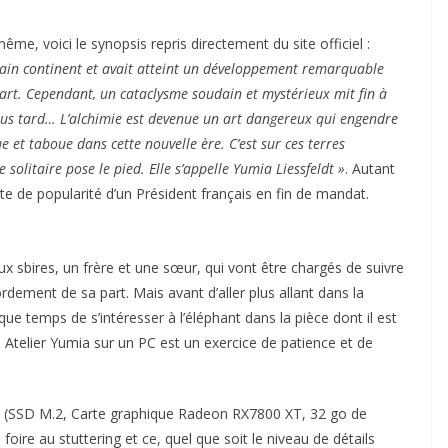
ême, voici le synopsis repris directement du site officiel :
ertain continent et avait atteint un développement remarquable
écart. Cependant, un cataclysme soudain et mystérieux mit fin à
plus tard… L’alchimie est devenue un art dangereux qui engendre
e et taboue dans cette nouvelle ère.
C’est sur ces terres
 solitaire pose le pied. Elle s’appelle Yumia Liessfeldt »
. Autant
te de popularité d’un Président français en fin de mandat.
ux sbires, un frère et une sœur, qui vont être chargés de suivre
ement de sa part. Mais avant d’aller plus allant dans la
 que temps de s’intéresser à l’éléphant dans la pièce dont il est
 à Atelier Yumia sur un PC est un exercice de patience et de
ne (SSD M.2, Carte graphique Radeon RX7800 XT, 32 go de
ire au stuttering et ce, quel que soit le niveau de détails