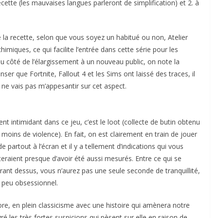
cette (les mauvaises langues parleront de simplification) et 2. à
e la recette, selon que vous soyez un habitué ou non, Atelier
imiques, ce qui facilite l’entrée dans cette série pour les
côté de l’élargissement à un nouveau public, on note la
er que Fortnite, Fallout 4 et les Sims ont laissé des traces, il
je ne vais pas m’appesantir sur cet aspect.
ent intimidant dans ce jeu, c’est le loot (collecte de butin obtenu
moins de violence). En fait, on est clairement en train de jouer
 partout à l’écran et il y a tellement d’indications qui vous
eraient presque d’avoir été aussi mesurés. Entre ce qui se
irant dessus, vous n’aurez pas une seule seconde de tranquillité,
t peu obsessionnel.
ore, en plein classicisme avec une histoire qui amènera notre
ré les très fortes suspicions qui pèsent sur elle en raison de