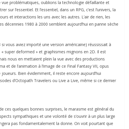
e vue problématiques, oublions la technologie défaillante et
r sur l’essentiel. Et l’essentiel, dans un RPG, c’est l’univers, la
rs et interactions les uns avec les autres. L’air de rien, les
les décennies 1980 à 2000 semblent aujourd’hui en panne sèche
 3 si vous aviez importé une version américaine) réussissait à
 « super deformed » et graphismes mignons en 2D. Il est
ais nous en mettaient plein la vue avec des productions
éma et de l’animation à l’image de ce Final Fantasy VII, opus
joueurs. Bien évidemment, il reste encore aujourd’hui
odes d’Octopath Travelers ou Live a Live, même si ce dernier
s de ces quelques bonnes surprises, le marasme est général du
pects sympathiques et une volonté de s’ouvrir à un plus large
changera pas fondamentalement la donne. On voit pourtant que