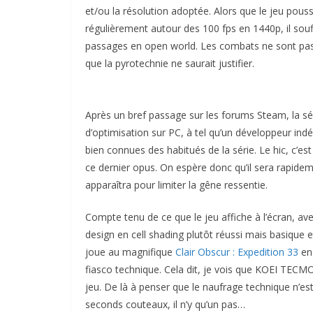
et/ou la résolution adoptée. Alors que le jeu pou
régulièrement autour des 100 fps en 1440p, il souff
passages en open world. Les combats ne sont pas
que la pyrotechnie ne saurait justifier.
Après un bref passage sur les forums Steam, la s
d’optimisation sur PC, à tel qu’un développeur in
bien connues des habitués de la série. Le hic, c’es
ce dernier opus. On espère donc qu’il sera rapide
apparaîtra pour limiter la gêne ressentie.
Compte tenu de ce que le jeu affiche à l’écran, 
design en cell shading plutôt réussi mais basique 
joue au magnifique
Clair Obscur : Expedition 33
en 
fiasco technique. Cela dit, je vois que KOEI TEC
jeu. De là à penser que le naufrage technique n’e
seconds couteaux, il n’y qu’un pas…