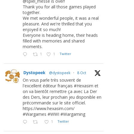
@spiel_messe is over!
Thank you for all those games played
together.
We met wonderful people, it was a real
pleasure. And we're thrilled that you
enjoyed it so much!
Everyone is heading home, their heads
filled with memories and shared
moments.
1
1
Twitter
Dystopeek
@dystopeek
·
8 Oct
On vous parle très souvent de
l'excellent éditeur français #Hexasim et
on va bientôt remettre ça avec La Der
des Ders, leur prochain jeu disponible en
précommande sur le site officiel.
https://www.hexasim.com/
#Wargames #WWI #Wargaming
1
Twitter