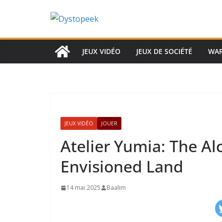
Passer
au
contenu
JEUX VIDÉO
JEUX DE SOCIÉTÉ
WA
JEUX VIDÉO
JOUER
Atelier Yumia: The A
Envisioned Land
14 mai 2025
Baalim