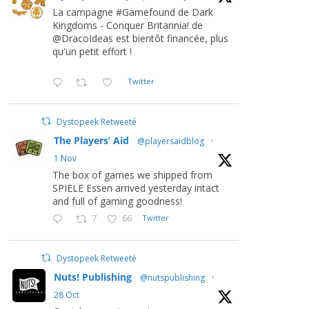
La campagne #Gamefound de Dark
Kingdoms - Conquer Britannia! de
@DracoIdeas est bientôt financée, plus
qu'un petit effort !
Twitter
Dystopeek Retweeté
The Players’ Aid
@playersaidblog
·
1 Nov
The box of games we shipped from
SPIELE Essen arrived yesterday intact
and full of gaming goodness!
7
66
Twitter
Dystopeek Retweeté
Nuts! Publishing
@nutspublishing
·
28 Oct