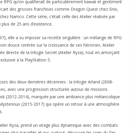
 de RPG qu’on qualifierait de particulièrement kawaii et gentiment
l’écart des grosses franchises comme Dragon Quest chez Enix,
ez Namco. Cette série, c’était celle des Atelier réalisée par
i plus de 25 ans d’existence.
97), elle a su imposer sa recette singulière : un mélange de RPG
ation douce centrée sur la croissance de ses héroïnes. Atelier
ée directe de la trilogie Secret (Atelier Ryza), tout en amorçant
xclusive à la PlayStation 5.
cours des deux dernières décennies : la trilogie Arland (2008-
es, avec une progression structurée autour de missions
 Dusk (2012-2014), marquée par une ambiance plus mélancolique
e Mysterious (2015-2017) qui opère un retour à une atmosphère
s.
c Atelier Ryza, prend un virage plus dynamique avec des combats
s plus travaillés et qui, surtout, découvre les joies du fan