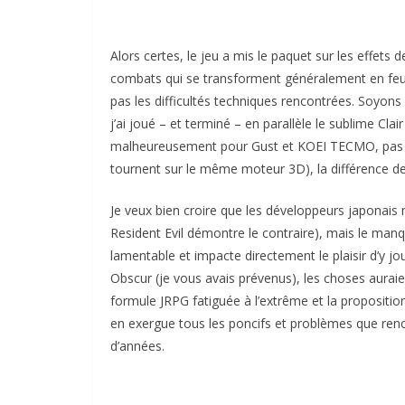
Alors certes, le jeu a mis le paquet sur les effet
combats qui se transforment généralement en feux d
pas les difficultés techniques rencontrées. Soyons 
j’ai joué – et terminé – en parallèle le sublime Clai
malheureusement pour Gust et KOEI TECMO, pas ter
tournent sur le même moteur 3D), la différence de
Je veux bien croire que les développeurs japonais n
Resident Evil démontre le contraire), mais le man
lamentable et impacte directement le plaisir d’y joue
Obscur (je vous avais prévenus), les choses auraie
formule JRPG fatiguée à l’extrême et la proposition
en exergue tous les poncifs et problèmes que ren
d’années.