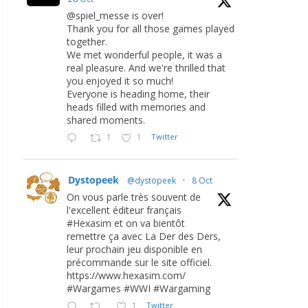
@spiel_messe is over!
Thank you for all those games played
together.
We met wonderful people, it was a
real pleasure. And we're thrilled that
you enjoyed it so much!
Everyone is heading home, their
heads filled with memories and
shared moments.
1
1
Twitter
Dystopeek
@dystopeek
·
8 Oct
On vous parle très souvent de
l'excellent éditeur français
#Hexasim et on va bientôt
remettre ça avec La Der des Ders,
leur prochain jeu disponible en
précommande sur le site officiel.
https://www.hexasim.com/
#Wargames #WWI #Wargaming
1
Twitter