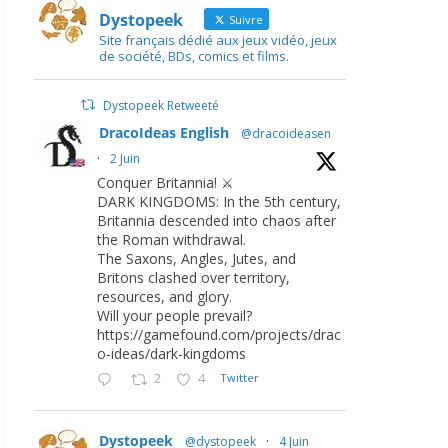
Dystopeek
Suivre
Site français dédié aux jeux vidéo, jeux
de société, BDs, comics et films.
Dystopeek Retweeté
DracoIdeas English
@dracoideasen
·
2 Juin
Conquer Britannia! ⚔️
DARK KINGDOMS: In the 5th century,
Britannia descended into chaos after
the Roman withdrawal.
The Saxons, Angles, Jutes, and
Britons clashed over territory,
resources, and glory.
Will your people prevail?
https://gamefound.com/projects/drac
o-ideas/dark-kingdoms
2
4
Twitter
Dystopeek
@dystopeek
·
4 Juin