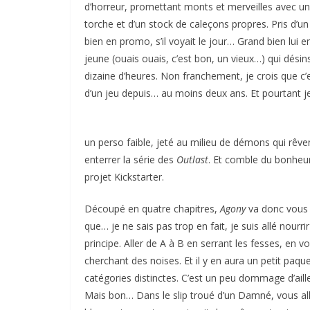
d’horreur, promettant monts et merveilles avec un
torche et d’un stock de caleçons propres. Pris d’un 
bien en promo, s’il voyait le jour… Grand bien lui 
jeune (ouais ouais, c’est bon, un vieux…) qui désin
dizaine d’heures. Non franchement, je crois que c’
d’un jeu depuis… au moins deux ans. Et pourtant j
un perso faible, jeté au milieu de démons qui rêve
enterrer la série des
Outlast
. Et comble du bonheur
projet Kickstarter.
Découpé en quatre chapitres,
Agony
va donc vous f
que… je ne sais pas trop en fait, je suis allé nourri
principe. Aller de A à B en serrant les fesses, en 
cherchant des noises. Et il y en aura un petit paq
catégories distinctes. C’est un peu dommage d’aille
Mais bon… Dans le slip troué d’un Damné, vous all