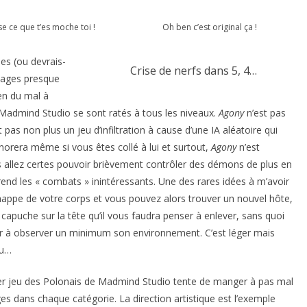
e ce que t’es moche toi !
Oh ben c’est original ça !
les (ou devrais-
Crise de nerfs dans 5, 4…
ssages presque
en du mal à
e Madmind Studio se sont ratés à tous les niveaux.
Agony
n’est pas
t pas non plus un jeu d’infiltration à cause d’une IA aléatoire qui
orera même si vous êtes collé à lui et surtout,
Agony
n’est
s allez certes pouvoir brièvement contrôler des démons de plus en
end les « combats » inintéressants. Une des rares idées à m’avoir
happe de votre corps et vous pouvez alors trouver un nouvel hôte,
capuche sur la tête qu’il vous faudra penser à enlever, sans quoi
eur à observer un minimum son environnement. C’est léger mais
eu…
r jeu des Polonais de Madmind Studio tente de manger à pas mal
ges dans chaque catégorie. La direction artistique est l’exemple