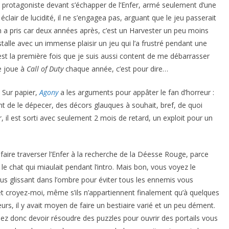
 protagoniste devant s’échapper de l’Enfer, armé seulement d’une
éclair de lucidité, il ne s’engagea pas, arguant que le jeu passerait
en a pris car deux années après, c’est un Harvester un peu moins
stalle avec un immense plaisir un jeu qui l’a frustré pendant une
est la première fois que je suis aussi content de me débarrasser
e joue à
Call of Duty
chaque année, c’est pour dire…
Sur papier,
Agony
a les arguments pour appâter le fan d’horreur :
nt de le dépecer, des décors glauques à souhait, bref, de quoi
, il est sorti avec seulement 2 mois de retard, un exploit pour un
aire traverser l’Enfer à la recherche de la Déesse Rouge, parce
r le chat qui miaulait pendant l’intro. Mais bon, vous voyez le
vous glissant dans l’ombre pour éviter tous les ennemis vous
uet croyez-moi, même s’ils n’appartiennent finalement qu’à quelques
urs, il y avait moyen de faire un bestiaire varié et un peu dément.
ez donc devoir résoudre des puzzles pour ouvrir des portails vous