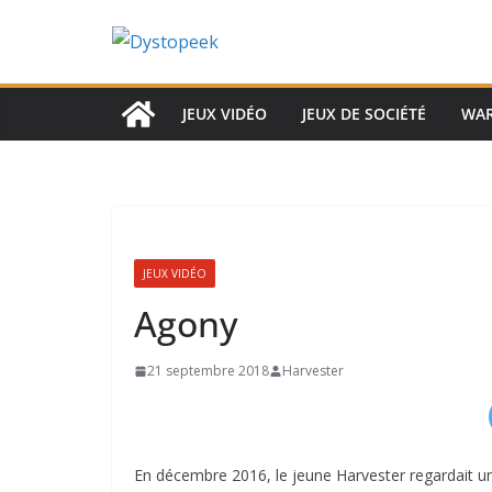
Passer
au
contenu
JEUX VIDÉO
JEUX DE SOCIÉTÉ
WA
JEUX VIDÉO
Agony
21 septembre 2018
Harvester
En décembre 2016, le jeune Harvester regardait une