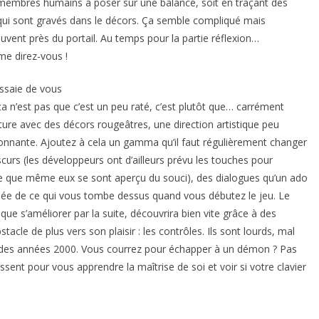
 membres humains à poser sur une balance, soit en traçant des
t qui sont gravés dans le décors. Ça semble compliqué mais
uvent près du portail. Au temps pour la partie réflexion…
me direz-vous !
’essaie de vous
n’est pas que c’est un peu raté, c’est plutôt que… carrément
ture avec des décors rougeâtres, une direction artistique peu
sionnante. Ajoutez à cela un gamma qu’il faut régulièrement changer
curs (les développeurs ont d’ailleurs prévu les touches pour
re que même eux se sont aperçu du souci), des dialogues qu’un ado
idée de ce qui vous tombe dessus quand vous débutez le jeu. Le
que s’améliorer par la suite, découvrira bien vite grâce à des
acle de plus vers son plaisir : les contrôles. Ils sont lourds, mal
t des années 2000. Vous courrez pour échapper à un démon ? Pas
ssent pour vous apprendre la maîtrise de soi et voir si votre clavier