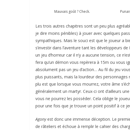
Mauvais goût ? Check.
Punais
Les trois autres chapitres sont un peu plus agréab
je dire moins pénibles) à jouer avec quelques pa
sympathiques. Mais le souci est que le joueur a bi
s’investir dans l’aventure tant les développeurs d
un jeu d’horreur car il n’y a aucune tension, ce n’es
fera qu’un démon vous repèrera à 15m ou vous ign
absolument pas un jeu d’action… Au fil du jeu vou
plus puissants, mais la lourdeur des personnages r
plu est que lorsque vous mourrez, votre âme s’éc
généralement un martyr. Ceux-ci ont d’ailleurs une 
vous ne pourrez les posséder. Cela oblige le jou
pour une fois que je trouve un point positif à ce j
Agony
est donc une immense déception. Le premie
de râteliers et échoue à remplir le cahier des char