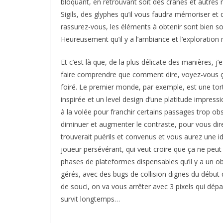
bloquant, en retrouvant soit des crânes et autres
Sigils, des glyphes qu’il vous faudra mémoriser e
rassurez-vous, les éléments à obtenir sont bien so
Heureusement qu’il y a l’ambiance et l’exploration 
Et c’est là que, de la plus délicate des manières, j
faire comprendre que comment dire, voyez-vous ça 
foiré. Le premier monde, par exemple, est une tor
inspirée et un level design d’une platitude impres
à la volée pour franchir certains passages trop obs
diminuer et augmenter le contraste, pour vous di
trouverait puérils et convenus et vous aurez une 
joueur persévérant, qui veut croire que ça ne peut 
phases de plateformes dispensables qu’il y a un obst
gérés, avec des bugs de collision dignes du débu
de souci, on va vous arrêter avec 3 pixels qui dépa
survit longtemps…