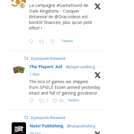
La campagne #Gamefound de
Dark Kingdoms - Conquer
Britannia! de @DracoIdeas est
bientôt financée, plus qu'un petit
effort !
Twitter
Dystopeek Retweeté
The Players’ Aid
@playersaidblog
·
1 Nov
The box of games we shipped
from SPIELE Essen arrived yesterday
intact and full of gaming goodness!
7
66
Twitter
Dystopeek Retweeté
Nuts! Publishing
@nutspublishing
·
28 Oct