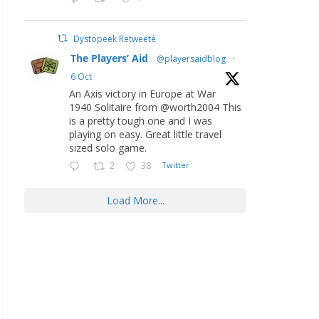
Dystopeek Retweeté
The Players’ Aid
@playersaidblog
·
6 Oct
An Axis victory in Europe at War
1940 Solitaire from @worth2004 This
is a pretty tough one and I was
playing on easy. Great little travel
sized solo game.
2
38
Twitter
Load More...