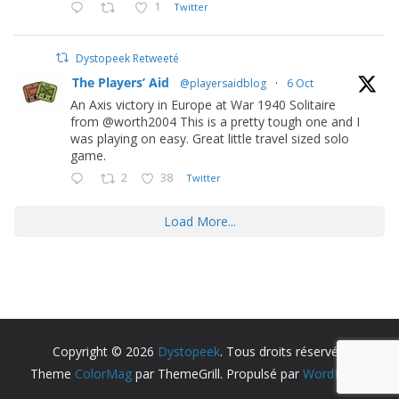
1
Twitter
Dystopeek Retweeté
The Players’ Aid
@playersaidblog
·
6 Oct
An Axis victory in Europe at War 1940 Solitaire
from @worth2004 This is a pretty tough one and I
was playing on easy. Great little travel sized solo
game.
2
38
Twitter
Load More...
Copyright © 2026
Dystopeek
. Tous droits réservés.
Theme
ColorMag
par ThemeGrill. Propulsé par
WordPress
.