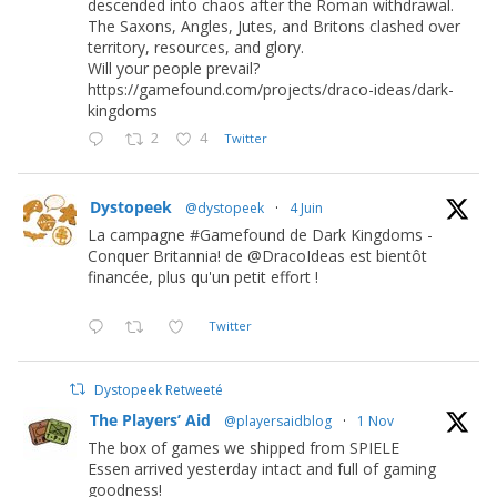
descended into chaos after the Roman withdrawal.
The Saxons, Angles, Jutes, and Britons clashed over
territory, resources, and glory.
Will your people prevail?
https://gamefound.com/projects/draco-ideas/dark-
kingdoms
2
4
Twitter
Dystopeek
@dystopeek
·
4 Juin
La campagne #Gamefound de Dark Kingdoms -
Conquer Britannia! de @DracoIdeas est bientôt
financée, plus qu'un petit effort !
Twitter
Dystopeek Retweeté
The Players’ Aid
@playersaidblog
·
1 Nov
The box of games we shipped from SPIELE
Essen arrived yesterday intact and full of gaming
goodness!