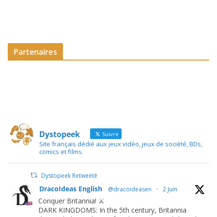
Partenaires
Dystopeek
Suivre
Site français dédié aux jeux vidéo, jeux de société, BDs,
comics et films.
Dystopeek Retweeté
DracoIdeas English
@dracoideasen
·
2 Juin
Conquer Britannia! ⚔️
DARK KINGDOMS: In the 5th century, Britannia