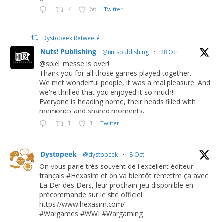
7
66
Twitter
Dystopeek Retweeté
Nuts! Publishing
@nutspublishing
·
28 Oct
@spiel_messe is over!
Thank you for all those games played together.
We met wonderful people, it was a real pleasure. And
we're thrilled that you enjoyed it so much!
Everyone is heading home, their heads filled with
memories and shared moments.
1
1
Twitter
Dystopeek
@dystopeek
·
8 Oct
On vous parle très souvent de l'excellent éditeur
français #Hexasim et on va bientôt remettre ça avec
La Der des Ders, leur prochain jeu disponible en
précommande sur le site officiel.
https://www.hexasim.com/
#Wargames #WWI #Wargaming