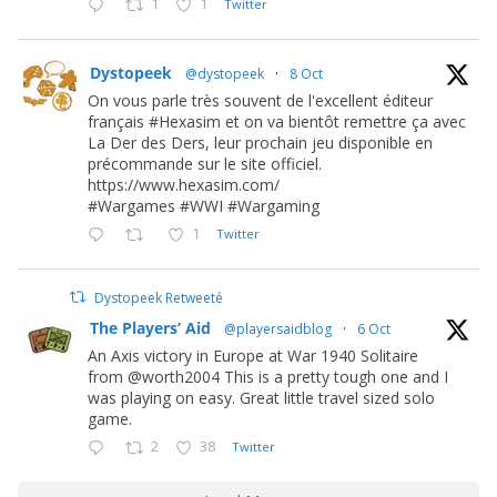
1
1
Twitter
Dystopeek
@dystopeek
·
8 Oct
On vous parle très souvent de l'excellent éditeur
français #Hexasim et on va bientôt remettre ça avec
La Der des Ders, leur prochain jeu disponible en
précommande sur le site officiel.
https://www.hexasim.com/
#Wargames #WWI #Wargaming
1
Twitter
Dystopeek Retweeté
The Players’ Aid
@playersaidblog
·
6 Oct
An Axis victory in Europe at War 1940 Solitaire
from @worth2004 This is a pretty tough one and I
was playing on easy. Great little travel sized solo
game.
2
38
Twitter