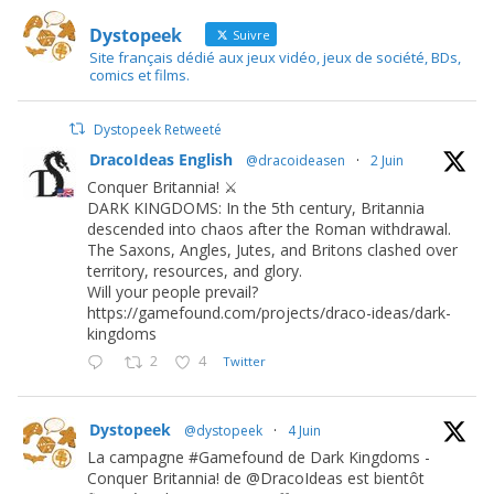
Dystopeek
Suivre
Site français dédié aux jeux vidéo, jeux de société, BDs,
comics et films.
Dystopeek Retweeté
DracoIdeas English
@dracoideasen
·
2 Juin
Conquer Britannia! ⚔️
DARK KINGDOMS: In the 5th century, Britannia
descended into chaos after the Roman withdrawal.
The Saxons, Angles, Jutes, and Britons clashed over
territory, resources, and glory.
Will your people prevail?
https://gamefound.com/projects/draco-ideas/dark-
kingdoms
2
4
Twitter
Dystopeek
@dystopeek
·
4 Juin
La campagne #Gamefound de Dark Kingdoms -
Conquer Britannia! de @DracoIdeas est bientôt