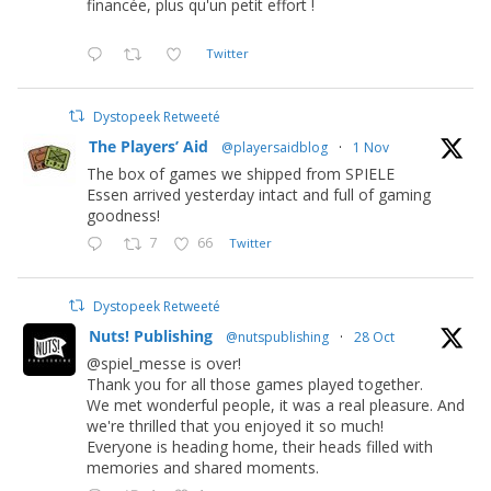
financée, plus qu'un petit effort !
Twitter
Dystopeek Retweeté
The Players’ Aid
@playersaidblog
·
1 Nov
The box of games we shipped from SPIELE
Essen arrived yesterday intact and full of gaming
goodness!
7
66
Twitter
Dystopeek Retweeté
Nuts! Publishing
@nutspublishing
·
28 Oct
@spiel_messe is over!
Thank you for all those games played together.
We met wonderful people, it was a real pleasure. And
we're thrilled that you enjoyed it so much!
Everyone is heading home, their heads filled with
memories and shared moments.