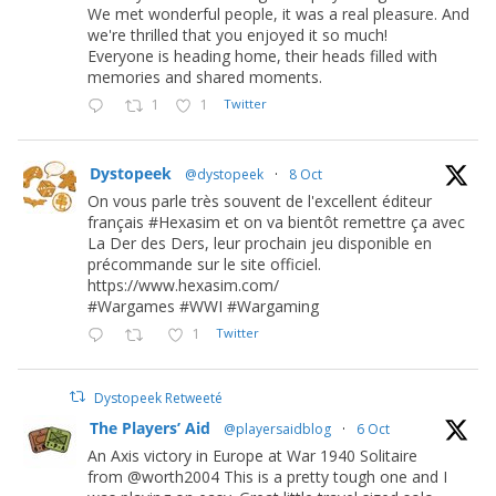
We met wonderful people, it was a real pleasure. And
we're thrilled that you enjoyed it so much!
Everyone is heading home, their heads filled with
memories and shared moments.
1
1
Twitter
Dystopeek
@dystopeek
·
8 Oct
On vous parle très souvent de l'excellent éditeur
français #Hexasim et on va bientôt remettre ça avec
La Der des Ders, leur prochain jeu disponible en
précommande sur le site officiel.
https://www.hexasim.com/
#Wargames #WWI #Wargaming
1
Twitter
Dystopeek Retweeté
The Players’ Aid
@playersaidblog
·
6 Oct
An Axis victory in Europe at War 1940 Solitaire
from @worth2004 This is a pretty tough one and I