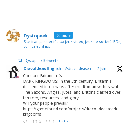
Dystopeek
Suivre
Site français dédié aux jeux vidéo, jeux de société, BDs,
comics et films.
Dystopeek Retweeté
DracoIdeas English
@dracoideasen
·
2 Juin
Conquer Britannia! ⚔️
DARK KINGDOMS: In the 5th century, Britannia
descended into chaos after the Roman withdrawal.
The Saxons, Angles, Jutes, and Britons clashed over
territory, resources, and glory.
Will your people prevail?
https://gamefound.com/projects/draco-ideas/dark-
kingdoms
2
4
Twitter