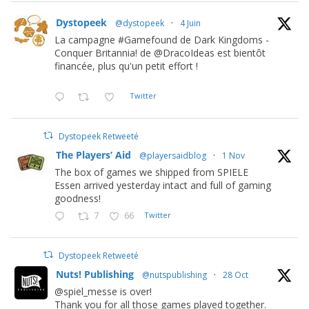
Dystopeek
@dystopeek
·
4 Juin
La campagne #Gamefound de Dark Kingdoms -
Conquer Britannia! de @DracoIdeas est bientôt
financée, plus qu'un petit effort !
Twitter
Dystopeek Retweeté
The Players’ Aid
@playersaidblog
·
1 Nov
The box of games we shipped from SPIELE
Essen arrived yesterday intact and full of gaming
goodness!
7
66
Twitter
Dystopeek Retweeté
Nuts! Publishing
@nutspublishing
·
28 Oct
@spiel_messe is over!
Thank you for all those games played together.