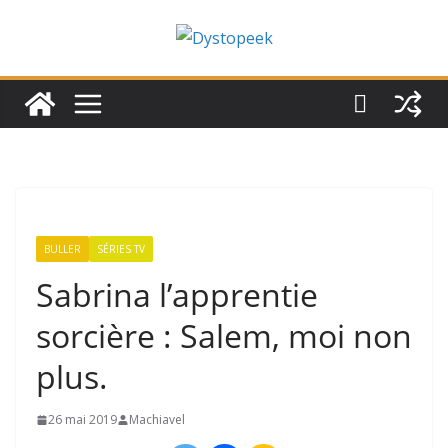
Passer
au
contenu
BULLER
SÉRIES TV
Sabrina l’apprentie
sorcière : Salem, moi non
plus.
26 mai 2019
Machiavel