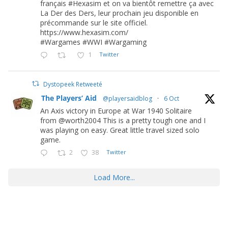
français #Hexasim et on va bientôt remettre ça avec
La Der des Ders, leur prochain jeu disponible en
précommande sur le site officiel.
https://www.hexasim.com/
#Wargames #WWI #Wargaming
1
Twitter
Dystopeek Retweeté
The Players’ Aid
@playersaidblog
·
6 Oct
An Axis victory in Europe at War 1940 Solitaire
from @worth2004 This is a pretty tough one and I
was playing on easy. Great little travel sized solo
game.
2
38
Twitter
Load More...