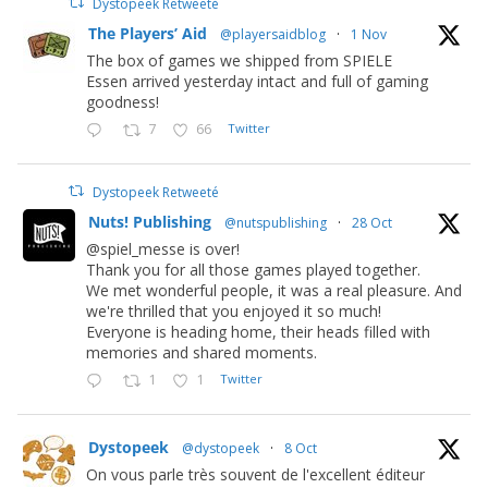
Dystopeek Retweeté
The Players’ Aid
@playersaidblog
·
1 Nov
The box of games we shipped from SPIELE
Essen arrived yesterday intact and full of gaming
goodness!
7
66
Twitter
Dystopeek Retweeté
Nuts! Publishing
@nutspublishing
·
28 Oct
@spiel_messe is over!
Thank you for all those games played together.
We met wonderful people, it was a real pleasure. And
we're thrilled that you enjoyed it so much!
Everyone is heading home, their heads filled with
memories and shared moments.
1
1
Twitter
Dystopeek
@dystopeek
·
8 Oct
On vous parle très souvent de l'excellent éditeur