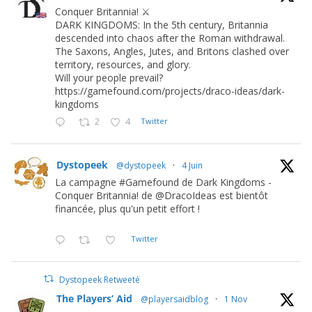
Conquer Britannia! ⚔️
DARK KINGDOMS: In the 5th century, Britannia
descended into chaos after the Roman withdrawal.
The Saxons, Angles, Jutes, and Britons clashed over
territory, resources, and glory.
Will your people prevail?
https://gamefound.com/projects/draco-ideas/dark-
kingdoms
2
4
Twitter
Dystopeek
@dystopeek
·
4 Juin
La campagne #Gamefound de Dark Kingdoms -
Conquer Britannia! de @DracoIdeas est bientôt
financée, plus qu'un petit effort !
Twitter
Dystopeek Retweeté
The Players’ Aid
@playersaidblog
·
1 Nov