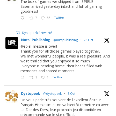
The box of games we shipped from SPIELE
Essen arrived yesterday intact and full of gaming
goodness!
7
66
Twitter
Dystopeek Retweeté
Nuts! Publishing
@nutspublishing
·
28 Oct
@spiel_messe is over!
Thank you for all those games played together.
We met wonderful people, it was a real pleasure. And
we're thrilled that you enjoyed it so much!
Everyone is heading home, their heads filled with
memories and shared moments.
1
1
Twitter
Dystopeek
@dystopeek
·
8 Oct
On vous parle très souvent de l'excellent éditeur
français #Hexasim et on va bientôt remettre ça avec
La Der des Ders, leur prochain jeu disponible en
précommande sur le site officiel.