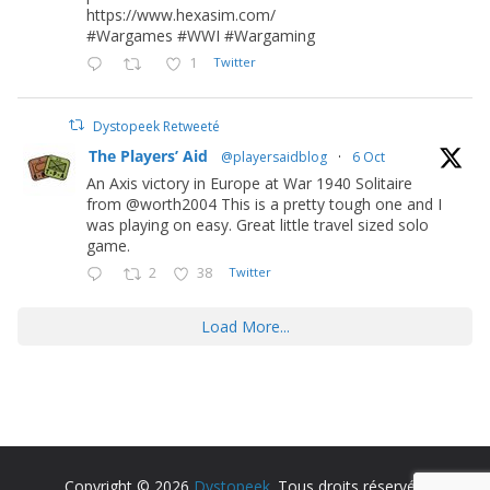
https://www.hexasim.com/
#Wargames #WWI #Wargaming
1
Twitter
Dystopeek Retweeté
The Players’ Aid
@playersaidblog
·
6 Oct
An Axis victory in Europe at War 1940 Solitaire
from @worth2004 This is a pretty tough one and I
was playing on easy. Great little travel sized solo
game.
2
38
Twitter
Load More...
Copyright © 2026
Dystopeek
. Tous droits réservés.