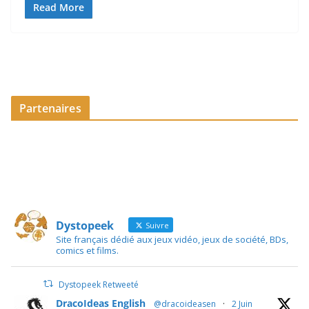
Read More
Partenaires
Dystopeek
Suivre
Site français dédié aux jeux vidéo, jeux de société, BDs,
comics et films.
Dystopeek Retweeté
DracoIdeas English
@dracoideasen
·
2 Juin