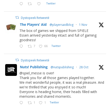
Twitter
Dystopeek Retweeté
The Players’ Aid
@playersaidblog
·
1 Nov
The box of games we shipped from SPIELE
Essen arrived yesterday intact and full of gaming
goodness!
7
66
Twitter
Dystopeek Retweeté
Nuts! Publishing
@nutspublishing
·
28 Oct
@spiel_messe is over!
Thank you for all those games played together.
We met wonderful people, it was a real pleasure. And
we're thrilled that you enjoyed it so much!
Everyone is heading home, their heads filled with
memories and shared moments.
1
1
Twitter