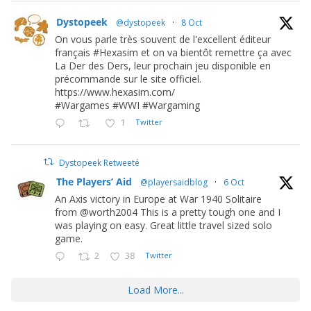
Dystopeek
@dystopeek
·
8 Oct
On vous parle très souvent de l'excellent éditeur
français #Hexasim et on va bientôt remettre ça avec
La Der des Ders, leur prochain jeu disponible en
précommande sur le site officiel.
https://www.hexasim.com/
#Wargames #WWI #Wargaming
1
Twitter
Dystopeek Retweeté
The Players’ Aid
@playersaidblog
·
6 Oct
An Axis victory in Europe at War 1940 Solitaire
from @worth2004 This is a pretty tough one and I
was playing on easy. Great little travel sized solo
game.
2
38
Twitter
Load More...