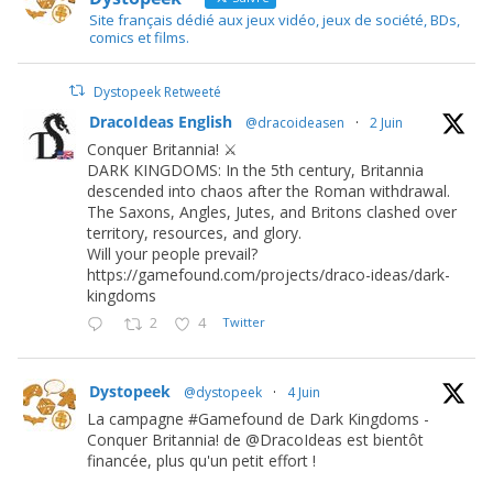
Site français dédié aux jeux vidéo, jeux de société, BDs,
comics et films.
Dystopeek Retweeté
DracoIdeas English
@dracoideasen
·
2 Juin
Conquer Britannia! ⚔️
DARK KINGDOMS: In the 5th century, Britannia
descended into chaos after the Roman withdrawal.
The Saxons, Angles, Jutes, and Britons clashed over
territory, resources, and glory.
Will your people prevail?
https://gamefound.com/projects/draco-ideas/dark-
kingdoms
2
4
Twitter
Dystopeek
@dystopeek
·
4 Juin
La campagne #Gamefound de Dark Kingdoms -
Conquer Britannia! de @DracoIdeas est bientôt
financée, plus qu'un petit effort !