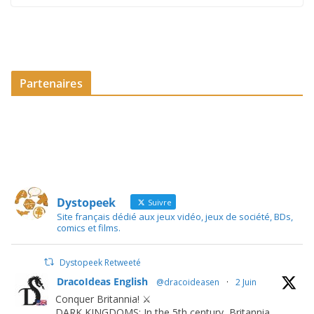
Partenaires
Dystopeek
Suivre
Site français dédié aux jeux vidéo, jeux de société, BDs,
comics et films.
Dystopeek Retweeté
DracoIdeas English
@dracoideasen
·
2 Juin
Conquer Britannia! ⚔️
DARK KINGDOMS: In the 5th century, Britannia