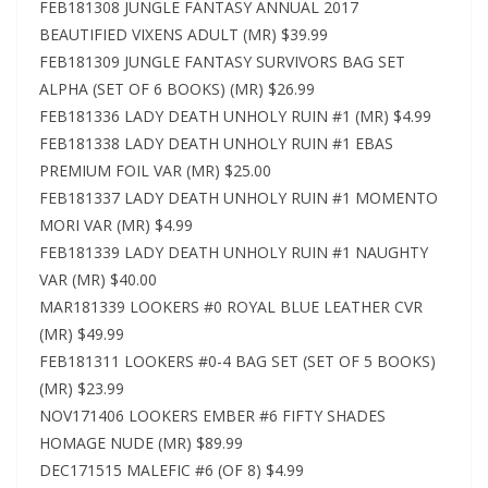
FEB181308 JUNGLE FANTASY ANNUAL 2017
BEAUTIFIED VIXENS ADULT (MR) $39.99
FEB181309 JUNGLE FANTASY SURVIVORS BAG SET
ALPHA (SET OF 6 BOOKS) (MR) $26.99
FEB181336 LADY DEATH UNHOLY RUIN #1 (MR) $4.99
FEB181338 LADY DEATH UNHOLY RUIN #1 EBAS
PREMIUM FOIL VAR (MR) $25.00
FEB181337 LADY DEATH UNHOLY RUIN #1 MOMENTO
MORI VAR (MR) $4.99
FEB181339 LADY DEATH UNHOLY RUIN #1 NAUGHTY
VAR (MR) $40.00
MAR181339 LOOKERS #0 ROYAL BLUE LEATHER CVR
(MR) $49.99
FEB181311 LOOKERS #0-4 BAG SET (SET OF 5 BOOKS)
(MR) $23.99
NOV171406 LOOKERS EMBER #6 FIFTY SHADES
HOMAGE NUDE (MR) $89.99
DEC171515 MALEFIC #6 (OF 8) $4.99