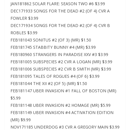
JAN181862 SOLAR FLARE: SEASON TWO #6 $3.99
DEC171933 SONGS FOR THE DEAD #2 (OF 4) CVR A
FOWLER $3.99
DEC171934 SONGS FOR THE DEAD #2 (OF 4) CVR B
ROBLES $3.99
FEB181043 SONITUS #2 (OF 3) (MR) $1.50
FEB181745 STABBITY BUNNY #4 (MR) $3.99
FEB180960 STRANGERS IN PARADISE XXV #3 $3.99
FEB181005 SUBSPECIES #2 CVR A LOGAN (MR) $3.99
FEB181006 SUBSPECIES #2 CVR B SMITH (MR) $3.99
FEB181095 TALES OF ROGUES #4 (OF 6) $3.99
FEB181044 THE XII #2 (OF 5) (MR) $1.50
FEB181147 UBER INVASION #1 FALL OF BOSTON (MR)
$5.99
FEB181148 UBER INVASION #2 HOMAGE (MR) $5.99
FEB181149 UBER INVASION #4 ACTIVATION EDITION
(MR) $9.99
NOV171185 UNDERDOG #3 CVR A GREGORY MAIN $3.99