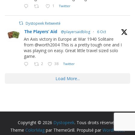
1
Twitter
Dystopeek Retweeté
The Players’ Aid
@playersaidblog
·
6 Oct
An Axis victory in Europe at War 1940 Solitaire
from @worth2004 This is a pretty tough one and I
was playing on easy. Great little travel sized solo
game.
2
38
Twitter
Load More...
Copyright © 2026
Dystopeek
. Tous droits réservés.
Theme
ColorMag
par ThemeGrill. Propulsé par
WordPress
.