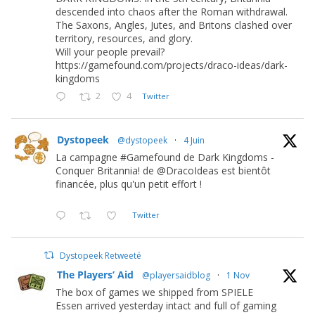
descended into chaos after the Roman withdrawal.
The Saxons, Angles, Jutes, and Britons clashed over
territory, resources, and glory.
Will your people prevail?
https://gamefound.com/projects/draco-ideas/dark-
kingdoms
2
4
Twitter
Dystopeek
@dystopeek
·
4 Juin
La campagne #Gamefound de Dark Kingdoms -
Conquer Britannia! de @DracoIdeas est bientôt
financée, plus qu'un petit effort !
Twitter
Dystopeek Retweeté
The Players’ Aid
@playersaidblog
·
1 Nov
The box of games we shipped from SPIELE
Essen arrived yesterday intact and full of gaming