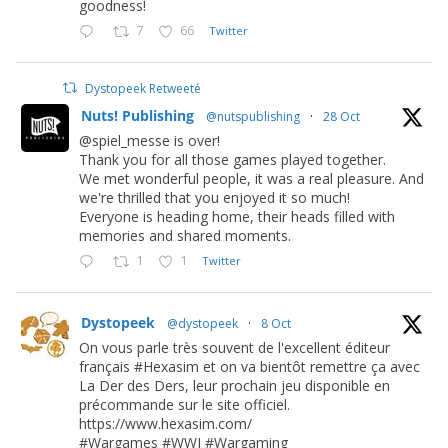
goodness!
7
66
Twitter
Dystopeek Retweeté
Nuts! Publishing
@nutspublishing
·
28 Oct
@spiel_messe is over!
Thank you for all those games played together.
We met wonderful people, it was a real pleasure. And
we're thrilled that you enjoyed it so much!
Everyone is heading home, their heads filled with
memories and shared moments.
1
1
Twitter
Dystopeek
@dystopeek
·
8 Oct
On vous parle très souvent de l'excellent éditeur
français #Hexasim et on va bientôt remettre ça avec
La Der des Ders, leur prochain jeu disponible en
précommande sur le site officiel.
https://www.hexasim.com/
#Wargames #WWI #Wargaming