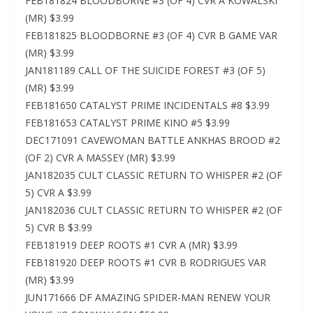
FEB181824 BLOODBORNE #3 (OF 4) CVR A KOWALSKI
(MR) $3.99
FEB181825 BLOODBORNE #3 (OF 4) CVR B GAME VAR
(MR) $3.99
JAN181189 CALL OF THE SUICIDE FOREST #3 (OF 5)
(MR) $3.99
FEB181650 CATALYST PRIME INCIDENTALS #8 $3.99
FEB181653 CATALYST PRIME KINO #5 $3.99
DEC171091 CAVEWOMAN BATTLE ANKHAS BROOD #2
(OF 2) CVR A MASSEY (MR) $3.99
JAN182035 CULT CLASSIC RETURN TO WHISPER #2 (OF
5) CVR A $3.99
JAN182036 CULT CLASSIC RETURN TO WHISPER #2 (OF
5) CVR B $3.99
FEB181919 DEEP ROOTS #1 CVR A (MR) $3.99
FEB181920 DEEP ROOTS #1 CVR B RODRIGUES VAR
(MR) $3.99
JUN171666 DF AMAZING SPIDER-MAN RENEW YOUR