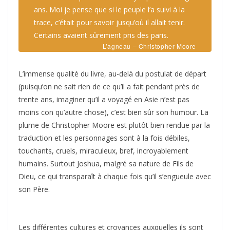
ans. Moi je pense que si le peuple l’a suivi à la
trace, c’était pour savoir jusqu’où il allait tenir.
Certains avaient sûrement pris des paris.
L’agneau – Christopher Moore
L’immense qualité du livre, au-delà du postulat de départ
(puisqu’on ne sait rien de ce qu’il a fait pendant près de
trente ans, imaginer qu’il a voyagé en Asie n’est pas
moins con qu’autre chose), c’est bien sûr son humour. La
plume de Christopher Moore est plutôt bien rendue par la
traduction et les personnages sont à la fois débiles,
touchants, cruels, miraculeux, bref, incroyablement
humains. Surtout Joshua, malgré sa nature de Fils de
Dieu, ce qui transparaît à chaque fois qu’il s’engueule avec
son Père.
Les différentes cultures et croyances auxquelles ils sont