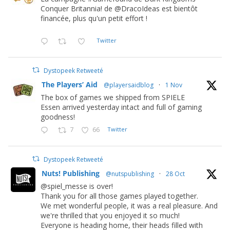
Conquer Britannia! de @DracoIdeas est bientôt
financée, plus qu'un petit effort !
Twitter
Dystopeek Retweeté
The Players’ Aid
@playersaidblog
·
1 Nov
The box of games we shipped from SPIELE
Essen arrived yesterday intact and full of gaming
goodness!
7
66
Twitter
Dystopeek Retweeté
Nuts! Publishing
@nutspublishing
·
28 Oct
@spiel_messe is over!
Thank you for all those games played together.
We met wonderful people, it was a real pleasure. And
we're thrilled that you enjoyed it so much!
Everyone is heading home, their heads filled with