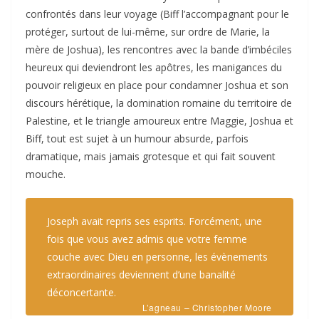
confrontés dans leur voyage (Biff l’accompagnant pour le
protéger, surtout de lui-même, sur ordre de Marie, la
mère de Joshua), les rencontres avec la bande d’imbéciles
heureux qui deviendront les apôtres, les manigances du
pouvoir religieux en place pour condamner Joshua et son
discours hérétique, la domination romaine du territoire de
Palestine, et le triangle amoureux entre Maggie, Joshua et
Biff, tout est sujet à un humour absurde, parfois
dramatique, mais jamais grotesque et qui fait souvent
mouche.
Joseph avait repris ses esprits. Forcément, une
fois que vous avez admis que votre femme
couche avec Dieu en personne, les évènements
extraordinaires deviennent d’une banalité
déconcertante.
L’agneau – Christopher Moore