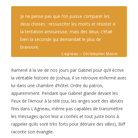
Je ne pense pas que l’on puisse comparer les
deux choses : ressusciter les morts et résister à
la tentation amoureuse, mais des deux, c’était
bien la seconde qui demandait le plus de
bravoure.
L’agneau – Christopher Moore
Ramené à la vie de nos jours par Gabriel pour qu’il écrive
la véritable histoire de Joshua, il se retrouve enfermé avec
lui dans une chambre d’hôtel. Ordre du patron,
apparemment. Pendant que Gabriel glande devant les
Feux de l’Amour à la télé (oui, les anges sont des abrutis
finis dans L’Agneau, même pas capables de transmettre
les messages qu’on leur a confiés et tout juste bons à
rappeler qu’ils sont très forts pour détruire des villes), Biff
raconte son évangile.