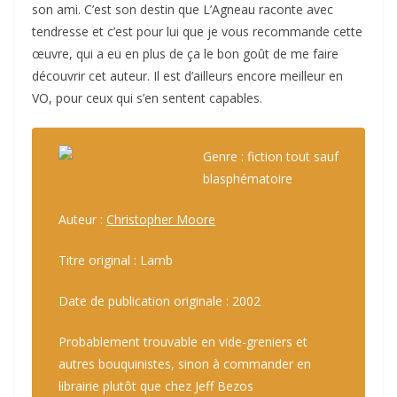
son ami. C’est son destin que L’Agneau raconte avec
tendresse et c’est pour lui que je vous recommande cette
œuvre, qui a eu en plus de ça le bon goût de me faire
découvrir cet auteur. Il est d’ailleurs encore meilleur en
VO, pour ceux qui s’en sentent capables.
Genre : fiction tout sauf
blasphématoire
Auteur :
Christopher Moore
Titre original : Lamb
Date de publication originale : 2002
Probablement trouvable en vide-greniers et
autres bouquinistes, sinon à commander en
librairie plutôt que chez Jeff Bezos