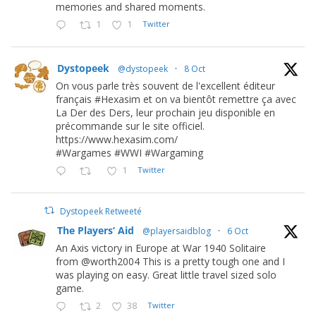
memories and shared moments.
1
1
Twitter
Dystopeek
@dystopeek
·
8 Oct
On vous parle très souvent de l'excellent éditeur
français #Hexasim et on va bientôt remettre ça avec
La Der des Ders, leur prochain jeu disponible en
précommande sur le site officiel.
https://www.hexasim.com/
#Wargames #WWI #Wargaming
1
Twitter
Dystopeek Retweeté
The Players’ Aid
@playersaidblog
·
6 Oct
An Axis victory in Europe at War 1940 Solitaire
from @worth2004 This is a pretty tough one and I
was playing on easy. Great little travel sized solo
game.
2
38
Twitter