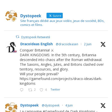
Dystopeek
Suivre
Site français dédié aux jeux vidéo, jeux de société, BDs,
comics et films.
Dystopeek Retweeté
DracoIdeas English
@dracoideasen
·
2 Juin
Conquer Britannia! ⚔️
DARK KINGDOMS: In the 5th century, Britannia
descended into chaos after the Roman withdrawal.
The Saxons, Angles, Jutes, and Britons clashed over
territory, resources, and glory.
Will your people prevail?
https://gamefound.com/projects/draco-ideas/dark-
kingdoms
2
4
Twitter
Dystopeek
@dystopeek
·
4 Juin
La campagne #Gamefound de Dark Kingdoms -