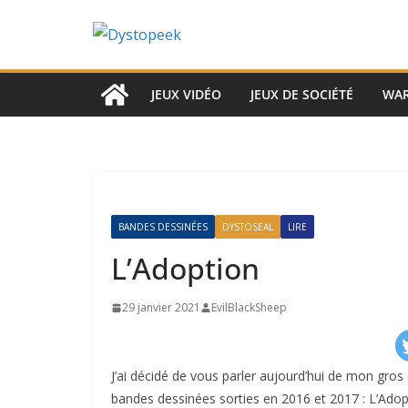
Passer
au
contenu
JEUX VIDÉO
JEUX DE SOCIÉTÉ
WA
BANDES DESSINÉES
DYSTOSEAL
LIRE
L’Adoption
29 janvier 2021
EvilBlackSheep
J’ai décidé de vous parler aujourd’hui de mon gro
bandes dessinées sorties en 2016 et 2017 : L’Adopt