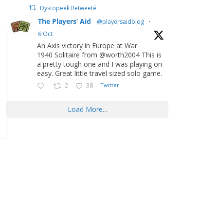
Dystopeek Retweeté
The Players’ Aid
@playersaidblog
·
6 Oct
An Axis victory in Europe at War
1940 Solitaire from @worth2004 This is
a pretty tough one and I was playing on
easy. Great little travel sized solo game.
2
38
Twitter
Load More...