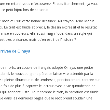
ecture en retard, vous m’excuserez. Et puis franchement, ça vaut
e petit bijou lors de sa sortie.
ré mon œil sur cette bande dessinée. Au crayon, Arno Monin
Le trait est fluide et précis, le dessin expressif et le résultat
a mise en couleurs, elle aussi magnifique, dans un style qui
st très plaisante, mais qu’en est-il de l’histoire ?
s de morts, un couple de français adopte Qinaya, une petite
briel, le nouveau grand père, se laisse vite attendrir par la
 vie pleine d’humour et de tendresse, principalement centrée sur
ne fois de plus à captiver le lecteur avec la vie quotidienne de
qui sonnent juste. Tout comme le trait, la narration est fluide
que dans les dernières pages que le récit prend soudain une