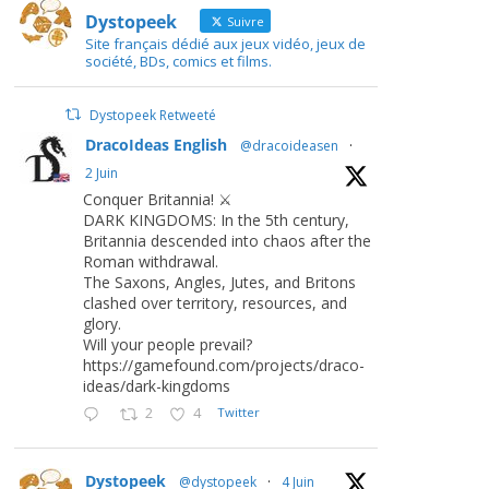
Dystopeek
Suivre
Site français dédié aux jeux vidéo, jeux de
société, BDs, comics et films.
Dystopeek Retweeté
DracoIdeas English
@dracoideasen
·
2 Juin
Conquer Britannia! ⚔️
DARK KINGDOMS: In the 5th century,
Britannia descended into chaos after the
Roman withdrawal.
The Saxons, Angles, Jutes, and Britons
clashed over territory, resources, and
glory.
Will your people prevail?
https://gamefound.com/projects/draco-
ideas/dark-kingdoms
2
4
Twitter
Dystopeek
@dystopeek
·
4 Juin