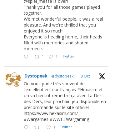
@spiel_messe is over!
Thank you for all those games played
together.
We met wonderful people, it was a real
pleasure. And we're thrilled that you
enjoyed it so much!
Everyone is heading home, their heads
filled with memories and shared
moments.
1
1
Twitter
Dystopeek
@dystopeek
·
8 Oct
On vous parle très souvent de
l'excellent éditeur français #Hexasim et
on va bientôt remettre ça avec La Der
des Ders, leur prochain jeu disponible en
précommande sur le site officiel.
https://www.hexasim.com/
#Wargames #WWI #Wargaming
1
Twitter