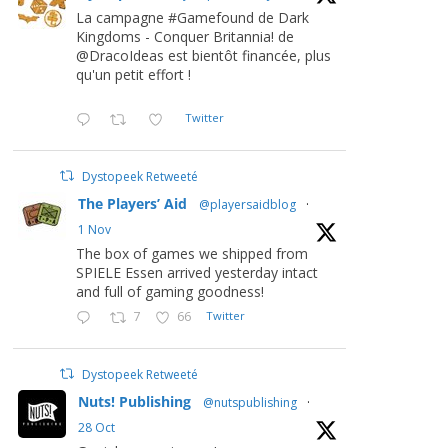
La campagne #Gamefound de Dark
Kingdoms - Conquer Britannia! de
@DracoIdeas est bientôt financée, plus
qu'un petit effort !
Twitter
Dystopeek Retweeté
The Players’ Aid
@playersaidblog
·
1 Nov
The box of games we shipped from
SPIELE Essen arrived yesterday intact
and full of gaming goodness!
7
66
Twitter
Dystopeek Retweeté
Nuts! Publishing
@nutspublishing
·
28 Oct