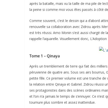
après la bataille, mais vu la taille de ma pile de l
la peine si comme moi vous êtes passés à côté de c
Comme souvent, c’est le dessin qui a d’abord atti
renouvelle sa collaboration avec Zidrou après Merci. 
est très réussi. Arno Monin s’est aussi chargé de l
rappelle l’aquarelle. Visuellement donc, L’Adoption e
Tome 1 – Qinaya
Après un tremblement de terre qui fait des millier
péruvienne de quatre ans. Sous ses airs bourrus, Ga
petite fille. Ce premier volume est une tranche de
la relation entre Qinaya et Gabriel. Zidrou réussi u
ses protagonistes dans des scènes ordinaires mais 
et l’on n’a jamais le temps de s’ennuyer. Ce n’est 
tournure plus sombre et assez inattendue.