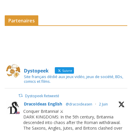
Partenaires
Dystopeek
Suivre
Site français dédié aux jeux vidéo, jeux de société, BDs,
comics et films.
Dystopeek Retweeté
DracoIdeas English
@dracoideasen
·
2 Juin
Conquer Britannia! ⚔️
DARK KINGDOMS: In the 5th century, Britannia
descended into chaos after the Roman withdrawal.
The Saxons, Angles, Jutes, and Britons clashed over