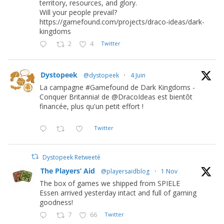
territory, resources, and glory.
Will your people prevail?
https://gamefound.com/projects/draco-ideas/dark-
kingdoms
2
4
Twitter
Dystopeek
@dystopeek
·
4 Juin
La campagne #Gamefound de Dark Kingdoms -
Conquer Britannia! de @DracoIdeas est bientôt
financée, plus qu'un petit effort !
Twitter
Dystopeek Retweeté
The Players’ Aid
@playersaidblog
·
1 Nov
The box of games we shipped from SPIELE
Essen arrived yesterday intact and full of gaming
goodness!
7
66
Twitter