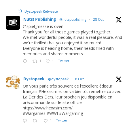
Dystopeek Retweeté
Nuts! Publishing
@nutspublishing
·
28 Oct
@spiel_messe is over!
Thank you for all those games played together.
We met wonderful people, it was a real pleasure. And
we're thrilled that you enjoyed it so much!
Everyone is heading home, their heads filled with
memories and shared moments.
1
1
Twitter
Dystopeek
@dystopeek
·
8 Oct
On vous parle très souvent de l'excellent éditeur
français #Hexasim et on va bientôt remettre ça avec
La Der des Ders, leur prochain jeu disponible en
précommande sur le site officiel.
https://www.hexasim.com/
#Wargames #WWI #Wargaming
1
Twitter