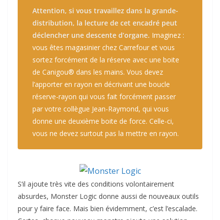
Attention, si vous travaillez dans la grande-
distribution, la lecture de cet encadré peut
déclencher une descente d’organe.
Imaginez :
vous êtes magasinier chez Carrefour et vous
sortez forcément de la réserve avec une boite
de Canigou® dans les mains. Vous devez
l’apporter en rayon en décrivant une boucle
réserve-rayon qui vous fait forcément passer
par votre collègue Jean-Raymond, qui vous
donne une deuxième boite de force. Celle-ci,
vous ne devez surtout pas la mettre en rayon.
S’il ajoute très vite des conditions volontairement
absurdes, Monster Logic donne aussi de nouveaux outils
pour y faire face. Mais bien évidemment, c’est l’escalade.