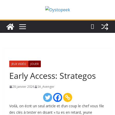
Passer
au
contenu
JEUX VIDÉO
JOUER
Early Access: Strategos
28 janvier 2026
SA_Avenger
Voilà, on écrit un seul article et d’un coup le chef vous file
des clés à tester en disant « tu es en retard, jeune