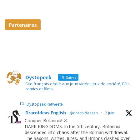
Partenaires
Dystopeek
Suivre
Site français dédié aux jeux vidéo, jeux de société, BDs,
comics et films.
Dystopeek Retweeté
DracoIdeas English
@dracoideasen
·
2 Juin
Conquer Britannia! ⚔️
DARK KINGDOMS: In the 5th century, Britannia
descended into chaos after the Roman withdrawal.
The Saxons, Angles, Jutes, and Britons clashed over