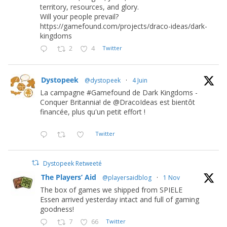
territory, resources, and glory.
Will your people prevail?
https://gamefound.com/projects/draco-ideas/dark-
kingdoms
2
4
Twitter
Dystopeek
@dystopeek
·
4 Juin
La campagne #Gamefound de Dark Kingdoms -
Conquer Britannia! de @DracoIdeas est bientôt
financée, plus qu'un petit effort !
Twitter
Dystopeek Retweeté
The Players’ Aid
@playersaidblog
·
1 Nov
The box of games we shipped from SPIELE
Essen arrived yesterday intact and full of gaming
goodness!
7
66
Twitter