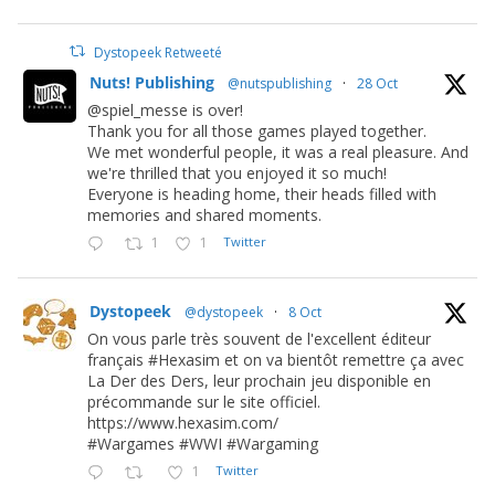
Dystopeek Retweeté
Nuts! Publishing
@nutspublishing
·
28 Oct
@spiel_messe is over!
Thank you for all those games played together.
We met wonderful people, it was a real pleasure. And
we're thrilled that you enjoyed it so much!
Everyone is heading home, their heads filled with
memories and shared moments.
1
1
Twitter
Dystopeek
@dystopeek
·
8 Oct
On vous parle très souvent de l'excellent éditeur
français #Hexasim et on va bientôt remettre ça avec
La Der des Ders, leur prochain jeu disponible en
précommande sur le site officiel.
https://www.hexasim.com/
#Wargames #WWI #Wargaming
1
Twitter