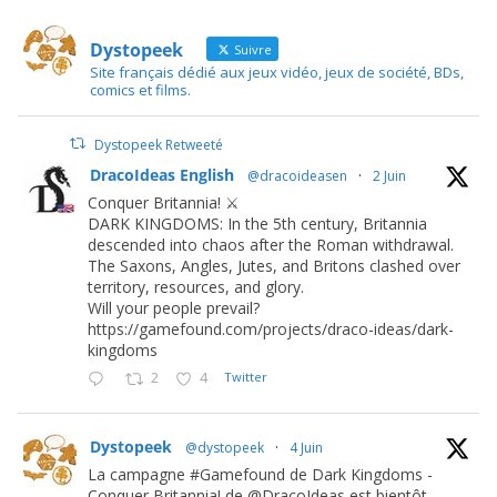
Dystopeek
Suivre
Site français dédié aux jeux vidéo, jeux de société, BDs,
comics et films.
Dystopeek Retweeté
DracoIdeas English
@dracoideasen
·
2 Juin
Conquer Britannia! ⚔️
DARK KINGDOMS: In the 5th century, Britannia
descended into chaos after the Roman withdrawal.
The Saxons, Angles, Jutes, and Britons clashed over
territory, resources, and glory.
Will your people prevail?
https://gamefound.com/projects/draco-ideas/dark-
kingdoms
2
4
Twitter
Dystopeek
@dystopeek
·
4 Juin
La campagne #Gamefound de Dark Kingdoms -
Conquer Britannia! de @DracoIdeas est bientôt