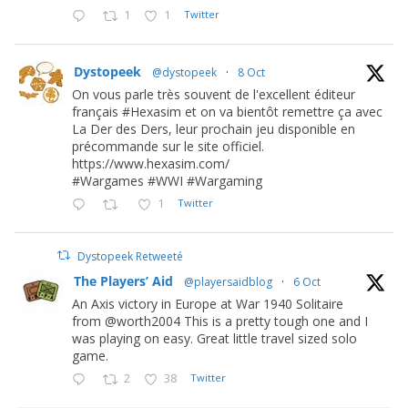
1
1
Twitter
Dystopeek
@dystopeek
·
8 Oct
On vous parle très souvent de l'excellent éditeur
français #Hexasim et on va bientôt remettre ça avec
La Der des Ders, leur prochain jeu disponible en
précommande sur le site officiel.
https://www.hexasim.com/
#Wargames #WWI #Wargaming
1
Twitter
Dystopeek Retweeté
The Players’ Aid
@playersaidblog
·
6 Oct
An Axis victory in Europe at War 1940 Solitaire
from @worth2004 This is a pretty tough one and I
was playing on easy. Great little travel sized solo
game.
2
38
Twitter