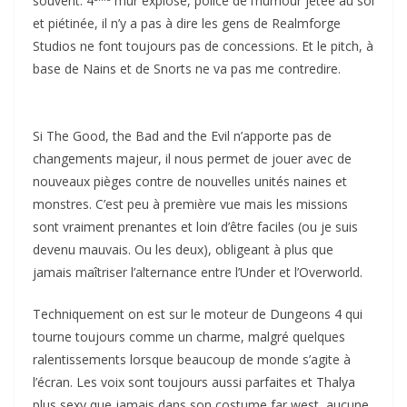
souvent. 4
mur explosé, police de l’humour jetée au sol
et piétinée, il n’y a pas à dire les gens de Realmforge
Studios ne font toujours pas de concessions. Et le pitch, à
base de Nains et de Snorts ne va pas me contredire.
Si The Good, the Bad and the Evil n’apporte pas de
changements majeur, il nous permet de jouer avec de
nouveaux pièges contre de nouvelles unités naines et
monstres. C’est peu à première vue mais les missions
sont vraiment prenantes et loin d’être faciles (ou je suis
devenu mauvais. Ou les deux), obligeant à plus que
jamais maîtriser l’alternance entre l’Under et l’Overworld.
Techniquement on est sur le moteur de Dungeons 4 qui
tourne toujours comme un charme, malgré quelques
ralentissements lorsque beaucoup de monde s’agite à
l’écran. Les voix sont toujours aussi parfaites et Thalya
plus sexy que jamais dans son costume far west, aucune