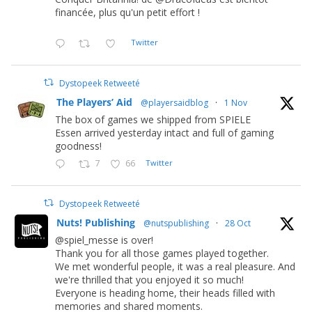
financée, plus qu'un petit effort !
Twitter
Dystopeek Retweeté
The Players’ Aid
@playersaidblog
·
1 Nov
The box of games we shipped from SPIELE
Essen arrived yesterday intact and full of gaming
goodness!
7
66
Twitter
Dystopeek Retweeté
Nuts! Publishing
@nutspublishing
·
28 Oct
@spiel_messe is over!
Thank you for all those games played together.
We met wonderful people, it was a real pleasure. And
we're thrilled that you enjoyed it so much!
Everyone is heading home, their heads filled with
memories and shared moments.