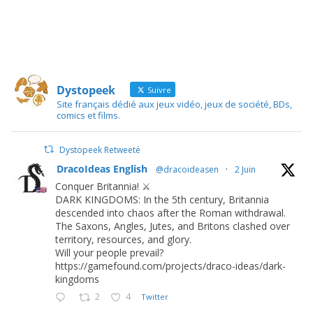
Dystopeek
Suivre
Site français dédié aux jeux vidéo, jeux de société, BDs,
comics et films.
Dystopeek Retweeté
DracoIdeas English
@dracoideasen
·
2 Juin
Conquer Britannia! ⚔️
DARK KINGDOMS: In the 5th century, Britannia
descended into chaos after the Roman withdrawal.
The Saxons, Angles, Jutes, and Britons clashed over
territory, resources, and glory.
Will your people prevail?
https://gamefound.com/projects/draco-ideas/dark-
kingdoms
2
4
Twitter