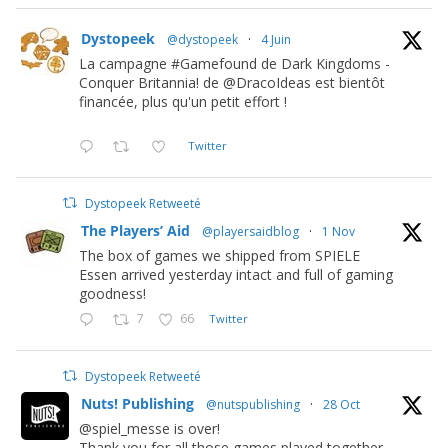
Dystopeek
@dystopeek
·
4 Juin
La campagne #Gamefound de Dark Kingdoms -
Conquer Britannia! de @DracoIdeas est bientôt
financée, plus qu'un petit effort !
Twitter
Dystopeek Retweeté
The Players’ Aid
@playersaidblog
·
1 Nov
The box of games we shipped from SPIELE
Essen arrived yesterday intact and full of gaming
goodness!
7
66
Twitter
Dystopeek Retweeté
Nuts! Publishing
@nutspublishing
·
28 Oct
@spiel_messe is over!
Thank you for all those games played together.