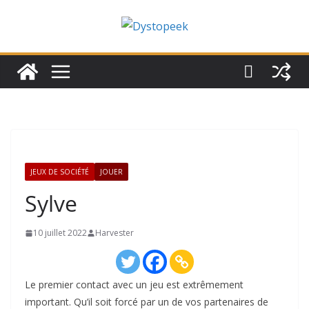
Passer
au
contenu
JEUX DE SOCIÉTÉ
JOUER
Sylve
10 juillet 2022
Harvester
Le premier contact avec un jeu est extrêmement
important. Qu’il soit forcé par un de vos partenaires de