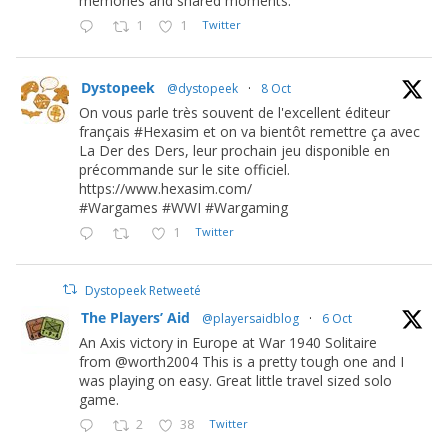
memories and shared moments.
1
1
Twitter
Dystopeek
@dystopeek
·
8 Oct
On vous parle très souvent de l'excellent éditeur
français #Hexasim et on va bientôt remettre ça avec
La Der des Ders, leur prochain jeu disponible en
précommande sur le site officiel.
https://www.hexasim.com/
#Wargames #WWI #Wargaming
1
Twitter
Dystopeek Retweeté
The Players’ Aid
@playersaidblog
·
6 Oct
An Axis victory in Europe at War 1940 Solitaire
from @worth2004 This is a pretty tough one and I
was playing on easy. Great little travel sized solo
game.
2
38
Twitter