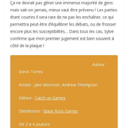
Ça ne devrait pas gêner une immense majorité de gens
mais sait-on jamais, mieux vaut être prévenu ! Les parties
étant courtes il sera rare de ne pas les enchaîner, ce qui
permettra peut-être d’équilibrer les débats, ou de froisser
encore plus les susceptibilités… Dans tous les cas, Sylve
confirme que mon premier jugement est bien souvent à
côté de la plaque !
Auteur :
Stevo Torres
Artiste : Jake Morrison, Andrew Thompson
Editeur :
Catch up Games
Distribution :
Black Rock Games
De 2 à 4 joueurs