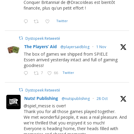
Conquer Britannia! de @DracoIdeas est bientôt
financée, plus qu'un petit effort !
Twitter
Dystopeek Retweeté
The Players’ Aid
@playersaidblog
·
1 Nov
The box of games we shipped from SPIELE
Essen arrived yesterday intact and full of gaming
goodness!
7
66
Twitter
Dystopeek Retweeté
Nuts! Publishing
@nutspublishing
·
28 Oct
@spiel_messe is over!
Thank you for all those games played together.
We met wonderful people, it was a real pleasure. And
we're thrilled that you enjoyed it so much!
Everyone is heading home, their heads filled with