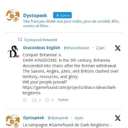
Dystopeek
Suivre
Site français dédié aux jeux vidéo, jeux de société, BDs,
comics et films.
Dystopeek Retweeté
DracoIdeas English
@dracoideasen
·
2 Juin
Conquer Britannia! ⚔️
DARK KINGDOMS: In the 5th century, Britannia
descended into chaos after the Roman withdrawal.
The Saxons, Angles, Jutes, and Britons clashed over
territory, resources, and glory.
Will your people prevail?
https://gamefound.com/projects/draco-ideas/dark-
kingdoms
2
4
Twitter
Dystopeek
@dystopeek
·
4 Juin
La campagne #Gamefound de Dark Kingdoms -