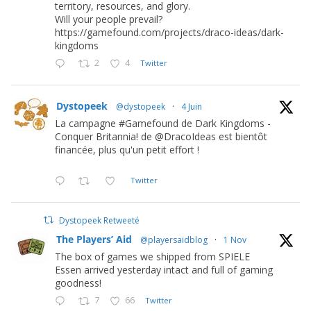
territory, resources, and glory.
Will your people prevail?
https://gamefound.com/projects/draco-ideas/dark-
kingdoms
2
4
Twitter
Dystopeek
@dystopeek
·
4 Juin
La campagne #Gamefound de Dark Kingdoms -
Conquer Britannia! de @DracoIdeas est bientôt
financée, plus qu'un petit effort !
Twitter
Dystopeek Retweeté
The Players’ Aid
@playersaidblog
·
1 Nov
The box of games we shipped from SPIELE
Essen arrived yesterday intact and full of gaming
goodness!
7
66
Twitter