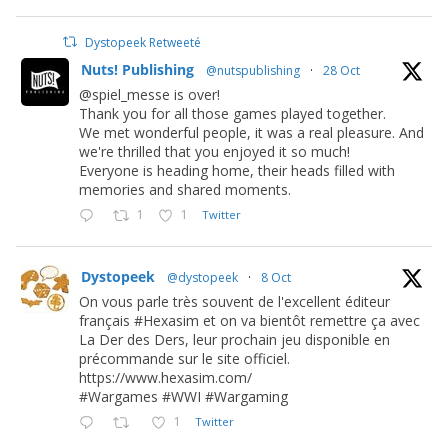
Dystopeek Retweeté
Nuts! Publishing
@nutspublishing
·
28 Oct
@spiel_messe is over!
Thank you for all those games played together.
We met wonderful people, it was a real pleasure. And
we're thrilled that you enjoyed it so much!
Everyone is heading home, their heads filled with
memories and shared moments.
1
1
Twitter
Dystopeek
@dystopeek
·
8 Oct
On vous parle très souvent de l'excellent éditeur
français #Hexasim et on va bientôt remettre ça avec
La Der des Ders, leur prochain jeu disponible en
précommande sur le site officiel.
https://www.hexasim.com/
#Wargames #WWI #Wargaming
1
Twitter