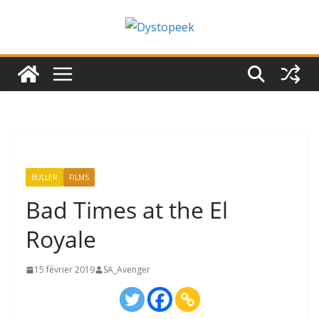
Passer
au
contenu
BULLER
FILMS
Bad Times at the El
Royale
15 février 2019
SA_Avenger