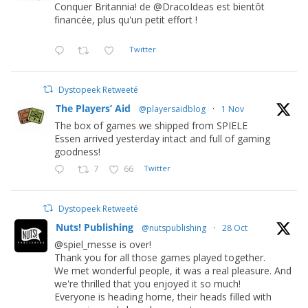
Conquer Britannia! de @DracoIdeas est bientôt
financée, plus qu'un petit effort !
Twitter
Dystopeek Retweeté
The Players’ Aid
@playersaidblog
·
1 Nov
The box of games we shipped from SPIELE
Essen arrived yesterday intact and full of gaming
goodness!
7
66
Twitter
Dystopeek Retweeté
Nuts! Publishing
@nutspublishing
·
28 Oct
@spiel_messe is over!
Thank you for all those games played together.
We met wonderful people, it was a real pleasure. And
we're thrilled that you enjoyed it so much!
Everyone is heading home, their heads filled with