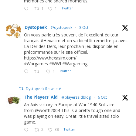
memories and shared moments.
1
1
Twitter
Dystopeek
@dystopeek
·
8 Oct
On vous parle très souvent de l'excellent éditeur
français #Hexasim et on va bientôt remettre ça avec
La Der des Ders, leur prochain jeu disponible en
précommande sur le site officiel.
https://www.hexasim.com/
#Wargames #WWI #Wargaming
1
Twitter
Dystopeek Retweeté
The Players’ Aid
@playersaidblog
·
6 Oct
An Axis victory in Europe at War 1940 Solitaire
from @worth2004 This is a pretty tough one and I
was playing on easy. Great little travel sized solo
game.
2
38
Twitter