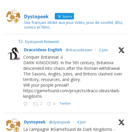
Dystopeek
Suivre
Site français dédié aux jeux vidéo, jeux de société, BDs,
comics et films.
Dystopeek Retweeté
DracoIdeas English
@dracoideasen
·
2 Juin
Conquer Britannia! ⚔️
DARK KINGDOMS: In the 5th century, Britannia
descended into chaos after the Roman withdrawal.
The Saxons, Angles, Jutes, and Britons clashed over
territory, resources, and glory.
Will your people prevail?
https://gamefound.com/projects/draco-ideas/dark-
kingdoms
2
4
Twitter
Dystopeek
@dystopeek
·
4 Juin
La campagne #Gamefound de Dark Kingdoms -