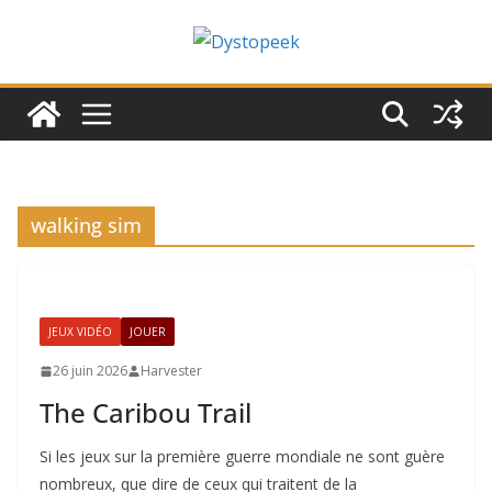
Passer
au
contenu
walking sim
JEUX VIDÉO
JOUER
26 juin 2026
Harvester
The Caribou Trail
Si les jeux sur la première guerre mondiale ne sont guère
nombreux, que dire de ceux qui traitent de la