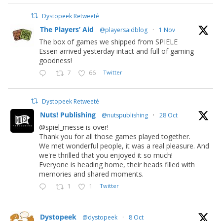
Dystopeek Retweeté
The Players’ Aid
@playersaidblog
·
1 Nov
The box of games we shipped from SPIELE
Essen arrived yesterday intact and full of gaming
goodness!
7
66
Twitter
Dystopeek Retweeté
Nuts! Publishing
@nutspublishing
·
28 Oct
@spiel_messe is over!
Thank you for all those games played together.
We met wonderful people, it was a real pleasure. And
we're thrilled that you enjoyed it so much!
Everyone is heading home, their heads filled with
memories and shared moments.
1
1
Twitter
Dystopeek
@dystopeek
·
8 Oct