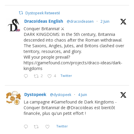
Dystopeek Retweeté
DracoIdeas English
@dracoideasen
·
2 Juin
Conquer Britannia! ⚔️
DARK KINGDOMS: In the 5th century, Britannia
descended into chaos after the Roman withdrawal.
The Saxons, Angles, Jutes, and Britons clashed over
territory, resources, and glory.
Will your people prevail?
https://gamefound.com/projects/draco-ideas/dark-
kingdoms
2
4
Twitter
Dystopeek
@dystopeek
·
4 Juin
La campagne #Gamefound de Dark Kingdoms -
Conquer Britannia! de @DracoIdeas est bientôt
financée, plus qu'un petit effort !
Twitter