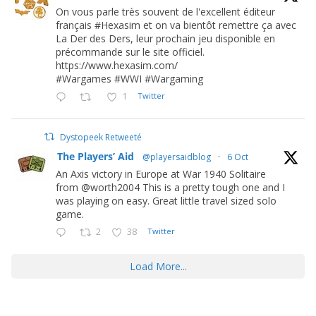
On vous parle très souvent de l'excellent éditeur
français #Hexasim et on va bientôt remettre ça avec
La Der des Ders, leur prochain jeu disponible en
précommande sur le site officiel.
https://www.hexasim.com/
#Wargames #WWI #Wargaming
1
Twitter
Dystopeek Retweeté
The Players’ Aid
@playersaidblog
·
6 Oct
An Axis victory in Europe at War 1940 Solitaire
from @worth2004 This is a pretty tough one and I
was playing on easy. Great little travel sized solo
game.
2
38
Twitter
Load More...