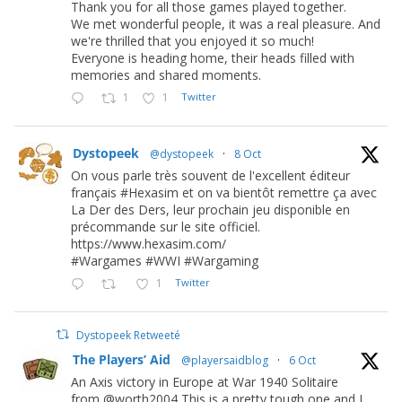
Thank you for all those games played together.
We met wonderful people, it was a real pleasure. And
we're thrilled that you enjoyed it so much!
Everyone is heading home, their heads filled with
memories and shared moments.
1
1
Twitter
Dystopeek
@dystopeek
·
8 Oct
On vous parle très souvent de l'excellent éditeur
français #Hexasim et on va bientôt remettre ça avec
La Der des Ders, leur prochain jeu disponible en
précommande sur le site officiel.
https://www.hexasim.com/
#Wargames #WWI #Wargaming
1
Twitter
Dystopeek Retweeté
The Players’ Aid
@playersaidblog
·
6 Oct
An Axis victory in Europe at War 1940 Solitaire
from @worth2004 This is a pretty tough one and I