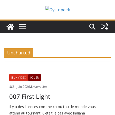
Passer
au
contenu
Uncharted
JEUX VIDÉO
JOUER
21 juin 2026
Harvester
007 First Light
Il y a des licences comme ça où tout le monde vous
attend au tournant. C’était le cas avec Indiana