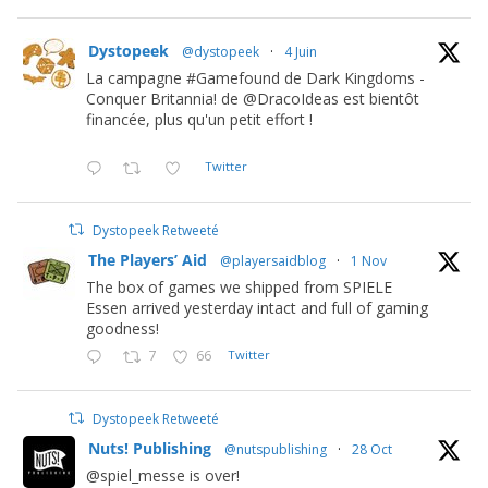
Dystopeek
@dystopeek
·
4 Juin
La campagne #Gamefound de Dark Kingdoms -
Conquer Britannia! de @DracoIdeas est bientôt
financée, plus qu'un petit effort !
Twitter
Dystopeek Retweeté
The Players’ Aid
@playersaidblog
·
1 Nov
The box of games we shipped from SPIELE
Essen arrived yesterday intact and full of gaming
goodness!
7
66
Twitter
Dystopeek Retweeté
Nuts! Publishing
@nutspublishing
·
28 Oct
@spiel_messe is over!