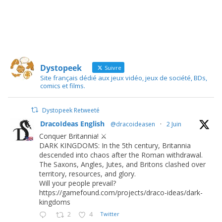
Dystopeek
Suivre
Site français dédié aux jeux vidéo, jeux de société, BDs,
comics et films.
Dystopeek Retweeté
DracoIdeas English
@dracoideasen
·
2 Juin
Conquer Britannia! ⚔️
DARK KINGDOMS: In the 5th century, Britannia
descended into chaos after the Roman withdrawal.
The Saxons, Angles, Jutes, and Britons clashed over
territory, resources, and glory.
Will your people prevail?
https://gamefound.com/projects/draco-ideas/dark-
kingdoms
2
4
Twitter