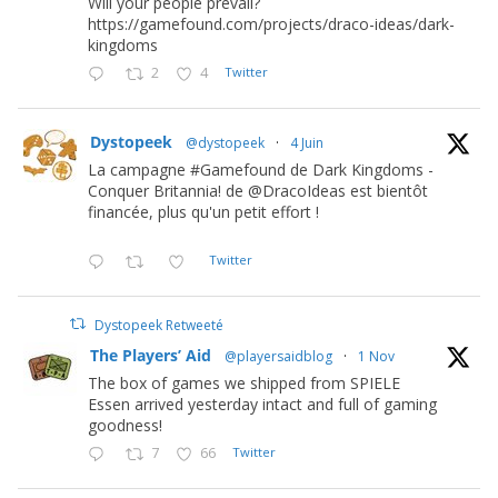
Will your people prevail?
https://gamefound.com/projects/draco-ideas/dark-
kingdoms
2
4
Twitter
Dystopeek
@dystopeek
·
4 Juin
La campagne #Gamefound de Dark Kingdoms -
Conquer Britannia! de @DracoIdeas est bientôt
financée, plus qu'un petit effort !
Twitter
Dystopeek Retweeté
The Players’ Aid
@playersaidblog
·
1 Nov
The box of games we shipped from SPIELE
Essen arrived yesterday intact and full of gaming
goodness!
7
66
Twitter