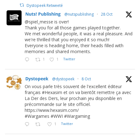
Dystopeek Retweeté
Nuts! Publishing
@nutspublishing
·
28 Oct
@spiel_messe is over!
Thank you for all those games played together.
We met wonderful people, it was a real pleasure. And
we're thrilled that you enjoyed it so much!
Everyone is heading home, their heads filled with
memories and shared moments.
1
1
Twitter
Dystopeek
@dystopeek
·
8 Oct
On vous parle très souvent de l'excellent éditeur
français #Hexasim et on va bientôt remettre ça avec
La Der des Ders, leur prochain jeu disponible en
précommande sur le site officiel.
https://www.hexasim.com/
#Wargames #WWI #Wargaming
1
Twitter