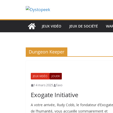
Passer
au
contenu
JEUX VIDÉO
JEUX DE SOCIÉTÉ
WA
Dungeon Keeper
JEUX VIDÉO
JOUER
14 mars 2025
faxo
Exogate Initiative
A votre arrivée, Rudy Cobb, le fondateur d’Exogate
de l’humanité, vous accueille sommairement et