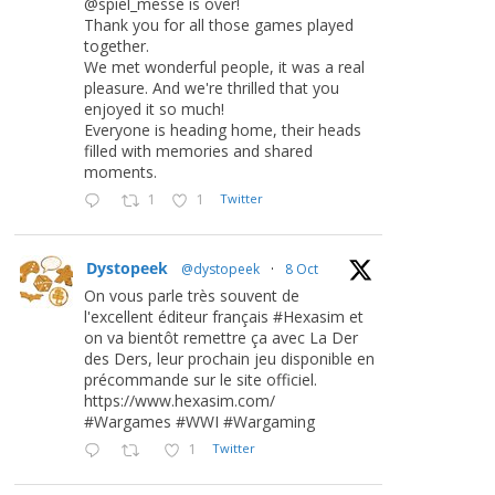
@spiel_messe is over!
Thank you for all those games played
together.
We met wonderful people, it was a real
pleasure. And we're thrilled that you
enjoyed it so much!
Everyone is heading home, their heads
filled with memories and shared
moments.
1
1
Twitter
Dystopeek
@dystopeek
·
8 Oct
On vous parle très souvent de
l'excellent éditeur français #Hexasim et
on va bientôt remettre ça avec La Der
des Ders, leur prochain jeu disponible en
précommande sur le site officiel.
https://www.hexasim.com/
#Wargames #WWI #Wargaming
1
Twitter