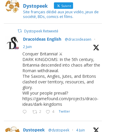
Dystopeek
Suivre
Site français dédié aux jeux vidéo, jeux de
société, BDs, comics et films.
Dystopeek Retweeté
DracoIdeas English
@dracoideasen
·
2 Juin
Conquer Britannia! ⚔️
DARK KINGDOMS: In the 5th century,
Britannia descended into chaos after the
Roman withdrawal.
The Saxons, Angles, Jutes, and Britons
clashed over territory, resources, and
glory.
Will your people prevail?
https://gamefound.com/projects/draco-
ideas/dark-kingdoms
2
4
Twitter
Dystopeek
@dystopeek
·
4 Juin