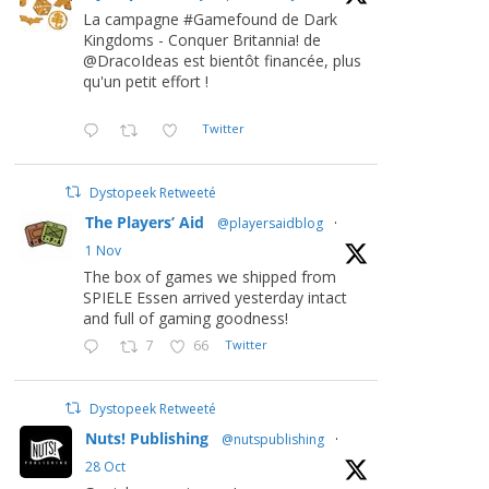
La campagne #Gamefound de Dark
Kingdoms - Conquer Britannia! de
@DracoIdeas est bientôt financée, plus
qu'un petit effort !
Twitter
Dystopeek Retweeté
The Players’ Aid
@playersaidblog
·
1 Nov
The box of games we shipped from
SPIELE Essen arrived yesterday intact
and full of gaming goodness!
7
66
Twitter
Dystopeek Retweeté
Nuts! Publishing
@nutspublishing
·
28 Oct