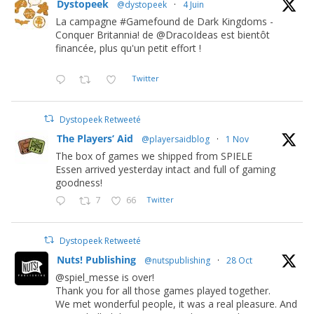
Dystopeek
@dystopeek
·
4 Juin
La campagne #Gamefound de Dark Kingdoms -
Conquer Britannia! de @DracoIdeas est bientôt
financée, plus qu'un petit effort !
Twitter
Dystopeek Retweeté
The Players’ Aid
@playersaidblog
·
1 Nov
The box of games we shipped from SPIELE
Essen arrived yesterday intact and full of gaming
goodness!
7
66
Twitter
Dystopeek Retweeté
Nuts! Publishing
@nutspublishing
·
28 Oct
@spiel_messe is over!
Thank you for all those games played together.
We met wonderful people, it was a real pleasure. And