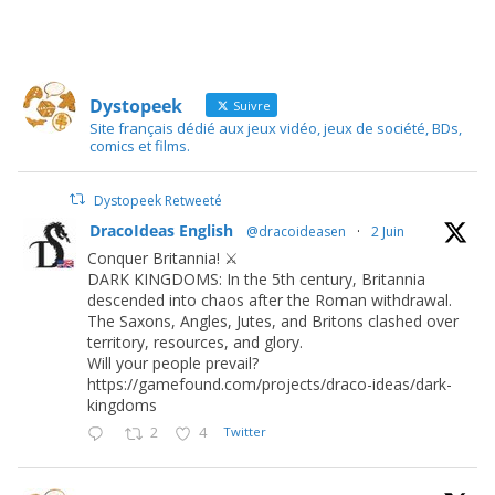
Dystopeek
Suivre
Site français dédié aux jeux vidéo, jeux de société, BDs,
comics et films.
Dystopeek Retweeté
DracoIdeas English
@dracoideasen
·
2 Juin
Conquer Britannia! ⚔️
DARK KINGDOMS: In the 5th century, Britannia
descended into chaos after the Roman withdrawal.
The Saxons, Angles, Jutes, and Britons clashed over
territory, resources, and glory.
Will your people prevail?
https://gamefound.com/projects/draco-ideas/dark-
kingdoms
2
4
Twitter