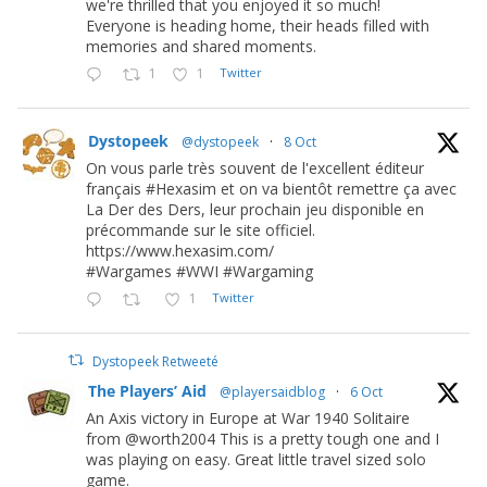
we're thrilled that you enjoyed it so much!
Everyone is heading home, their heads filled with
memories and shared moments.
1
1
Twitter
Dystopeek
@dystopeek
·
8 Oct
On vous parle très souvent de l'excellent éditeur
français #Hexasim et on va bientôt remettre ça avec
La Der des Ders, leur prochain jeu disponible en
précommande sur le site officiel.
https://www.hexasim.com/
#Wargames #WWI #Wargaming
1
Twitter
Dystopeek Retweeté
The Players’ Aid
@playersaidblog
·
6 Oct
An Axis victory in Europe at War 1940 Solitaire
from @worth2004 This is a pretty tough one and I
was playing on easy. Great little travel sized solo
game.