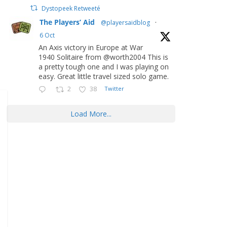
Dystopeek Retweeté
The Players’ Aid
@playersaidblog
·
6 Oct
An Axis victory in Europe at War
1940 Solitaire from @worth2004 This is
a pretty tough one and I was playing on
easy. Great little travel sized solo game.
2
38
Twitter
Load More...