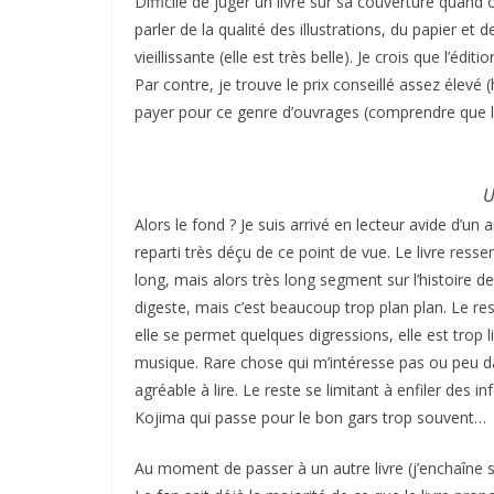
Difficile de juger un livre sur sa couverture quand
parler de la qualité des illustrations, du papier et
vieillissante (elle est très belle). Je crois que l’é
Par contre, je trouve le prix conseillé assez élevé 
payer pour ce genre d’ouvrages (comprendre que le
U
Alors le fond ? Je suis arrivé en lecteur avide d’un 
reparti très déçu de ce point de vue. Le livre res
long, mais alors très long segment sur l’histoire d
digeste, mais c’est beaucoup trop plan plan. Le re
elle se permet quelques digressions, elle est trop 
musique. Rare chose qui m’intéresse pas ou peu da
agréable à lire. Le reste se limitant à enfiler des 
Kojima qui passe pour le bon gars trop souvent…
Au moment de passer à un autre livre (j’enchaîne 