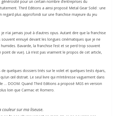
e générosité pour un certain nombre d’entreprises du
uitement. Third Editions a ainsi proposé Metal Gear Solid : une
un regard plus approfondi sur une franchise majeure du jeu
 je n’ai jamais joué à d’autres opus. Autant dire que la franchise
us souvent ennuyé devant les longues cinématiques que je ne
humides. Bavarde, la franchise l’est et se perd trop souvent
 point de vue). Là n’est pas vraiment le propos de cet article,
s de quelques dossiers triés sur le volet et quelques tests épars,
qu’un œil distrait. Le seul livre qui m’intéresse vaguement dans
 de … DOOM. Quand Third Editions a proposé MGS en version
r plus loin que Carmac et Romero.
la couleur sur ma liseuse.