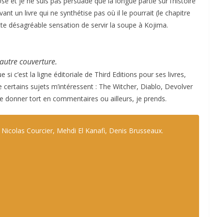
ose et je ne suis pas persuadé que la longue partie sur l’histoire
nt un livre qui ne synthétise pas où il le pourrait (le chapitre
ette désagréable sensation de servir la soupe à Kojima.
autre couverture.
si c’est la ligne éditoriale de Third Editions pour ses livres,
e certains sujets m’intéressent : The Witcher, Diablo, Devolver
me donner tort en commentaires ou ailleurs, je prends.
: Nicolas Courcier, Mehdi El Kanafi, Denis Brusseaux.