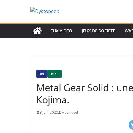
Passer
au
contenu
JEUX VIDÉO
JEUX DE SOCIÉTÉ
WA
LIRE
LIVRES
Metal Gear Solid : un
Kojima.
3 juin 2020
Machiavel