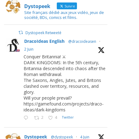
Dystopeek
Suivre
Site français dédié aux jeux vidéo, jeux de
société, BDs, comics et films.
Dystopeek Retweeté
DracoIdeas English
@dracoideasen
·
2 Juin
Conquer Britannia! ⚔️
DARK KINGDOMS: In the 5th century,
Britannia descended into chaos after the
Roman withdrawal.
The Saxons, Angles, Jutes, and Britons
clashed over territory, resources, and
glory.
Will your people prevail?
https://gamefound.com/projects/draco-
ideas/dark-kingdoms
2
4
Twitter
Dystopeek
@dystopeek
·
4 Juin