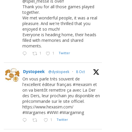
@spiel_messe is over!
Thank you for all those games played
together.
We met wonderful people, it was a real
pleasure. And we're thrilled that you
enjoyed it so much!
Everyone is heading home, their heads
filled with memories and shared
moments.
1
1
Twitter
Dystopeek
@dystopeek
·
8 Oct
On vous parle très souvent de
l'excellent éditeur français #Hexasim et
on va bientôt remettre ça avec La Der
des Ders, leur prochain jeu disponible en
précommande sur le site officiel.
https://www.hexasim.com/
#Wargames #WWI #Wargaming
1
Twitter