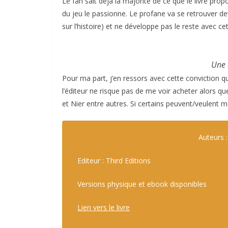
Le fan sait déjà la majorité de ce que le livre prop
du jeu le passionne. Le profane va se retrouver deva
sur l’histoire) et ne développe pas le reste avec c
Une 
Pour ma part, j’en ressors avec cette conviction que 
l’éditeur ne risque pas de me voir acheter alors qu
et Nier entre autres. Si certains peuvent/veulent 
Auteurs 
Editeur : Third Editions
Versions physique et ebook disponibles
Lien vers le livre