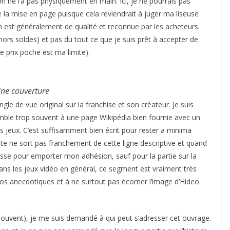
 on ne l’a pas physiquement en main. Ici, je ne pourrais pas
 de la mise en page puisque cela reviendrait à juger ma liseuse
dition est généralement de qualité et reconnue par les acheteurs.
(hors soldes) et pas du tout ce que je suis prêt à accepter de
 prix poche est ma limite).
ne couverture
angle de vue original sur la franchise et son créateur. Je suis
semble trop souvent à une page Wikipédia bien fournie avec un
es jeux. C’est suffisamment bien écrit pour rester a minima
ste ne sort pas franchement de cette ligne descriptive et quand
lisse pour emporter mon adhésion, sauf pour la partie sur la
ns les jeux vidéo en général, ce segment est vraiment très
infos anecdotiques et à ne surtout pas écorner l’image d’Hideo
souvent), je me suis demandé à qui peut s’adresser cet ouvrage.