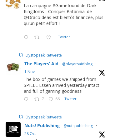
La campagne #Gamefound de Dark
Kingdoms - Conquer Britannia! de
@DracoIdeas est bientôt financée, plus
qu'un petit effort !
Twitter
Dystopeek Retweeté
The Players’ Aid
@playersaidblog
·
1 Nov
The box of games we shipped from
SPIELE Essen arrived yesterday intact
and full of gaming goodness!
7
66
Twitter
Dystopeek Retweeté
Nuts! Publishing
@nutspublishing
·
28 Oct