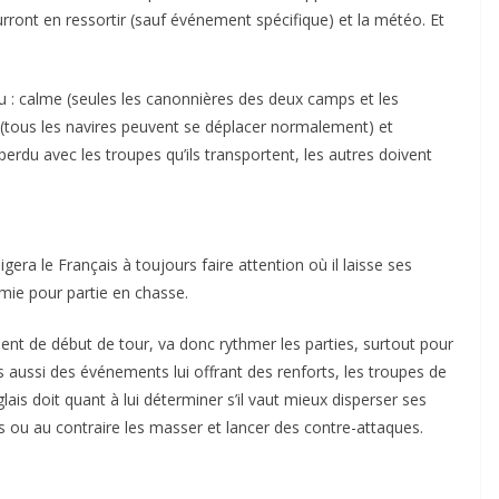
urront en ressortir (sauf événement spécifique) et la météo. Et
 jeu : calme (seules les canonnières des deux camps et les
 (tous les navires peuvent se déplacer normalement) et
erdu avec les troupes qu’ils transportent, les autres doivent
a le Français à toujours faire attention où il laisse ses
lmie pour partie en chasse.
t de début de tour, va donc rythmer les parties, surtout pour
 aussi des événements lui offrant des renforts, les troupes de
glais doit quant à lui déterminer s’il vaut mieux disperser ses
 ou au contraire les masser et lancer des contre-attaques.