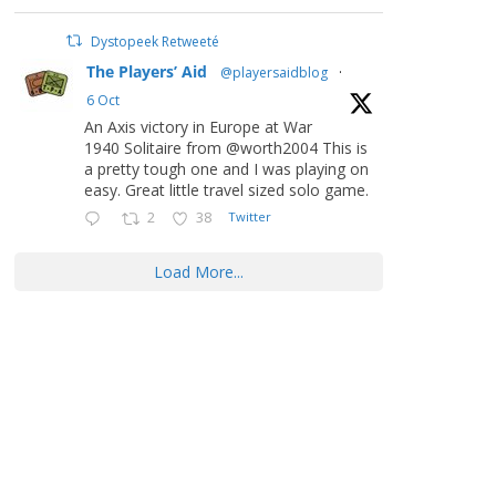
Dystopeek Retweeté
The Players’ Aid
@playersaidblog
·
6 Oct
An Axis victory in Europe at War
1940 Solitaire from @worth2004 This is
a pretty tough one and I was playing on
easy. Great little travel sized solo game.
2
38
Twitter
Load More...