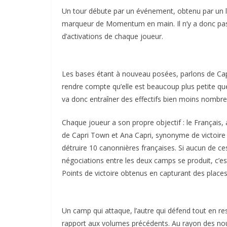
Un tour débute par un événement, obtenu par un l
marqueur de Momentum en main. Il n’y a donc pa
d’activations de chaque joueur.
Les bases étant à nouveau posées, parlons de Capri
rendre compte qu’elle est beaucoup plus petite que
va donc entraîner des effectifs bien moins nombreu
Chaque joueur a son propre objectif : le Français, 
de Capri Town et Ana Capri, synonyme de victoire i
détruire 10 canonnières françaises. Si aucun de ces
négociations entre les deux camps se produit, c’est
Points de victoire obtenus en capturant des places
Un camp qui attaque, l’autre qui défend tout en rest
rapport aux volumes précédents. Au rayon des nouv