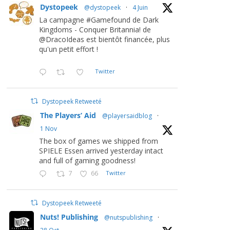
Dystopeek
@dystopeek
·
4 Juin
La campagne #Gamefound de Dark
Kingdoms - Conquer Britannia! de
@DracoIdeas est bientôt financée, plus
qu'un petit effort !
Twitter
Dystopeek Retweeté
The Players’ Aid
@playersaidblog
·
1 Nov
The box of games we shipped from
SPIELE Essen arrived yesterday intact
and full of gaming goodness!
7
66
Twitter
Dystopeek Retweeté
Nuts! Publishing
@nutspublishing
·