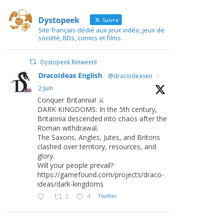
Dystopeek
Suivre
Site français dédié aux jeux vidéo, jeux de
société, BDs, comics et films.
Dystopeek Retweeté
DracoIdeas English
@dracoideasen
·
2 Juin
Conquer Britannia! ⚔️
DARK KINGDOMS: In the 5th century,
Britannia descended into chaos after the
Roman withdrawal.
The Saxons, Angles, Jutes, and Britons
clashed over territory, resources, and
glory.
Will your people prevail?
https://gamefound.com/projects/draco-
ideas/dark-kingdoms
2
4
Twitter