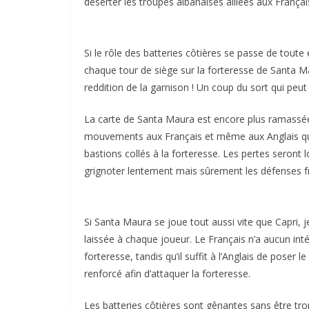
déserter les troupes albanaises alliées aux Françai
Si le rôle des batteries côtières se passe de toute 
chaque tour de siège sur la forteresse de Santa Mau
reddition de la garnison ! Un coup du sort qui peut 
La carte de Santa Maura est encore plus ramassée q
mouvements aux Français et même aux Anglais qui
bastions collés à la forteresse. Les pertes seront lo
grignoter lentement mais sûrement les défenses f
Si Santa Maura se joue tout aussi vite que Capri, j
laissée à chaque joueur. Le Français n’a aucun inté
forteresse, tandis qu’il suffit à l’Anglais de poser l
renforcé afin d’attaquer la forteresse.
Les batteries côtières sont gênantes sans être trop