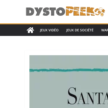
Passer
au
contenu
JEUX VIDÉO
JEUX DE SOCIÉTÉ
WA