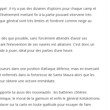
el : il n’y a pas des dizaines d’options pour chaque camp et
r, l’événement mettant fin à la partie pouvant intervenir très
haque général sont très limités et fondront comme neige au
rt dès que possible, sans forcément attendre d’avoir ses
 tant l’intervention de ses navires est aléatoire. C’est donc un
ide à jouer, idéal pour des parties d’une heure.
joueurs dans une position d’attaque défense, mais en inversant
sont enfermés dans la forteresse de Santa Maura alors que les
pour obtenir une victoire immédiate.
pporte lui aussi des nouveautés : les batteries côtières
nnique, le moral de la garnison et enfin le général Kolokotronis.
éplacer sur la carte en toute quiétude pour essayer de faire