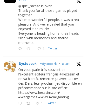
28 Oct
@spiel_messe is over!
Thank you for all those games played
together.
We met wonderful people, it was a real
pleasure. And we're thrilled that you
enjoyed it so much!
Everyone is heading home, their heads
filled with memories and shared
moments.
1
1
Twitter
Dystopeek
@dystopeek
·
8 Oct
On vous parle très souvent de
l'excellent éditeur français #Hexasim et
on va bientôt remettre ça avec La Der
des Ders, leur prochain jeu disponible en
précommande sur le site officiel.
https://www.hexasim.com/
#Wargames #WWI #Wargaming
1
Twitter