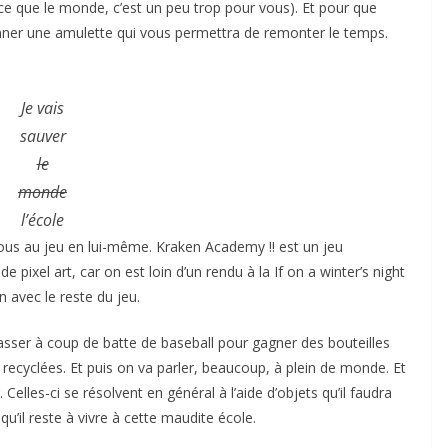
rce que le monde, c’est un peu trop pour vous). Et pour que
nner une amulette qui vous permettra de remonter le temps.
Je vais
sauver
le
monde
l’école
ous au jeu en lui-même. Kraken Academy !! est un jeu
de pixel art, car on est loin d’un rendu à la If on a winter’s night
en avec le reste du jeu.
sser à coup de batte de baseball pour gagner des bouteilles
 recyclées. Et puis on va parler, beaucoup, à plein de monde. Et
lles-ci se résolvent en général à l’aide d’objets qu’il faudra
u’il reste à vivre à cette maudite école.