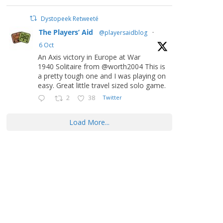
Dystopeek Retweeté
The Players’ Aid
@playersaidblog
·
6 Oct
An Axis victory in Europe at War
1940 Solitaire from @worth2004 This is
a pretty tough one and I was playing on
easy. Great little travel sized solo game.
2
38
Twitter
Load More...