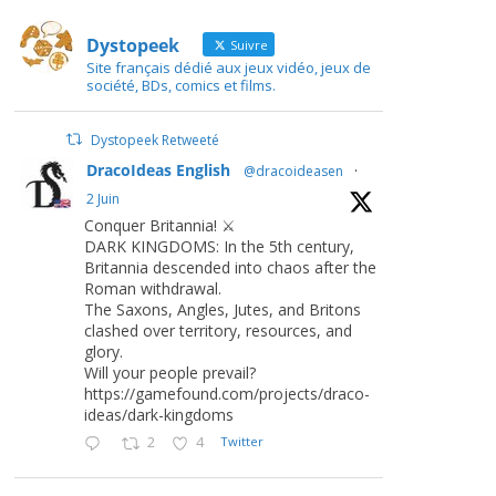
Dystopeek
Suivre
Site français dédié aux jeux vidéo, jeux de
société, BDs, comics et films.
Dystopeek Retweeté
DracoIdeas English
@dracoideasen
·
2 Juin
Conquer Britannia! ⚔️
DARK KINGDOMS: In the 5th century,
Britannia descended into chaos after the
Roman withdrawal.
The Saxons, Angles, Jutes, and Britons
clashed over territory, resources, and
glory.
Will your people prevail?
https://gamefound.com/projects/draco-
ideas/dark-kingdoms
2
4
Twitter