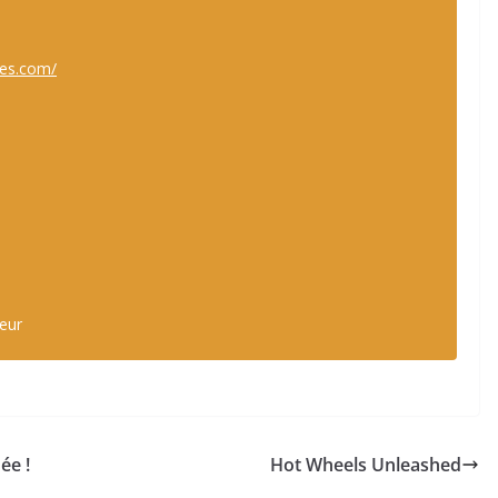
mes.com/
teur
ée !
Hot Wheels Unleashed