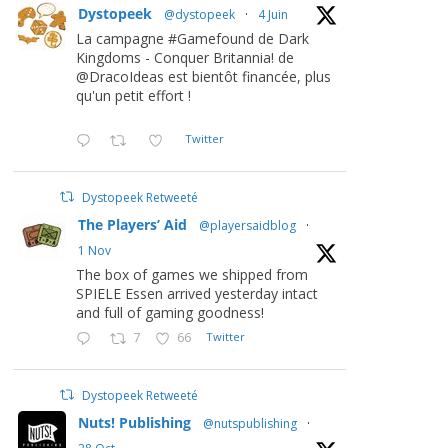
Dystopeek
@dystopeek
·
4 Juin
La campagne #Gamefound de Dark
Kingdoms - Conquer Britannia! de
@DracoIdeas est bientôt financée, plus
qu'un petit effort !
Twitter
Dystopeek Retweeté
The Players’ Aid
@playersaidblog
·
1 Nov
The box of games we shipped from
SPIELE Essen arrived yesterday intact
and full of gaming goodness!
7
66
Twitter
Dystopeek Retweeté
Nuts! Publishing
@nutspublishing
·