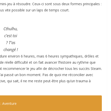
ni-jeu à résoudre. Ceux-ci sont sous deux formes principales :
s vite possible sur un laps de temps court.
Cthulhu,
c’est toi
? T’as
changé !
u dure environ 6 heures, mais 6 heures sympathiques, drôles et
e réelle difficulté et on fait avancer l’histoire au rythme que
nt recommencer le jeu afin de décrocher tous les succès Steam.
 j’ai passé un bon moment. Pas de quoi me réconcilier avec
rtive, qui sait, il ne me reste peut-être plus qu’un trauma à
: Aventure