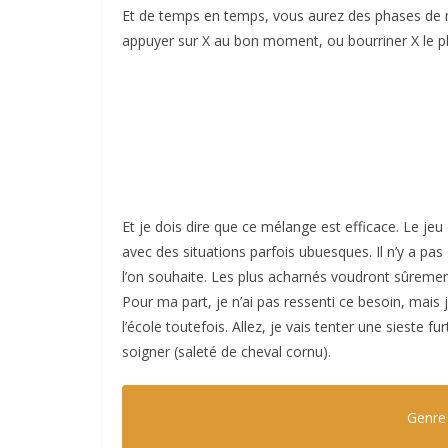
Et de temps en temps, vous aurez des phases de mi
appuyer sur X au bon moment, ou bourriner X le plu
Et je dois dire que ce mélange est efficace. Le je
avec des situations parfois ubuesques. Il n’y a pas d
l’on souhaite. Les plus acharnés voudront sûreme
Pour ma part, je n’ai pas ressenti ce besoin, mais
l’école toutefois. Allez, je vais tenter une sieste fu
soigner (saleté de cheval cornu).
Genre 