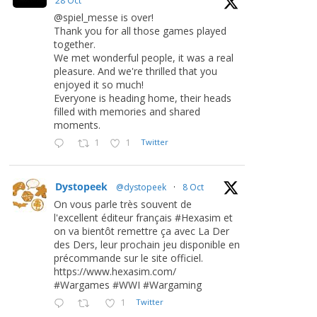
28 Oct
@spiel_messe is over!
Thank you for all those games played
together.
We met wonderful people, it was a real
pleasure. And we're thrilled that you
enjoyed it so much!
Everyone is heading home, their heads
filled with memories and shared
moments.
1
1
Twitter
Dystopeek
@dystopeek
·
8 Oct
On vous parle très souvent de
l'excellent éditeur français #Hexasim et
on va bientôt remettre ça avec La Der
des Ders, leur prochain jeu disponible en
précommande sur le site officiel.
https://www.hexasim.com/
#Wargames #WWI #Wargaming
1
Twitter