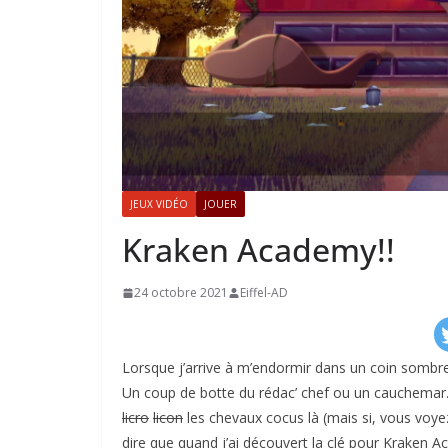
JEUX VIDÉO
JOUER
Kraken Academy!!
24 octobre 2021
Eiffel-AD
Lorsque j’arrive à m’endormir dans un coin sombre d
Un coup de botte du rédac’ chef ou un cauchemar
licro
licon
les chevaux cocus là (mais si, vous voyez
dire que quand j’ai découvert la clé pour Kraken Ac