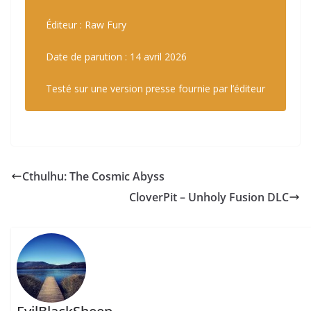
Éditeur : Raw Fury
Date de parution : 14 avril 2026
Testé sur une version presse fournie par l’éditeur
Cthulhu: The Cosmic Abyss
CloverPit – Unholy Fusion DLC