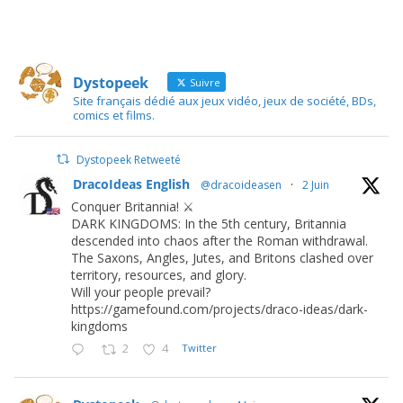
Dystopeek
Suivre
Site français dédié aux jeux vidéo, jeux de société, BDs,
comics et films.
Dystopeek Retweeté
DracoIdeas English
@dracoideasen
·
2 Juin
Conquer Britannia! ⚔️
DARK KINGDOMS: In the 5th century, Britannia
descended into chaos after the Roman withdrawal.
The Saxons, Angles, Jutes, and Britons clashed over
territory, resources, and glory.
Will your people prevail?
https://gamefound.com/projects/draco-ideas/dark-
kingdoms
2
4
Twitter