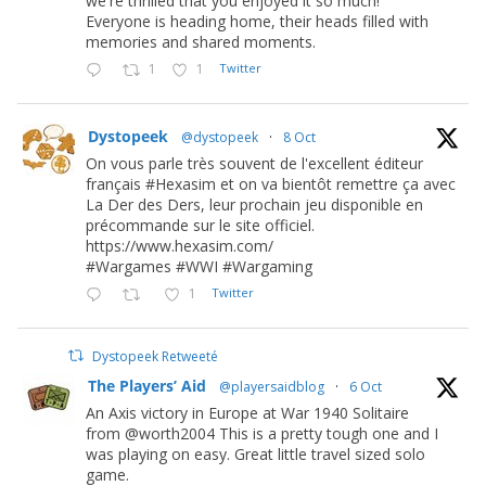
we're thrilled that you enjoyed it so much!
Everyone is heading home, their heads filled with
memories and shared moments.
1
1
Twitter
Dystopeek
@dystopeek
·
8 Oct
On vous parle très souvent de l'excellent éditeur
français #Hexasim et on va bientôt remettre ça avec
La Der des Ders, leur prochain jeu disponible en
précommande sur le site officiel.
https://www.hexasim.com/
#Wargames #WWI #Wargaming
1
Twitter
Dystopeek Retweeté
The Players’ Aid
@playersaidblog
·
6 Oct
An Axis victory in Europe at War 1940 Solitaire
from @worth2004 This is a pretty tough one and I
was playing on easy. Great little travel sized solo
game.