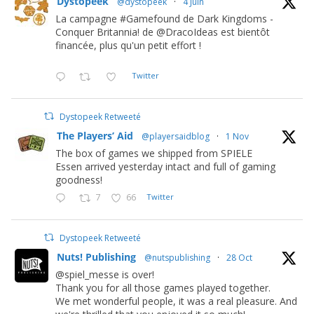
Dystopeek
@dystopeek
·
4 Juin
La campagne #Gamefound de Dark Kingdoms -
Conquer Britannia! de @DracoIdeas est bientôt
financée, plus qu'un petit effort !
Twitter
Dystopeek Retweeté
The Players’ Aid
@playersaidblog
·
1 Nov
The box of games we shipped from SPIELE
Essen arrived yesterday intact and full of gaming
goodness!
7
66
Twitter
Dystopeek Retweeté
Nuts! Publishing
@nutspublishing
·
28 Oct
@spiel_messe is over!
Thank you for all those games played together.
We met wonderful people, it was a real pleasure. And