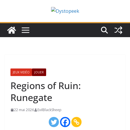
Passer
au
contenu
JEUX VIDÉO
JOUER
Regions of Ruin:
Runegate
22 mai 2026
EvilBlackSheep