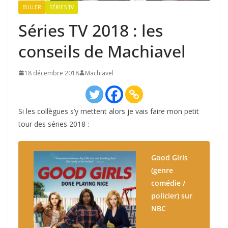
BULLER
SÉRIES TV
Séries TV 2018 : les
conseils de Machiavel
18 décembre 2018
Machiavel
Si les collègues s’y mettent alors je vais faire mon petit
tour des séries 2018 :
Good Girls
(genre
comédie /
policier) sur
NBC