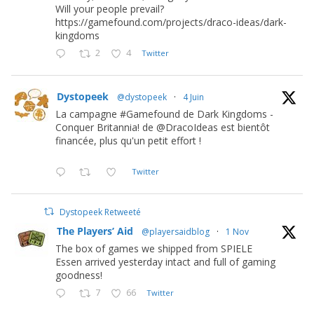
Will your people prevail?
https://gamefound.com/projects/draco-ideas/dark-
kingdoms
2
4
Twitter
Dystopeek
@dystopeek
·
4 Juin
La campagne #Gamefound de Dark Kingdoms -
Conquer Britannia! de @DracoIdeas est bientôt
financée, plus qu'un petit effort !
Twitter
Dystopeek Retweeté
The Players’ Aid
@playersaidblog
·
1 Nov
The box of games we shipped from SPIELE
Essen arrived yesterday intact and full of gaming
goodness!
7
66
Twitter