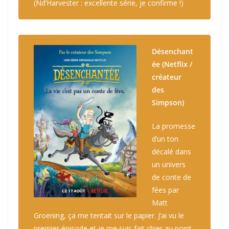
(Nd’Harvester : excellente série, je confirme !)
Désenchant
ée (Netflix /
créateur
des
Simpson)
La promesse
d’un ton
décalé dans
un univers
de conte de
fées par
Matt
Groening, ça me tentait sur le papier. J’ai vu le
premier épisode et je me suis fait chier au point