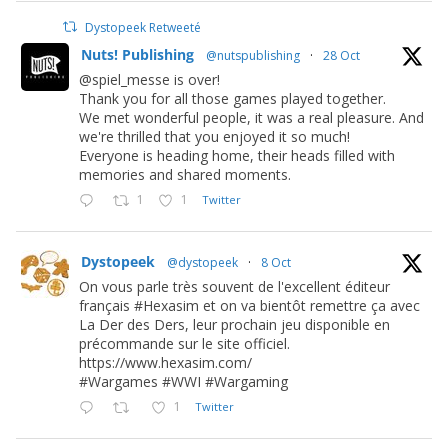
Dystopeek Retweeté
Nuts! Publishing
@nutspublishing
·
28 Oct
@spiel_messe is over!
Thank you for all those games played together.
We met wonderful people, it was a real pleasure. And
we're thrilled that you enjoyed it so much!
Everyone is heading home, their heads filled with
memories and shared moments.
1
1
Twitter
Dystopeek
@dystopeek
·
8 Oct
On vous parle très souvent de l'excellent éditeur
français #Hexasim et on va bientôt remettre ça avec
La Der des Ders, leur prochain jeu disponible en
précommande sur le site officiel.
https://www.hexasim.com/
#Wargames #WWI #Wargaming
1
Twitter