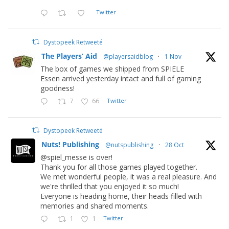
Twitter
Dystopeek Retweeté
The Players’ Aid
@playersaidblog
·
1 Nov
The box of games we shipped from SPIELE
Essen arrived yesterday intact and full of gaming
goodness!
7
66
Twitter
Dystopeek Retweeté
Nuts! Publishing
@nutspublishing
·
28 Oct
@spiel_messe is over!
Thank you for all those games played together.
We met wonderful people, it was a real pleasure. And
we're thrilled that you enjoyed it so much!
Everyone is heading home, their heads filled with
memories and shared moments.
1
1
Twitter