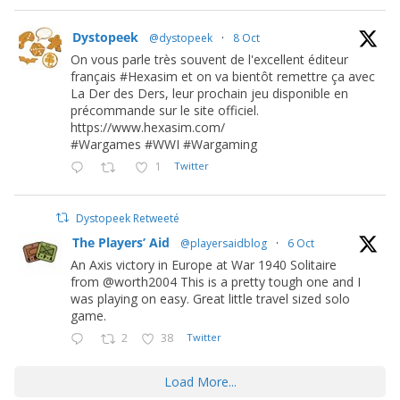
Dystopeek
@dystopeek
·
8 Oct
On vous parle très souvent de l'excellent éditeur
français #Hexasim et on va bientôt remettre ça avec
La Der des Ders, leur prochain jeu disponible en
précommande sur le site officiel.
https://www.hexasim.com/
#Wargames #WWI #Wargaming
1
Twitter
Dystopeek Retweeté
The Players’ Aid
@playersaidblog
·
6 Oct
An Axis victory in Europe at War 1940 Solitaire
from @worth2004 This is a pretty tough one and I
was playing on easy. Great little travel sized solo
game.
2
38
Twitter
Load More...