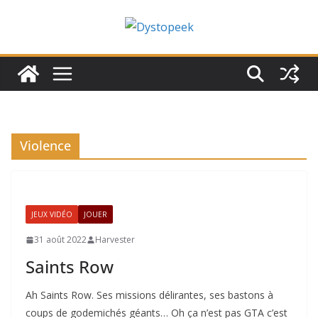
Passer
au
contenu
Violence
JEUX VIDÉO
JOUER
31 août 2022
Harvester
Saints Row
Ah Saints Row. Ses missions délirantes, ses bastons à
coups de godemichés géants… Oh ça n’est pas GTA c’est