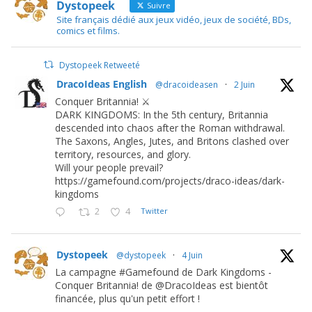
Dystopeek
Suivre
Site français dédié aux jeux vidéo, jeux de société, BDs,
comics et films.
Dystopeek Retweeté
DracoIdeas English
@dracoideasen
·
2 Juin
Conquer Britannia! ⚔️
DARK KINGDOMS: In the 5th century, Britannia
descended into chaos after the Roman withdrawal.
The Saxons, Angles, Jutes, and Britons clashed over
territory, resources, and glory.
Will your people prevail?
https://gamefound.com/projects/draco-ideas/dark-
kingdoms
2
4
Twitter
Dystopeek
@dystopeek
·
4 Juin
La campagne #Gamefound de Dark Kingdoms -
Conquer Britannia! de @DracoIdeas est bientôt
financée, plus qu'un petit effort !