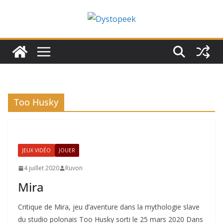
Passer
au
contenu
Too Husky
JEUX VIDÉO
JOUER
4 juillet 2020
Ruvon
Mira
Critique de Mira, jeu d’aventure dans la mythologie slave
du studio polonais Too Husky sorti le 25 mars 2020 Dans