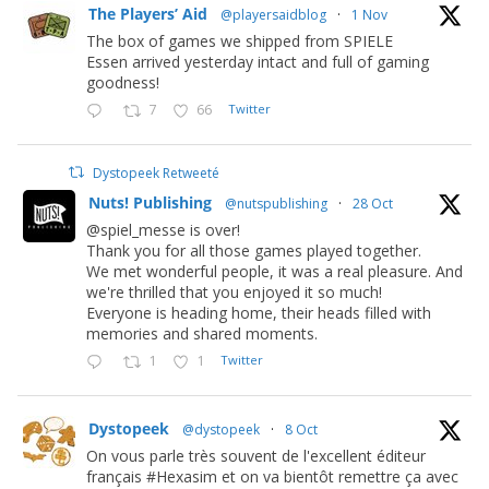
The Players’ Aid
@playersaidblog
·
1 Nov
The box of games we shipped from SPIELE
Essen arrived yesterday intact and full of gaming
goodness!
7
66
Twitter
Dystopeek Retweeté
Nuts! Publishing
@nutspublishing
·
28 Oct
@spiel_messe is over!
Thank you for all those games played together.
We met wonderful people, it was a real pleasure. And
we're thrilled that you enjoyed it so much!
Everyone is heading home, their heads filled with
memories and shared moments.
1
1
Twitter
Dystopeek
@dystopeek
·
8 Oct
On vous parle très souvent de l'excellent éditeur
français #Hexasim et on va bientôt remettre ça avec