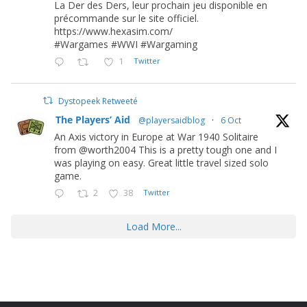
La Der des Ders, leur prochain jeu disponible en
précommande sur le site officiel.
https://www.hexasim.com/
#Wargames #WWI #Wargaming
1
Twitter
Dystopeek Retweeté
The Players’ Aid
@playersaidblog
·
6 Oct
An Axis victory in Europe at War 1940 Solitaire
from @worth2004 This is a pretty tough one and I
was playing on easy. Great little travel sized solo
game.
2
38
Twitter
Load More...