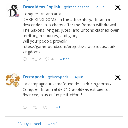
DracoIdeas English
@dracoideasen
·
2 Juin
Conquer Britannia! ⚔️
DARK KINGDOMS: In the 5th century, Britannia
descended into chaos after the Roman withdrawal.
The Saxons, Angles, Jutes, and Britons clashed over
territory, resources, and glory.
Will your people prevail?
https://gamefound.com/projects/draco-ideas/dark-
kingdoms
2
4
Twitter
Dystopeek
@dystopeek
·
4 Juin
La campagne #Gamefound de Dark Kingdoms -
Conquer Britannia! de @DracoIdeas est bientôt
financée, plus qu'un petit effort !
Twitter
Dystopeek Retweeté