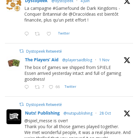
Dystopeek
@dystopeek
·
4 Juin
La campagne #Gamefound de Dark Kingdoms -
Conquer Britannia! de @DracoIdeas est bientôt
financée, plus qu'un petit effort !
Twitter
Dystopeek Retweeté
The Players’ Aid
@playersaidblog
·
1 Nov
The box of games we shipped from SPIELE
Essen arrived yesterday intact and full of gaming
goodness!
7
66
Twitter
Dystopeek Retweeté
Nuts! Publishing
@nutspublishing
·
28 Oct
@spiel_messe is over!
Thank you for all those games played together.
We met wonderful people, it was a real pleasure. And