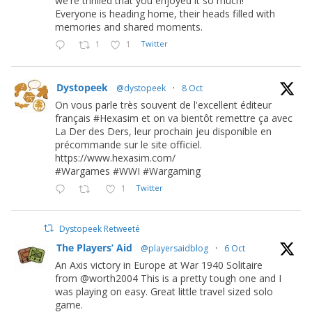
we're thrilled that you enjoyed it so much!
Everyone is heading home, their heads filled with
memories and shared moments.
1
1
Twitter
Dystopeek
@dystopeek
·
8 Oct
On vous parle très souvent de l'excellent éditeur
français #Hexasim et on va bientôt remettre ça avec
La Der des Ders, leur prochain jeu disponible en
précommande sur le site officiel.
https://www.hexasim.com/
#Wargames #WWI #Wargaming
1
Twitter
Dystopeek Retweeté
The Players’ Aid
@playersaidblog
·
6 Oct
An Axis victory in Europe at War 1940 Solitaire
from @worth2004 This is a pretty tough one and I
was playing on easy. Great little travel sized solo
game.