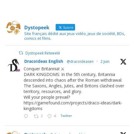
Dystopeek
Suivre
Site français dédié aux jeux vidéo, jeux de société, BDs,
comics et films.
Dystopeek Retweeté
DracoIdeas English
@dracoideasen
·
2 Juin
Conquer Britannia! ⚔️
DARK KINGDOMS: In the 5th century, Britannia
descended into chaos after the Roman withdrawal.
The Saxons, Angles, Jutes, and Britons clashed over
territory, resources, and glory.
Will your people prevail?
https://gamefound.com/projects/draco-ideas/dark-
kingdoms
2
4
Twitter