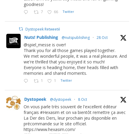
goodness!
7
66
Twitter
Dystopeek Retweeté
Nuts! Publishing
@nutspublishing
·
28 Oct
@spiel_messe is over!
Thank you for all those games played together.
We met wonderful people, it was a real pleasure. And
we're thrilled that you enjoyed it so much!
Everyone is heading home, their heads filled with
memories and shared moments.
1
1
Twitter
Dystopeek
@dystopeek
·
8 Oct
On vous parle très souvent de l'excellent éditeur
français #Hexasim et on va bientôt remettre ça avec
La Der des Ders, leur prochain jeu disponible en
précommande sur le site officiel.
https://www.hexasim.com/