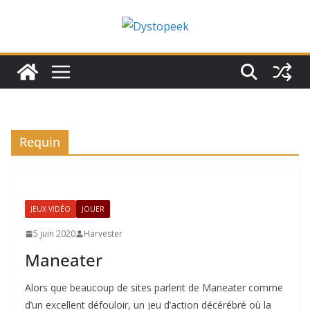
Passer
au
contenu
Requin
JEUX VIDÉO
JOUER
5 juin 2020
Harvester
Maneater
Alors que beaucoup de sites parlent de Maneater comme
d’un excellent défouloir, un jeu d’action décérébré où la