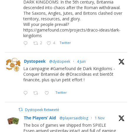
DARK KINGDOMS: In the 5th century, Britannia
descended into chaos after the Roman withdrawal.
The Saxons, Angles, Jutes, and Britons clashed over
territory, resources, and glory.
Will your people prevail?
https://gamefound.com/projects/draco-ideas/dark-
kingdoms
2
4
Twitter
Dystopeek
@dystopeek
·
4 Juin
La campagne #Gamefound de Dark Kingdoms -
Conquer Britannia! de @DracoIdeas est bientôt
financée, plus qu'un petit effort !
Twitter
Dystopeek Retweeté
The Players’ Aid
@playersaidblog
·
1 Nov
The box of games we shipped from SPIELE
Essen arrived yesterday intact and full of gaming