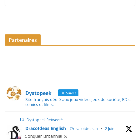
Partenaires
Dystopeek
Suivre
Site français dédié aux jeux vidéo, jeux de société, BDs,
comics et films.
Dystopeek Retweeté
DracoIdeas English
@dracoideasen
·
2 Juin
Conquer Britannia! ⚔️