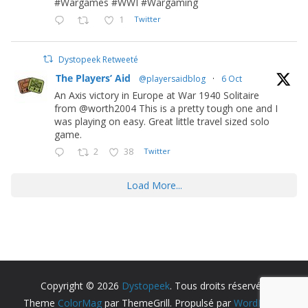
#Wargames #WWI #Wargaming
1
Twitter
Dystopeek Retweeté
The Players’ Aid
@playersaidblog
·
6 Oct
An Axis victory in Europe at War 1940 Solitaire
from @worth2004 This is a pretty tough one and I
was playing on easy. Great little travel sized solo
game.
2
38
Twitter
Load More...
Copyright © 2026
Dystopeek
. Tous droits réservés.
Theme
ColorMag
par ThemeGrill. Propulsé par
WordPress
.