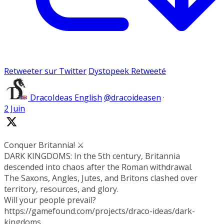
Retweeter sur Twitter
Dystopeek Retweeté
DracoIdeas English
@dracoideasen
·
2 Juin
Conquer Britannia! ⚔️
DARK KINGDOMS: In the 5th century, Britannia
descended into chaos after the Roman withdrawal.
The Saxons, Angles, Jutes, and Britons clashed over
territory, resources, and glory.
Will your people prevail?
https://gamefound.com/projects/draco-ideas/dark-
kingdoms