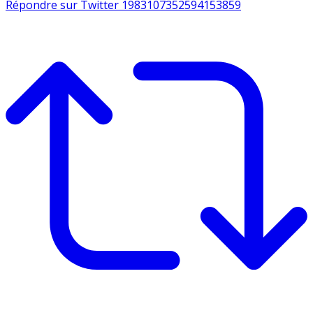
Répondre sur Twitter 1983107352594153859