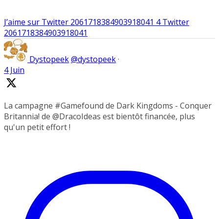
J’aime sur Twitter 2061718384903918041
4
Twitter
2061718384903918041
Dystopeek
@dystopeek
·
4 Juin
La campagne #Gamefound de Dark Kingdoms - Conquer
Britannia! de @DracoIdeas est bientôt financée, plus
qu'un petit effort !