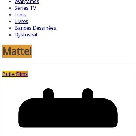
Wargames
Séries TV
Films
Livres
Bandes Dessinées
Dystoseal
Mattel
Buller
Films