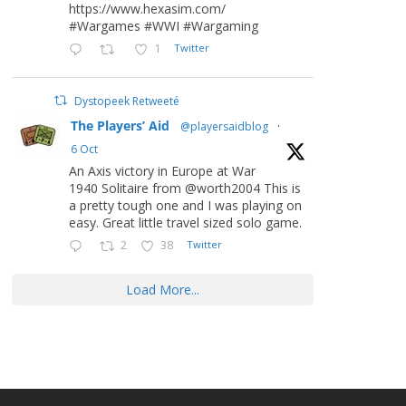
https://www.hexasim.com/
#Wargames #WWI #Wargaming
1
Twitter
Dystopeek Retweeté
The Players’ Aid
@playersaidblog
·
6 Oct
An Axis victory in Europe at War
1940 Solitaire from @worth2004 This is
a pretty tough one and I was playing on
easy. Great little travel sized solo game.
2
38
Twitter
Load More...