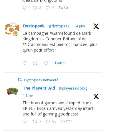
ideas/dark-kingdoms
2
4
Twitter
Dystopeek
@dystopeek
·
4 Juin
La campagne #Gamefound de Dark
Kingdoms - Conquer Britannia! de
@DracoIdeas est bientôt financée, plus
qu'un petit effort !
Twitter
Dystopeek Retweeté
The Players’ Aid
@playersaidblog
·
1 Nov
The box of games we shipped from
SPIELE Essen arrived yesterday intact
and full of gaming goodness!
7
66
Twitter