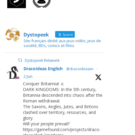
Dystopeek
Suivre
Site français dédié aux jeux vidéo, jeux de
société, BDs, comics et films.
Dystopeek Retweeté
DracoIdeas English
@dracoideasen
·
2 Juin
Conquer Britannia! ⚔️
DARK KINGDOMS: In the 5th century,
Britannia descended into chaos after the
Roman withdrawal.
The Saxons, Angles, Jutes, and Britons
clashed over territory, resources, and
glory.
Will your people prevail?
https://gamefound.com/projects/draco-