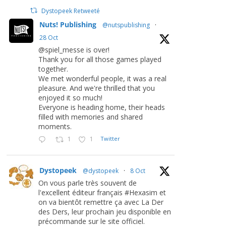
Dystopeek Retweeté
Nuts! Publishing
@nutspublishing
·
28 Oct
@spiel_messe is over!
Thank you for all those games played
together.
We met wonderful people, it was a real
pleasure. And we're thrilled that you
enjoyed it so much!
Everyone is heading home, their heads
filled with memories and shared
moments.
1
1
Twitter
Dystopeek
@dystopeek
·
8 Oct
On vous parle très souvent de
l'excellent éditeur français #Hexasim et
on va bientôt remettre ça avec La Der
des Ders, leur prochain jeu disponible en
précommande sur le site officiel.