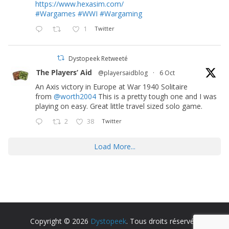
https://www.hexasim.com/
#Wargames
#WWI
#Wargaming
1
Twitter
Dystopeek Retweeté
The Players’ Aid
@playersaidblog
·
6 Oct
An Axis victory in Europe at War 1940 Solitaire
from
@worth2004
This is a pretty tough one and I was
playing on easy. Great little travel sized solo game.
2
38
Twitter
Load More...
Copyright © 2026
Dystopeek
. Tous droits réservés.