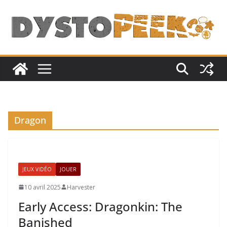
Passer
au
contenu
Dragon
JEUX VIDÉO
JOUER
10 avril 2025
Harvester
Early Access: Dragonkin: The
Banished