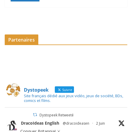
Partenaires
Dystopeek
Suivre
Site français dédié aux jeux vidéo, jeux de société, BDs,
comics et films.
Dystopeek Retweeté
DracoIdeas English
@dracoideasen
·
2 Juin
Conquer Britannia! ⚔️