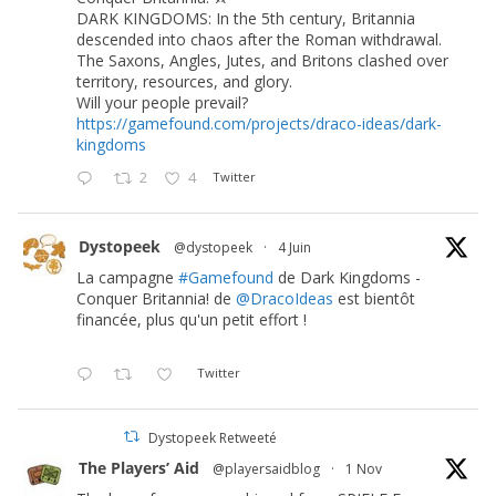
DARK KINGDOMS: In the 5th century, Britannia
descended into chaos after the Roman withdrawal.
The Saxons, Angles, Jutes, and Britons clashed over
territory, resources, and glory.
Will your people prevail?
https://gamefound.com/projects/draco-ideas/dark-
kingdoms
2
4
Twitter
Dystopeek
@dystopeek
·
4 Juin
La campagne
#Gamefound
de Dark Kingdoms -
Conquer Britannia! de
@DracoIdeas
est bientôt
financée, plus qu'un petit effort !
Twitter
Dystopeek Retweeté
The Players’ Aid
@playersaidblog
·
1 Nov