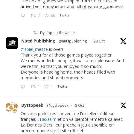
The box of games we shipped from SPIELE Essen
arrived yesterday intact and full of gaming goodness!
7
66
Twitter
Dystopeek Retweeté
Nuts! Publishing
@nutspublishing
·
28 Oct
@spiel_messe
is over!
Thank you for all those games played together.
We met wonderful people, it was a real pleasure. And
we're thrilled that you enjoyed it so much!
Everyone is heading home, their heads filled with
memories and shared moments.
1
1
Twitter
Dystopeek
@dystopeek
·
8 Oct
On vous parle très souvent de l'excellent éditeur
français
#Hexasim
et on va bientôt remettre ça avec
La Der des Ders, leur prochain jeu disponible en
précommande sur le site officiel.