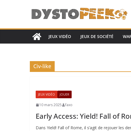
Passer
au
contenu
JEUX VIDÉO
JEUX DE SOCIÉTÉ
WA
Civ-like
JEUX VIDÉO
JOUER
10 mars 2025
faxo
Early Access: Yield! Fall of 
Dans Yield! Fall of Rome, il s’agit de rejouer les