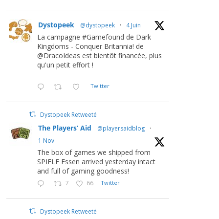
Dystopeek
@dystopeek
·
4 Juin
La campagne #Gamefound de Dark
Kingdoms - Conquer Britannia! de
@DracoIdeas est bientôt financée, plus
qu'un petit effort !
Twitter
Dystopeek Retweeté
The Players’ Aid
@playersaidblog
·
1 Nov
The box of games we shipped from
SPIELE Essen arrived yesterday intact
and full of gaming goodness!
7
66
Twitter
Dystopeek Retweeté