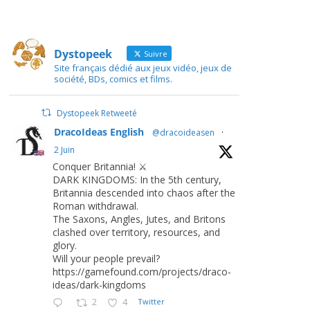
Dystopeek
Suivre
Site français dédié aux jeux vidéo, jeux de
société, BDs, comics et films.
Dystopeek Retweeté
DracoIdeas English
@dracoideasen
·
2 Juin
Conquer Britannia! ⚔️
DARK KINGDOMS: In the 5th century,
Britannia descended into chaos after the
Roman withdrawal.
The Saxons, Angles, Jutes, and Britons
clashed over territory, resources, and
glory.
Will your people prevail?
https://gamefound.com/projects/draco-
ideas/dark-kingdoms
2
4
Twitter