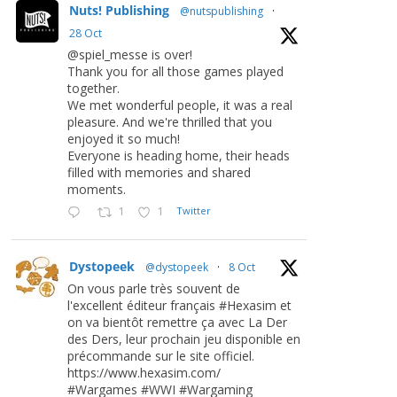
Nuts! Publishing
@nutspublishing
·
28 Oct
@spiel_messe is over!
Thank you for all those games played
together.
We met wonderful people, it was a real
pleasure. And we're thrilled that you
enjoyed it so much!
Everyone is heading home, their heads
filled with memories and shared
moments.
1
1
Twitter
Dystopeek
@dystopeek
·
8 Oct
On vous parle très souvent de
l'excellent éditeur français #Hexasim et
on va bientôt remettre ça avec La Der
des Ders, leur prochain jeu disponible en
précommande sur le site officiel.
https://www.hexasim.com/
#Wargames #WWI #Wargaming