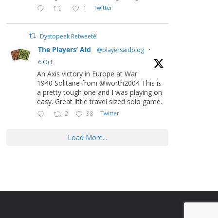
1
Twitter
Dystopeek Retweeté
The Players’ Aid
@playersaidblog
·
6 Oct
An Axis victory in Europe at War
1940 Solitaire from @worth2004 This is
a pretty tough one and I was playing on
easy. Great little travel sized solo game.
2
38
Twitter
Load More...